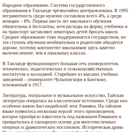
Народное образование. Система государственного
образования в Таиланде чрезвычайно централизована. В 1995
неграмотность среди мужчин составляла всего 4%, а среди
женщин – 8%. Первые шесть лет школьного обучения
обязательны и бесплатны, хотя расходы на форму, учебники и
на транспорт заставляют некоторых детей бросать школу.
Среднее образование тоже поддерживается государством, но
эта ступень обучения необязательна и родителям обходится
дороже, поэтому контингент школьников здесь заметно
малочисленнее, чем в начальных классах.
В Таиланде функционирует большая сеть университетов,
технических, педагогических и сельскохозяйственных
институтов и колледжей. Старейшее из высших учебных
заведений – университет Чулалонгкорн в Бангкоке,
основанный в 1917.
Литература, театральное и музыкальное искусство. Тайская
литература опиралась на классические источники. Среди них
особенно важен был индийский эпос Рамаяна. На тайском
языке появилось несколько версий этого произведения,
которое приобрело известность под названием Рамакиен и
превратилось в сценарную основу для многочисленных
оперных и драматических постановок. Историческая драма