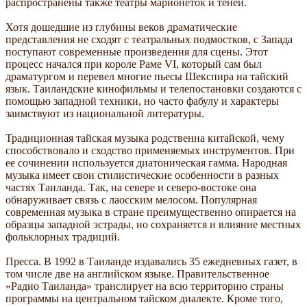
распространены также театры марионеток и теней.
Хотя дошедшие из глубины веков драматические
представления не сходят с театральных подмостков, с Запада
поступают современные произведения для сцены. Этот
процесс начался при короле Раме VI, который сам был
драматургом и перевел многие пьесы Шекспира на тайский
язык. Таиландские кинофильмы и телепостановки создаются с
помощью западной техники, но часто фабулу и характеры
заимствуют из национальной литературы.
Традиционная тайская музыка родственна китайской, чему
способствовало и сходство применяемых инструментов. При
ее сочинении используется диатоническая гамма. Народная
музыка имеет свои стилистические особенности в разных
частях Таиланда. Так, на севере и северо-востоке она
обнаруживает связь с лаосским мелосом. Популярная
современная музыка в стране преимущественно опирается на
образцы западной эстрады, но сохраняется и влияние местных
фольклорных традиций.
Пресса. В 1992 в Таиланде издавались 35 ежедневных газет, в
том числе две на английском языке. Правительственное
«Радио Таиланда» транслирует на всю территорию страны
программы на центральном тайском диалекте. Кроме того,