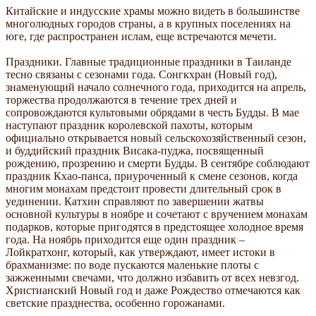
Китайские и индусские храмы можно видеть в большинстве
многолюдных городов страны, а в крупных поселениях на
юге, где распространен ислам, еще встречаются мечети.
Праздники. Главные традиционные праздники в Таиланде
тесно связаны с сезонами года. Сонгкхран (Новый год),
знаменующий начало солнечного года, приходится на апрель,
торжества продолжаются в течение трех дней и
сопровождаются культовыми обрядами в честь Будды. В мае
наступают праздник королевской пахоты, которым
официально открывается новый сельскохозяйственный сезон,
и буддийский праздник Висака-пуджа, посвященный
рождению, прозрению и смерти Будды. В сентябре соблюдают
праздник Кхао-панса, приуроченный к смене сезонов, когда
многим монахам предстоит провести длительный срок в
уединении. Катхин справляют по завершении жатвы
основной культуры в ноябре и сочетают с вручением монахам
подарков, которые пригодятся в предстоящее холодное время
года. На ноябрь приходится еще один праздник –
Лойкратхонг, который, как утверждают, имеет истоки в
брахманизме: по воде пускаются маленькие плоты с
зажженными свечами, что должно избавить от всех невзгод.
Христианский Новый год и даже Рождество отмечаются как
светские празднества, особенно горожанами.