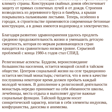
климату страны. Конструкция свайных домов обеспечивает
защиту от прямых солнечных лучей и от дождя. Строения
возводились из деревянного бруса и бамбука, а крыши
покрывались пальмовыми листьями. Теперь, особенно в
городах, в строительстве применяются современные бетонные
конструкции, а в домах имеются водопровод и электричество.
Благодаря развитию здравоохранения удалось продлить
среднюю продолжительность жизни и уменьшить детскую
смертность, которая по меркам развивающихся стран
находится на сравнительно низком уровне. Серьезной
проблемой с конца 1980-х годов стал СПИД.
Религиозные аспекты. Буддизм, вероисповедание
большинства населения, остается мощной силой в тайском
обществе. Центром социальной жизни на селе традиционно
остается местный монастырь; считается, что в нем в качестве
послушника некоторое время должен пробыть каждый
молодой человек. В дополнение к религиозной деятельности
монастырь нередко принимает на себя обязанности школы,
лечебницы, места отдыха и выполняет другие важные
социальные функции. Тайский буддизм носит
синкретический характер, впитав в себя элементы индуизма,
конфуцианства, даосизма и анимизма.