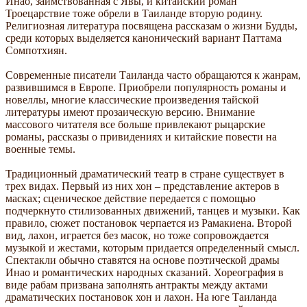
Инао, заимствованная с Явы, и китайский роман
Троецарствие тоже обрели в Таиланде вторую родину.
Религиозная литература посвящена рассказам о жизни Будды,
среди которых выделяется канонический вариант Паттама
Сомпотхиян.
Современные писатели Таиланда часто обращаются к жанрам,
развившимся в Европе. Приобрели популярность романы и
новеллы, многие классические произведения тайской
литературы имеют прозаическую версию. Внимание
массового читателя все больше привлекают рыцарские
романы, рассказы о привидениях и китайские повести на
военные темы.
Традиционный драматический театр в стране существует в
трех видах. Первый из них хон – представление актеров в
масках; сценическое действие передается с помощью
подчеркнуто стилизованных движений, танцев и музыки. Как
правило, сюжет постановок черпается из Рамакиена. Второй
вид, лахон, играется без масок, но тоже сопровождается
музыкой и жестами, которым придается определенный смысл.
Спектакли обычно ставятся на основе поэтической драмы
Инао и романтических народных сказаний. Хореография в
виде рабам призвана заполнять антракты между актами
драматических постановок хон и лахон. На юге Таиланда