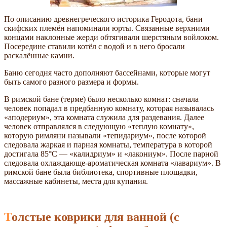
По описанию древнегреческого историка Геродота, бани
скифских племён напоминали юрты. Связанные верхними
концами наклонные жерди обтягивали шерстяным войлоком.
Посередине ставили котёл с водой и в него бросали
раскалённые камни.
Баню сегодня часто дополняют бассейнами, которые могут
быть самого разного размера и формы.
В римской бане (терме) было несколько комнат: сначала
человек попадал в предбанную комнату, которая называлась
аподериум
, эта комната служила для раздевания. Далее
человек отправлялся в следующую
теплую комнату
,
которую римляни называли
тепидариум
, после которой
следовала жаркая и парная комнаты, температура в которой
достигала 85°С —
калидриум
и
лакониум
. После парной
следовала охлаждающе-ароматическая комната
лавариум
. В
римской бане была библиотека, спортивные площадки,
массажные кабинеты, места для купания.
Толстые коврики для ванной (с