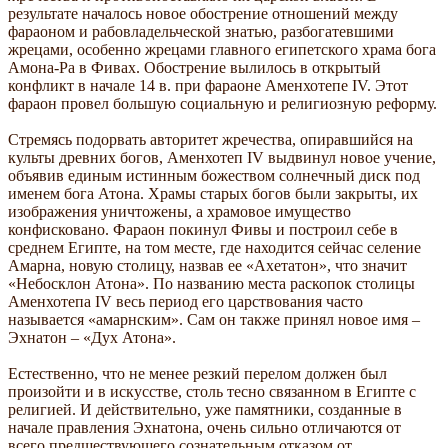
результате началось новое обострение отношений между
фараоном и рабовладельческой знатью, разбогатевшими
жрецами, особенно жрецами главного египетского храма бога
Амона-Ра в Фивах. Обострение вылилось в открытый
конфликт в начале 14 в. при фараоне Аменхотепе IV. Этот
фараон провел большую социальную и религиозную реформу.
Стремясь подорвать авторитет жречества, опиравшийся на
культы древних богов, Аменхотеп IV выдвинул новое учение,
объявив единым истинным божеством солнечный диск под
именем бога Атона. Храмы старых богов были закрыты, их
изображения уничтожены, а храмовое имущество
конфисковано. Фараон покинул Фивы и построил себе в
среднем Египте, на том месте, где находится сейчас селение
Амарна, новую столицу, назвав ее «Ахетатон», что значит
«Небосклон Атона». По названию места раскопок столицы
Аменхотепа IV весь период его царствования часто
называется «амарнским». Сам он также принял новое имя –
Эхнатон – «Дух Атона».
Естественно, что не менее резкий перелом должен был
произойти и в искусстве, столь тесно связанном в Египте с
религией. И действительно, уже памятники, созданные в
начале правления Эхнатона, очень сильно отличаются от
всего предшествующего сознательным отказом от