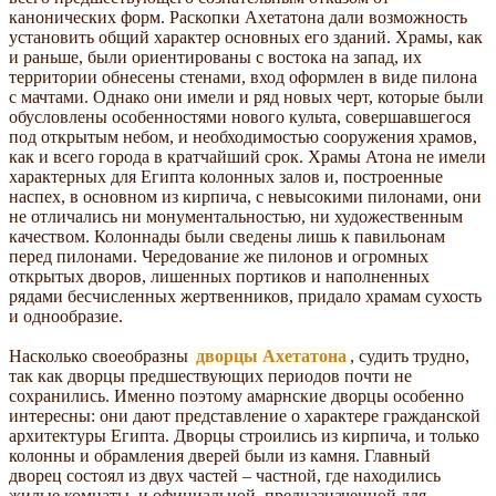
канонических форм. Раскопки Ахетатона дали возможность
установить общий характер основных его зданий. Храмы, как
и раньше, были ориентированы с востока на запад, их
территории обнесены стенами, вход оформлен в виде пилона
с мачтами. Однако они имели и ряд новых черт, которые были
обусловлены особенностями нового культа, совершавшегося
под открытым небом, и необходимостью сооружения храмов,
как и всего города в кратчайший срок. Храмы Атона не имели
характерных для Египта колонных залов и, построенные
наспех, в основном из кирпича, с невысокими пилонами, они
не отличались ни монументальностью, ни художественным
качеством. Колоннады были сведены лишь к павильонам
перед пилонами. Чередование же пилонов и огромных
открытых дворов, лишенных портиков и наполненных
рядами бесчисленных жертвенников, придало храмам сухость
и однообразие.
Насколько своеобразны
дворцы Ахетатона
, судить трудно,
так как дворцы предшествующих периодов почти не
сохранились. Именно поэтому амарнские дворцы особенно
интересны: они дают представление о характере гражданской
архитектуры Египта. Дворцы строились из кирпича, и только
колонны и обрамления дверей были из камня. Главный
дворец состоял из двух частей – частной, где находились
жилые комнаты, и официальной, предназначенной для