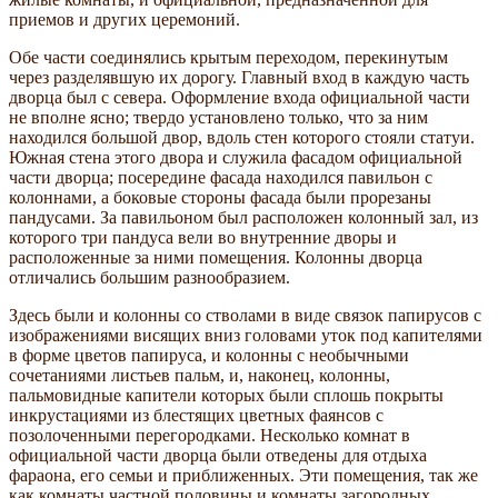
приемов и других церемоний.
Обе части соединялись крытым переходом, перекинутым
через разделявшую их дорогу. Главный вход в каждую часть
дворца был с севера. Оформление входа официальной части
не вполне ясно; твердо установлено только, что за ним
находился большой двор, вдоль стен которого стояли статуи.
Южная стена этого двора и служила фасадом официальной
части дворца; посередине фасада находился павильон с
колоннами, а боковые стороны фасада были прорезаны
пандусами. За павильоном был расположен колонный зал, из
которого три пандуса вели во внутренние дворы и
расположенные за ними помещения. Колонны дворца
отличались большим разнообразием.
Здесь были и колонны со стволами в виде связок папирусов с
изображениями висящих вниз головами уток под капителями
в форме цветов папируса, и колонны с необычными
сочетаниями листьев пальм, и, наконец, колонны,
пальмовидные капители которых были сплошь покрыты
инкрустациями из блестящих цветных фаянсов с
позолоченными перегородками. Несколько комнат в
официальной части дворца были отведены для отдыха
фараона, его семьи и приближенных. Эти помещения, так же
как комнаты частной половины и комнаты загородных