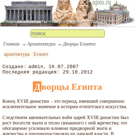
Главная
Контакты
Мероприятия
Словарь
Главная
Архитектура
Дворцы Египта
архитектура
Египет
admin
18.07.2007
29.10.2012
Дворцы Египта
Конец XVIII династии – это период, имевший совершенно
исключительное значение в истории египетского искусства.
Следствием завоевательных войн царей XVIII династии был
рост богатств знати и тесно связанного с ней жречества; это
обогащение усиливало влияние придворной знати и
жречества и противопоставляло их царской власти. В