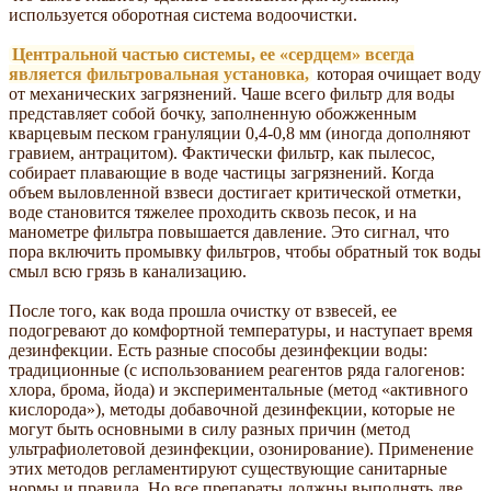
используется оборотная система водоочистки.
Центральной частью системы, ее «сердцем» всегда
является фильтровальная установка,
которая очищает воду
от механических загрязнений. Чаше всего фильтр для воды
представляет собой бочку, заполненную обожженным
кварцевым песком грануляции 0,4-0,8 мм (иногда дополняют
гравием, антрацитом). Фактически фильтр, как пылесос,
собирает плавающие в воде частицы загрязнений. Когда
объем выловленной взвеси достигает критической отметки,
воде становится тяжелее проходить сквозь песок, и на
манометре фильтра повышается давление. Это сигнал, что
пора включить промывку фильтров, чтобы обратный ток воды
смыл всю грязь в канализацию.
После того, как вода прошла очистку от взвесей, ее
подогревают до комфортной температуры, и наступает время
дезинфекции. Есть разные способы дезинфекции воды:
традиционные (с использованием реагентов ряда галогенов:
хлора, брома, йода) и экспериментальные (метод «активного
кислорода»), методы добавочной дезинфекции, которые не
могут быть основными в силу разных причин (метод
ультрафиолетовой дезинфекции, озонирование). Применение
этих методов регламентируют существующие санитарные
нормы и правила. Но все препараты должны выполнять две