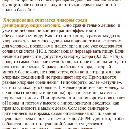
функции: обеззаразить воду и стать консервантом чистой
воды в бассейне.
Хлорирование считается лидером среди
дезинфицирующих методик.
Оно сравнительно дешево, и
уже при небольшой концентрации эффективно
обеззараживает воду. Как это ни странно, в разумных дозах
хлор является наименее ядовитым водоочистным реагентом
для человека, поскольку в нашем организме уже содержится
соляная кислота (HCl), помогающая переваривать пищу. Если
немного превысить допустимую норму хлора (0,3-0,5 мг/л) в
воде, то самое большое неудобство, которое вы испытаете, это
покраснение кожи. Характерный запах хлора, который
многих беспокоит, не появляется, если концентрация в воде
хлорных соединений не превышает норму. Применяются
разные хлорные соединения. Гипохлориты более «летучие».
От них запаха чуть больше. Тяжелые органические молекулы
с хлором (трихлоры и дихлоры) практически не пахнут в
нормальных дозах. При применении гипохлориты повышают
рН воды, и поэтому вместе с гипохлоритами вводится, как
правило, кислота в малых дозах. Согласно санитарно-
гигиеническим нормам, самая оптимальная для плавания
щелочная среда с показателем от 7 до 7,6 PH. Для того, чтобы
соблюсти кислотно-щелочной баланс, существуют
специальные аппараты, которые подключают к