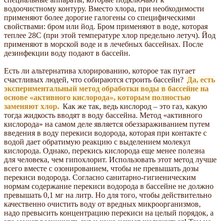
водоочистному контуру. Вместо хлора, при необходимости
применяют более дорогие галогены со специфическими
свойствами: бром или йод. Бром применяют в воде, которая
теплее 28С (при этой температуре хлор предельно летуч). Йод
применяют в морской воде и в лечебных бассейнах. После
дезинфекции воду подают в бассейн.
Есть ли альтернатива хлорированию, которое так пугает
счастливых людей, что собираются строить бассейн?
Да, есть
экспериментальный метод обработки воды в бассейне на
основе «активного кислорода», которым полностью
заменяют хлор.
Как же так, ведь кислород – это газ, какую
тогда жидкость вводят в воду бассейна. Метод «активного
кислорода» на самом деле является обеззараживанием путем
введения в воду перекиси водорода, которая при контакте с
водой дает обратимую реакцию с выделением молекул
кислорода. Однако, перекись кислорода еще менее полезна
для человека, чем гипохлорит. Использовать этот метод лучше
всего вместе с озонированием, чтобы не превышать дозы
перекиси водорода. Согласно санитарно-гигиеническим
нормам содержание перекиси водорода в бассейне не должно
превышать 0,1 мг на литр. Но для того, чтобы действительно
качественно очистить воду от вредных микроорганизмов,
надо превысить концентрацию перекиси на целый порядок, а