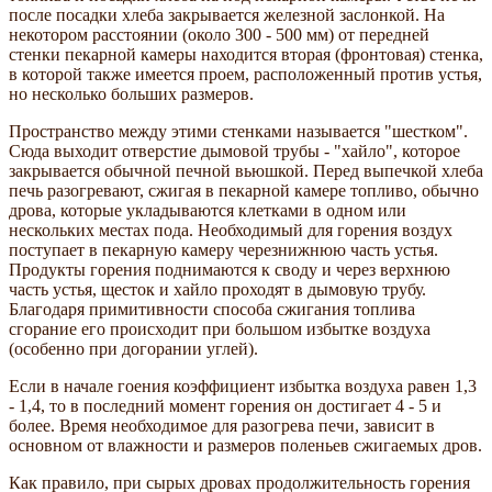
после посадки хлеба закрывается железной заслонкой. На
некотором расстоянии (около 300 - 500 мм) от передней
стенки пекарной камеры находится вторая (фронтовая) стенка,
в которой также имеется проем, расположенный против устья,
но несколько больших размеров.
Пространство между этими стенками называется "шестком".
Сюда выходит отверстие дымовой трубы - "хайло", которое
закрывается обычной печной вьюшкой. Перед выпечкой хлеба
печь разогревают, сжигая в пекарной камере топливо, обычно
дрова, которые укладываются клетками в одном или
нескольких местах пода. Необходимый для горения воздух
поступает в пекарную камеру черезнижнюю часть устья.
Продукты горения поднимаются к своду и через верхнюю
часть устья, щесток и хайло проходят в дымовую трубу.
Благодаря примитивности способа сжигания топлива
сгорание его происходит при большом избытке воздуха
(особенно при догорании углей).
Если в начале гоения коэффициент избытка воздуха равен 1,3
- 1,4, то в последний момент горения он достигает 4 - 5 и
более. Время необходимое для разогрева печи, зависит в
основном от влажности и размеров поленьев сжигаемых дров.
Как правило, при сырых дровах продолжительность горения