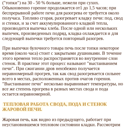
("топки") на 30 - 50 % больше, нежели при сухих.
Обыкновенно горение продолжается от1 до 1,5 часов; при
беспрерывной работе печи для разогрева ее требуется около
получаса. Топливо сгорая, разогревает кладку печи: под, свод
и стенки, и за счет аккумулированного кладкой тепла,
производится выпечка хлеба. После одной или нескольких
выпечек, произведенных подряд, кладка охлаждается и для
следующей выпечки требуется повторный разогрев.
При выпечки булочного товара печь после топки некоторое
время (около часа) стоит с закрытыми душниками. В течение
этого времени тепло распространяется во внутренние слои
стенок. В практике этот процесс называют "выстаиванием
печи". При сжигании дров неизбежно получается
неравномерный прогрев, так как свод разогревается сильнее
всего в местах, расположенных против очагов горения.
"Выстаивание печи" несколько выравнивает температуры, но
все же степень прогрева в разных местах свода и пода
остается неравномерной.
ТЕПЛОВАЯ РАБОТА СВОДА, ПОДА И СТЕНОК
ЖАРОВОЙ ПЕЧИ.
Жаровая печь, как видно из предыдущего, работает при
неустановившемся тепловом состоянии кладки. Рассмотрим