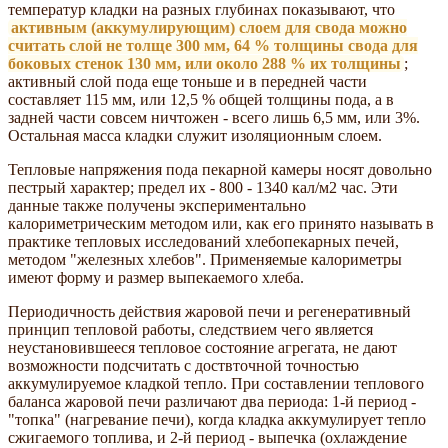
температур кладки на разных глубинах показывают, что
активным (аккумулирующим) слоем для свода можно
считать слой не толще 300 мм, 64 % толщины свода для
боковых стенок 130 мм, или около 288 % их толщины
;
активный слой пода еще тоньше и в передней части
составляет 115 мм, или 12,5 % общей толщины пода, а в
задней части совсем ничтожен - всего лишь 6,5 мм, или 3%.
Остальная масса кладки служит изоляционным слоем.
Тепловые напряжения пода пекарной камеры носят довольно
пестрый характер; предел их - 800 - 1340 кал/м2 час. Эти
данные также получены экспериментально
калориметрическим методом или, как его принято называть в
практике тепловых исследований хлебопекарных печей,
методом "железных хлебов". Применяемые калориметры
имеют форму и размер выпекаемого хлеба.
Периодичность действия жаровой печи и регенеративный
принцип тепловой работы, следствием чего является
неустановившееся тепловое состояние агрегата, не дают
возможности подсчитать с доствточной точностью
аккумулируемое кладкой тепло. При составлении теплового
баланса жаровой печи различают два периода: 1-й период -
"топка" (нагревание печи), когда кладка аккумулирует тепло
сжигаемого топлива, и 2-й период - выпечка (охлаждение