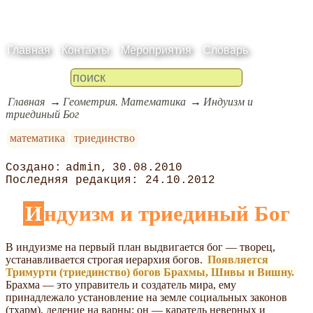
Главная
Контакты
Мероприятия
Словарь
Главная
Геометрия. Математика
Индуизм и
триединый Бог
математика
триединство
admin
30.08.2010
24.10.2012
Индуизм и триединый Бог
В индуизме на первый план выдвигается бог — творец,
устанавливается строгая иерархия богов.
Появляется
Тримурти (триединство) богов Брахмы, Шивы и Вишну.
Брахма — это управитель и создатель мира, ему
принадлежало установление на земле социальных законов
(тхарм), деление на варны; он — каратель неверных и