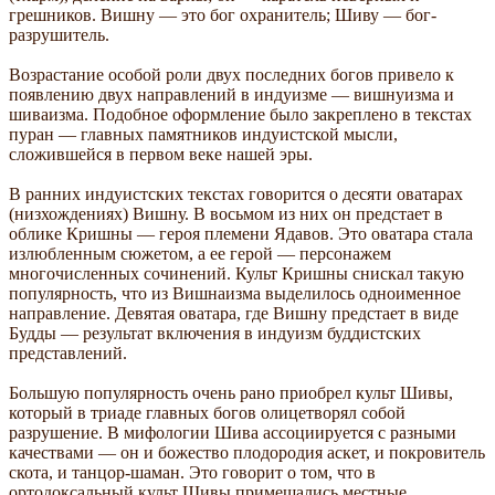
грешников. Вишну — это бог охранитель; Шиву — бог-
разрушитель.
Возрастание особой роли двух последних богов привело к
появлению двух направлений в индуизме — вишнуизма и
шиваизма. Подобное оформление было закреплено в текстах
пуран — главных памятников индуистской мысли,
сложившейся в первом веке нашей эры.
В ранних индуистских текстах говорится о десяти оватарах
(низхождениях) Вишну. В восьмом из них он предстает в
облике Кришны — героя племени Ядавов. Это оватара стала
излюбленным сюжетом, а ее герой — персонажем
многочисленных сочинений. Культ Кришны снискал такую
популярность, что из Вишнаизма выделилось одноименное
направление. Девятая оватара, где Вишну предстает в виде
Будды — результат включения в индуизм буддистских
представлений.
Большую популярность очень рано приобрел культ Шивы,
который в триаде главных богов олицетворял собой
разрушение. В мифологии Шива ассоциируется с разными
качествами — он и божество плодородия аскет, и покровитель
скота, и танцор-шаман. Это говорит о том, что в
ортодоксальный культ Шивы примешались местные