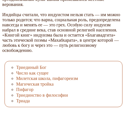
верования.
Индийцы считали, что индуистом нельзя стать — им можно
только родится; что варна, социальная роль, предопределена
навсегда и менять ее — это грех. Особую силу индуизм
набрал в средние века, став основной религией населения.
«Книгой книг» индуизма была и остается «Бхагавадгита»
часть этической поэмы «Махабхарата», в центре которой —
любовь к богу и через это — путь религиозному
освобождению.
Триединый Бог
Число как сущее
Милетская школа, пифагореизм
Магическая тройка
Пифагор
Триединство в философии
Триада