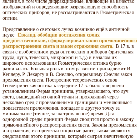
явления, в том числе дифракционные, влияющие на качество
изображений и определяющие разрешающую способность
оптических приборов, не рассматриваются в Геометрическая
оптика
Представление о световых лучах возникло ещё в античной
науке.
Евклид, обобщив достижения своих
предшественников, сформулировал закон прямолинейного
распространения света и закон отражения света.
В 17 в. в
связи с изобретением ряда оптических приборов (зрительная
труба, лупа, телескоп, микроскоп и т.д.) и началом их
широкого использования Геометрическая оптика бурно
развивалась. Большая роль в этом развитии принадлежит И.
Кеплеру, Р. Декарту и В. Снеллю, открывшему Снелля закон
преломления света. Построение теоретических основ
Геометрическая оптика к середине 17 в. было завершено
установлением Ферма принципа, утверждающего, что луч
света, вышедший из одной точки и проходящий через
несколько сред с произвольными границами и меняющимся
показателем преломления, попадает в другую точку за
минимальное (точнее, за экстремальное) время. Для
однородной среды принцип Ферма сводится просто к закону
прямолинейного распространения света. Законы преломления
и отражения, исторически открытые ранее, также являются
следствиями этого принципа, который сыграл значительную