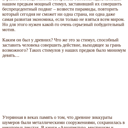
нашим предкам мощный стимул, заставивший их совершить
беспрецедентный подвиг – возвести пирамиды, повторить
который сегодня не сможет ни одна страна, ни одна даже
самая развитая экономика, если только не взяться всем миром.
Но для этого нужен какой-то очень серьезный побудительный
мотив.
Каким он был у древних? Что же это за стимул, способный
заставить человека совершить действие, выходящее за грань
возможного? Таких стимулов у наших предков было минимум
девять…
Утерянная в веках память о том, что древние зиккураты
шумеров были металлическими сооружениями, сохранилась в
некоторых текстах. В книге «Архитектура, мистицизм и