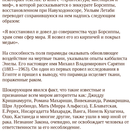
миф», в которой рассказывается о зиккурате Борсиппы,
восстановленном при Навуходоносоре, Уильям Летаби
переводит сохранившуюся на нем надпись следующим
образом:
«Я восстановил и довел до совершенства чудо Борсиппы,
храм семи сфер мира. Я возвел его из кирпичей и покрыл
медью».
На способность поля пирамиды оказывать обновляющее
воздействие на мертвые ткани, указывали опыты каббалиста
Энелы. Его настоящее имя Михаил Владимирович Сарятин
(1883—1963). Он один из первых провел исследования в
Египте и пришел к выводу, что пирамида исцеляет ткани,
пораженные раком.
Шокирующим явился факт, что такие известные и
признанные всем миром авторитеты как: Джидду
Кришнамурти, Романа Махариши, Вивекананда, Рамакришна,
Шри Ауробиндо, Мать (Мирра Альфасса), Е.Блаватская,
Е.Рерих, Нисаргадатта Махарадж, Ванга, Нинель Кулагина,
Ошо, Кастанеда и многие другие, также ушли в мир иной от
рака. Незнание Закона, очевидно, не освобождает человека от
ответственности за его несоблюдение.