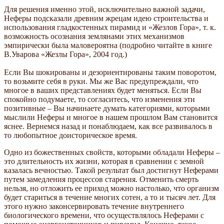
Для решения именно этой, исключительно важной задачи,
Неферы подсказали древним жрецам идею строительства и
использования гладкостенных пирамид и «Жезлов Гора», т. к.
возможность осознания землянами этих механизмов
эмпирически была маловероятна (подробно читайте в книге
В.Уварова «Жезлы Гора», 2004 год.)
Если Вы шокированы и дезориентированы таким поворотом,
то возьмите себя в руки. Мы же Вас предупреждали, что
многое в ваших представлениях будет меняться. Если Вы
спокойно подумаете, то согласитесь, что изменения эти
позитивные – Вы начинаете думать категориями, которыми
мыслили Неферы и многое в нашем прошлом Вам становится
яснее. Вернемся назад и понаблюдаем, как все развивалось в
то любопытное доисторическое время.
Одно из божественных свойств, которыми обладали Неферы –
это длительность их жизни, которая в сравнении с земной
казалась вечностью. Такой результат был достигнут Неферами
путем замедления процессов старения. Отменить смерть
нельзя, но отложить ее приход можно настолько, что организм
будет стариться в течение многих сотен, а то и тысяч лет. Для
этого нужно законсервировать течение внутреннего
биологического времени, что осуществлялось Неферами с