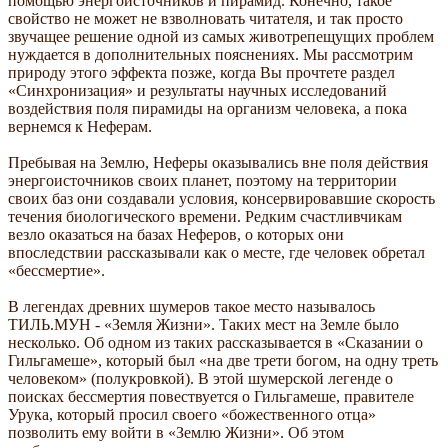
помощью энергоисточников и пирамид. Конечно, такое
свойство не может не взволновать читателя, и так просто
звучащее решение одной из самых животрепещущих проблем
нуждается в дополнительных пояснениях. Мы рассмотрим
природу этого эффекта позже, когда Вы прочтете раздел
«Синхронизация» и результаты научных исследований
воздействия поля пирамиды на организм человека, а пока
вернемся к Неферам.
Пребывая на Землю, Неферы оказывались вне поля действия
энергоисточников своих планет, поэтому на территории
своих баз они создавали условия, консервировавшие скорость
течения биологического времени. Редким счастливчикам
везло оказаться на базах Неферов, о которых они
впоследствии рассказывали как о месте, где человек обретал
«бессмертие».
В легендах древних шумеров такое место называлось
ТИЛЬ.МУН - «Земля Жизни». Таких мест на Земле было
несколько. Об одном из таких рассказывается в «Сказании о
Гильгамеше», который был «на две трети богом, на одну треть
человеком» (полукровкой). В этой шумерской легенде о
поисках бессмертия повествуется о Гильгамеше, правителе
Урука, который просил своего «божественного отца»
позволить ему войти в «Землю Жизни». Об этом