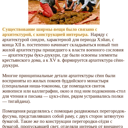
Существование ширмы-вещи было связано с
архитектурой, с конструкцией интерьера.
Наряду с
архитектурой синдэн, характерной для периода Хэйан, с
конца XII в. постепенно начинает складываться новый тип
жилой архитектуры пришедшего к власти военного сословия
— архитектуры букэ-дзукури, где были освоены элементы
крестьянского дома, а к XV в. формируется архитектура сёин-
дзукури.
Многие принципиальные детали архитектуры сёин были
восприняты из жилых покоев буддийского монастыря
(специальная ниша-токонома, где помещался свиток
живописи или каллиграфии, окно и под ним подоконник-стол
для чтения и письма — цукэ-сёин, рядом устраивались полки
— тигайдана).
Помещения разделялись с помощью раздвижных перегородок-
фусума, представлявших собой раму, с двух сторон затянутую
бумагой. Такие же по конструкции перегородки-сёдзи с
бумагой, пропускавшей свет, отделяли интерьер от внешнего