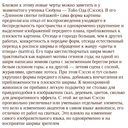
Близкие к этому новые черты можно заметить и у
знаменитого ученика Сюбуна — Тойо Ода (Сэссю). В его
«Длинном свитке пейзажей» сама форма картины
предполагала отказ от воспроизведения уходящего в
беспредельность пространства и одновременно укрупнение и
выделение изображений переднего плана, приближенных к
плоскости картины. Отсюда и гораздо большая, чем в других
работах, конкретность в передаче форм, отсюда естественный
переход к росписи ширмы и обращение к жанру «цветы и
птицы» (катёга). Его пара шестистворчатых ширм может
трактоваться как вариант мотива сезонов года; на одной из
ширм написана зимняя сцена с заснеженным берегом реки и
белым склоном горы, а на другой — летняя сцена с сосной,
журавлями, цветами лотоса. При этом Сэссю и тут сильно
укрупнил формы переднего плана, добиваясь впечатления их
приближенности к плоскости ширмы. К монохромной
живописи он прибавил легкую подцветку не столько для
правдоподобия в изображении скал, деревьев, цветов, сколько
для декоративного эффекта. С этой же целью Сэссю
произвольно увеличивал или уменьшал отдельные элементы,
что вело к изменению акцентов в самом языке живописи, его
отличию от работ на свитках. Это влияло на изменение
самого изобразительного языка, но одновременно и на
восприятие ширмы зрителем