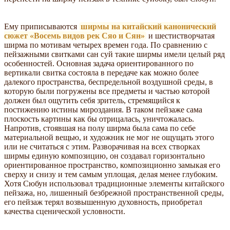
Ему приписываются
ширмы на китайский канонический
сюжет «Восемь видов рек Сяо и Сян»
и шестистворчатая
ширма по мотивам четырех времен года. По сравнению с
пейзажными свитками сан суй такие ширмы имели целый ряд
особенностей. Основная задача ориентированного по
вертикали свитка состояла в передаче как можно более
далекого пространства, беспредельной воздушной среды, в
которую были погружены все предметы и частью которой
должен был ощутить себя зритель, стремящийся к
постижению истины мироздания. В таком пейзаже сама
плоскость картины как бы отрицалась, уничтожалась.
Напротив, стоявшая на полу ширма была сама по себе
материальной вещью, и художник не мог не ощущать этого
или не считаться с этим. Разворачивая на всех створках
ширмы единую композицию, он создавал горизонтально
ориентированное пространство, композиционно замыкая его
сверху и снизу и тем самым уплощая, делая менее глубоким.
Хотя Сюбун использовал традиционные элементы китайского
пейзажа, но, лишенный безбрежной пространственной среды,
его пейзаж терял возвышенную духовность, приобретал
качества сценической условности.