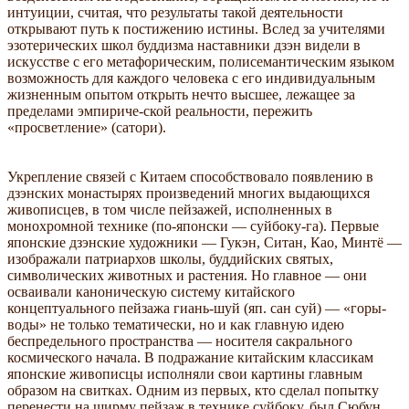
интуиции, считая, что результаты такой деятельности
открывают путь к постижению истины. Вслед за учителями
эзотерических школ буддизма наставники дзэн видели в
искусстве с его метафорическим, полисемантическим языком
возможность для каждого человека с его индивидуальным
жизненным опытом открыть нечто высшее, лежащее за
пределами эмпириче-ской реальности, пережить
«просветление» (сатори).
Укрепление связей с Китаем способствовало появлению в
дзэнских монастырях произведений многих выдающихся
живописцев, в том числе пейзажей, исполненных в
монохромной технике (по-японски — суйбоку-га). Первые
японские дзэнские художники — Гукэн, Ситан, Као, Минтё —
изображали патриархов школы, буддийских святых,
символических животных и растения. Но главное — они
осваивали каноническую систему китайского
концептуального пейзажа гиань-шуй (яп. сан суй) — «горы-
воды» не только тематически, но и как главную идею
беспредельного пространства — носителя сакрального
космического начала. В подражание китайским классикам
японские живописцы исполняли свои картины главным
образом на свитках. Одним из первых, кто сделал попытку
перенести на ширму пейзаж в технике суйбоку, был Сюбун.