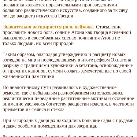
песчаника являются поразительными произведениями
большого реалистического искусства, созданного за тысячу
лет до расцвета искусства Греции.
Значительно расширяется роль пейзажа.
Стремление
прославить нового бога, солнце-Атона как творца вселенной
выразилось в своеобразных сценах почитания Атона не
только людьми, но всей природой
Таким образом, благодаря утверждению и расцвету новых
взглядов на мир и последовавшему в итоге реформ Эхнатона
разрыву с традициями художники Ахетатона, освобожденные
от прежних канонов, сумели создать замечательные по своей
жизненности памятники.
По аналогичному пути развивалось и художественное
ремесло, где с небывалым разнообразием использовались
реалистически переданные растительные мотивы и особенное
внимание уделялось богатству расцветки изделия, в частности
предметов из фаянса и стекла
При загородных дворцах находились большие сады с прудами
и даже особыми помещениями для зверинца.
Расцвету искусства Ахетатона был положен внезапный конец.