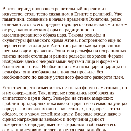
В этот период произошел решительный перелом и в
искусстве, столь тесно связанном в Египте с религией. Уже
памятники, созданные в начале правления Эхнатона, резко
отличаются от всего предшествующего сознательным отказом
от ряда канонических форм и традиционного
идеализированного образа царя. Таковы рельефы и
скульптуры фиванского храма Атона, построенного еще до
перенесения столицы в Ахетатон, равно как датированные
шестым годом правления Эхнатона рельефы на пограничных
плитах новой столицы и ранние рельефы ее храмов Фараон
изображен здесь с некрасивыми чертами лица и формами
болезненного тела. Необычны и сами позы царя и царицы на
рельефах: они изображены в полном профиле, без
необходимого по канону условного фасного разворота плеч.
Естественно, что изменилась не только форма памятников, но
и их содержание. Так, впервые появились изображения
египетского царя в быту. Рельефы на стенах амарнских
гробниц придворных показывают царя и его семью на улицах
города — в носилках или на колесницах, во дворе — то за
обедом, то в узком семейном кругу. Впервые всюду, даже в
сценах награждения вельмож и получения дани от
покоренных народов, вместе с фараоном изображена его
семья, причем явно подчеркивается нежная любовь,