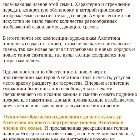
связывающая членов этой семьи. Характерно и стремление
передать конкретную обстановку, в которой происходят
изображаемые события: никогда еще до Амарны египетское
искусство не знало такого количества разнообразных
изображений садов, домов, дворцов, храмов.
В итоге почти все композиции художникам Ахетатона
пришлось создавать заново, в том числе даже и ритуальные
сцены, так как новая религия потребовала и новых обрядов и
новых типов святилищ, где культ солнца совершался под
открытым небом.
Однако постепенно обостренность новых черт в
произведениях мастеров Ахетатона стала исчезать, уступая
место яркому расцвету их творчества. Впервые египетские
художники были внезапно освобождены от веками
сдерживавшего их искания канона и смогли создать подлинно
прекрасные памятники, доныне производящие незабываемое
впечатление и вызывающие заслуженное восхищение.
Лучшими образцами из дошедших до нас скульптур
Ахетатона являются портретные головы Эхнатона и
членов его семьи.
И прославленная раскрашенная голова
царицы Нефертити из известняка, и не менее замечательные,
не вполне законченные ее же портретные головы из