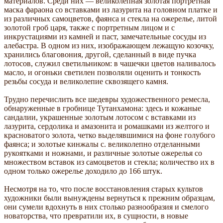
материалов. Среди них — великолепная золотая портретная
маска фараона со вставками из лазурита на головном платке и
из различных самоцветов, фаянса и стекла на ожерелье, литой
золотой гроб царя, также с портретным лицом и с
инкрустациями из камней и паст, замечательные сосуды из
алебастра. В одном из них, изображающем лежащую козочку,
хранились благовония, другой, сделанный в виде пучка
лотосов, служил светильником: в чашечки цветов наливалось
масло, и огоньки светилен позволяли оценить и тонкость
резьбы сосуда и великолепие сквозящего камня.
Трудно перечислить все шедевры художественного ремесла,
обнаруженные в гробнице Тутанхамона: здесь и кожаные
сандалии, украшенные золотым лотосом с вставками из
лазурита, сердолика и амазонита и ромашками из желтого и
красноватого золота, четко выделявшимися на фоне голубого
фаянса; и золотые кинжалы с. великолепно отделанными
рукоятками и ножнами, и различные золотые ожерелья со
множеством вставок из самоцветов и стекла; количество их в
одном только ожерелье доходило до 166 штук.
Несмотря на то, что после восстановления старых культов
художники были вынуждены вернуться к прежним образцам,
они сумели вдохнуть в них столько разнообразия и смелого
новаторства, что превратили их, в сущности, в новые