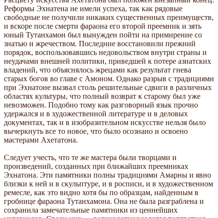
Реформы Эхнатена не имели успеха, так как рядовые
свободные не получили никаких существенных преимуществ,
и вскоре после смерти фараона его второй преемник и зять
юный Тутанхамон был вынужден пойти на примирение со
знатью и жречеством. Последние восстановили прежний
порядок, воспользовавшись недовольством внутри страны и
неудачами внешней политики, приведшей к потере азиатских
владений, что объяснялось жрецами как результат гнева
старых богов во главе с Амоном. Однако разрыв с традициями
при Эхнатоне вызвал столь решительные сдвиги в различных
областях культуры, что полный возврат к старому был уже
невозможен. Подобно тому как разговорный язык прочно
удержался и в художественной литературе и в деловых
документах, так и в изобразительном искусстве нельзя было
вычеркнуть все то новое, что было осознано и освоено
мастерами Ахетатона.
Следует учесть, что те же мастера были творцами и
произведений, созданных при ближайших преемниках
Эхнатона. Эти памятники полны традициями Амарны и явно
близки к ней и в скульптуре, и в росписи, и в художественном
ремесле, как это видно хотя бы по образцам, найденным в
гробнице фараона Тутанхамона. Она не была разграблена и
сохранила замечательные памятники из ценнейших