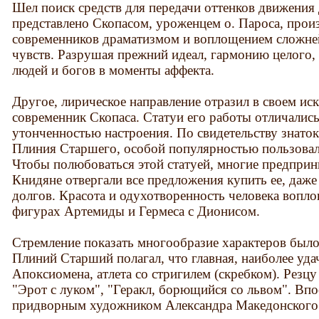
Шел поиск средств для передачи оттенков движения
представлено Скопасом, уроженцем о. Пароса, прои
современников драматизмом и воплощением сложне
чувств. Разрушая прежний идеал, гармонию целого,
людей и богов в моменты аффекта.
Другое, лирическое направление отразил в своем ис
современник Скопаса. Статуи его работы отличалис
утонченностью настроения. По свидетельству знаток
Плиния Старшего, особой популярностью пользовал
Чтобы полюбоваться этой статуей, многие предприн
Книдяне отвергали все предложения купить ее, даж
долгов. Красота и одухотворенность человека вопл
фигурах Артемиды и Гермеса с Дионисом.
Стремление показать многообразие характеров было
Плиний Старший полагал, что главная, наиболее удач
Апоксиомена, атлета со стригилем (скребком). Резц
"Эрот с луком", "Геракл, борющийся со львом". Впо
придворным художником Александра Македонского и