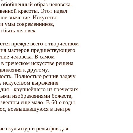
ь обобщенный образ человека-
твенной красоты. Этот идеал
ное значение. Искусство
 и умы современников,
н быть человек.
ется прежде всего с творчеством
ния мастеров предшествующего
ние человека. В самом
 в греческом искусстве решена
движения к другому,
ность. Полностью решив задачу
ть искусством выражения
дия - крупнейшего из греческих
ными изображениями божеств,
звестны еще мало. В 60-е годы
ос, возвышавшуюся в центре
ие скульптур и рельефов для