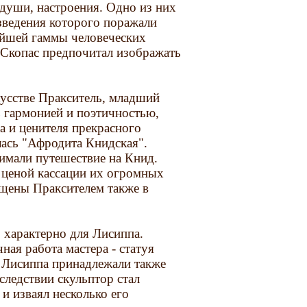
 души, настроения. Одно из них
зведения которого поражали
йшей гаммы человеческих
 Скопас предпочитал изображать
кусстве Пракситель, младший
ь гармонией и поэтичностью,
а и ценителя прекрасного
ась "Афродита Книдская".
имали путешествие на Книд.
е ценой кассации их огромных
ощены Праксителем также в
 характерно для Лисиппа.
ная работа мастера - статуя
у Лисиппа принадлежали также
следствии скульптор стал
 изваял несколько его