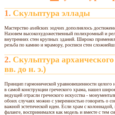
1. Скульптура эллады
Мастерство ахейских зодчих дополнялось достижени
Назовем высокохудожественный полихромный и ре
внутренних стен крупных зданий. Широко применял
резьба по камню и мрамору, росписи стен сложней
2. Скульптура архаического периода (VIII-VI
вв. до н. э.)
Принцип гармонической уравновешенности целого и
в самой конструкции греческого храма, нашел широ
ведущей отрасли греческого искусства - монументал
обоих случаях можно с уверенностью говорить о со
важной эстетической идеи. Если храм с колоннадой
фаланге, воспринимался как модель и вместе с тем с