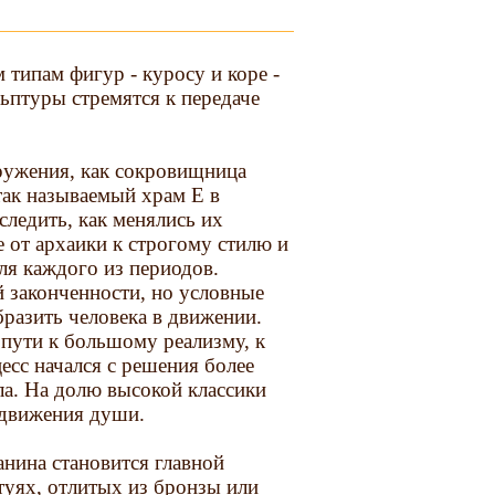
 типам фигур - куросу и коре -
ьптуры стремятся к передаче
ружения, как сокровищница
так называемый храм Е в
ледить, как менялись их
е от архаики к строгому стилю и
для каждого из периодов.
й законченности, но условные
бразить человека в движении.
 пути к большому реализму, к
есс начался с решения более
ла. На долю высокой классики
 движения души.
анина становится главной
атуях, отлитых из бронзы или