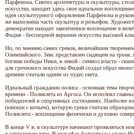
Парфенона. Синтез архитектуры и скульптуры, стол
искусства, находит здесь свое идеальное воплощен
идея скульптурного оформления Парфенона и руков
же выполнена часть скульптур и рельефов. Художе
демократии находит законченное воплощение в вел
Фидия - бесспорной вершине искусства высокой кла
Но, по мнению самих греков, величайшим творением
Олимпийского. Зевс представлен сидящем на троне, 
богини победы Ники, в левой - символ власти - скип
для греческого искусства Фидий создал образ милос
древние считали одним из чудес света.
Идеальный гражданин полиса - основная тема творче
времени - Поликлета из Аргоса. Он исполнял главны
победителей в спортивных состязаниях. Наиболее из
(юноши с копьем), которую греки считали образцо
Поликлета - воплощение физически и духовно совер
В конце V в. в скульптуре начинают проявляться но
в следующем веке. В рельефах балюстрады храма Ни