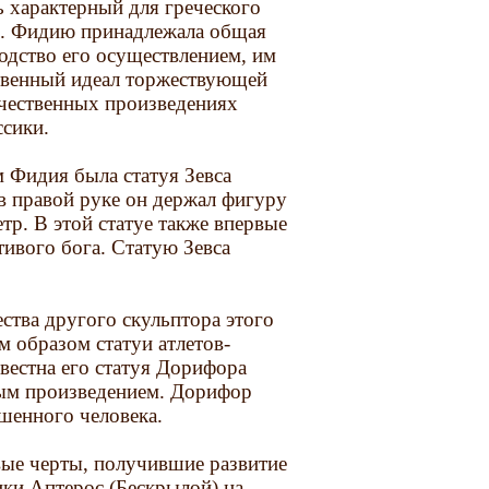
ь характерный для греческого
ие. Фидию принадлежала общая
одство его осуществлением, им
ственный идеал торжествующей
ичественных произведениях
ссики.
 Фидия была статуя Зевса
в правой руке он держал фигуру
етр. В этой статуе также впервые
тивого бога. Статую Зевса
ства другого скульптора этого
м образом статуи атлетов-
вестна его статуя Дорифора
вым произведением. Дорифор
шенного человека.
вые черты, получившие развитие
ки Аптерос (Бескрылой) на