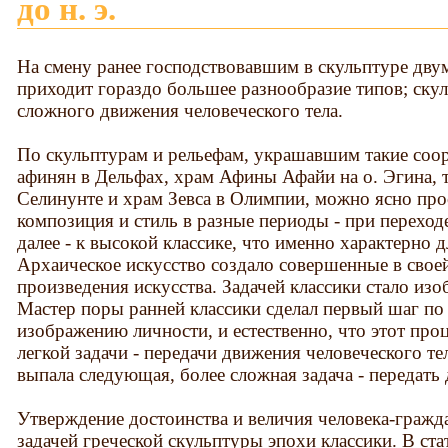
до н. э.
На смену ранее господствовавшим в скульптуре двум
приходит гораздо большее разнообразие типов; скул
сложного движения человеческого тела.
По скульптурам и рельефам, украшавшим такие соо
афинян в Дельфах, храм Афины Афайи на о. Эгина, 
Селинунте и храм Зевса в Олимпии, можно ясно прос
композиция и стиль в разные периоды - при переход
далее - к высокой классике, что именно характерно 
Архаическое искусство создало совершенные в свое
произведения искусства. Задачей классики стало изо
Мастер поры ранней классики сделал первый шаг по
изображению личности, и естественно, что этот проц
легкой задачи - передачи движения человеческого те
выпала следующая, более сложная задача - передать
Утверждение достоинства и величия человека-гражд
задачей греческой скульптуры эпохи классики. В ст