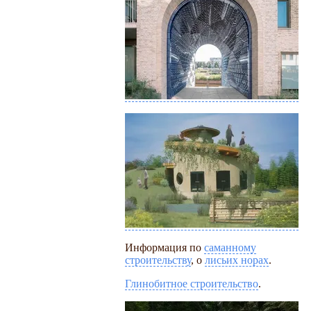
Информация по
саманному
строительству
, о
лисьих норах
.
Глинобитное строительство
.