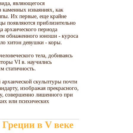
ивида, являющегося
в каменных изваяниях, как
ппы. Их первые, еще крайне
цы появляются приблизительно
ца архаического периода
ем обнаженного юноши - куроса
ло хитон девушки - коры.
еловеческого тела, добиваясь
пторы VI в. научились
м статичность.
 архаической скульптуры почти
андарту, изображая прекрасного,
у, совершенно лишенного при
ких или психических