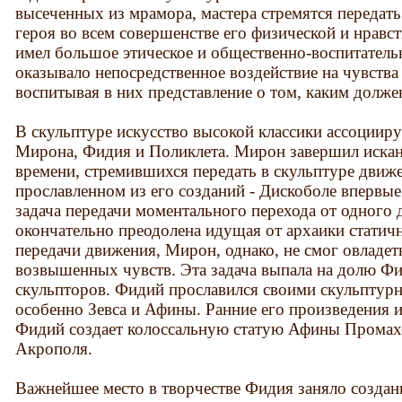
высеченных из мрамора, мастера стремятся передат
героя во всем совершенстве его физической и нравс
имел большое этическое и общественно-воспитатель
оказывало непосредственное воздействие на чувства
воспитывая в них представление о том, каким долже
В скульптуре искусство высокой классики ассоцииру
Мирона, Фидия и Поликлета. Мирон завершил иска
времени, стремившихся передать в скульптуре движе
прославленном из его созданий - Дискоболе впервые
задача передачи моментального перехода от одного 
окончательно преодолена идущая от архаики статич
передачи движения, Мирон, однако, не смог овладе
возвышенных чувств. Эта задача выпала на долю Фи
скульпторов. Фидий прославился своими скульптур
особенно Зевса и Афины. Ранние его произведения и
Фидий создает колоссальную статую Афины Промах
Акрополя.
Важнейшее место в творчестве Фидия заняло создан