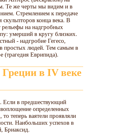
м. Те же черты мы видим и в
нием. Стремлением к передаче
 скульпторов конца века. В
т рельефы на надгробных
пу: умерший в кругу близких.
стный - надгробие Гегесо,
тв простых людей. Тем самым в
ре (трагедия Еврипида).
е. Если в предшествующий
е воплощение определенных
 то теперь ваятели проявляли
ности. Наибольших успехов в
, Бриаксид.