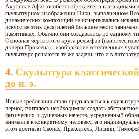
Акрополе Афин особенно бросается в глаза динамиз
скульптурном изображении Ники, выполненном Пео
динамических композиций не исчерпывались искания
искусстве этих десятилетий большое место занимаю
памятниках. Обычно они создавались по единому ти
Основная черта этого круга рельефов (наиболее изве
дочери Проксена) - изображение естественных чувс
скульптуре решаются те же задачи, что и в литерату
4. Скульптура классической Греции в IV веке
до н. э.
Новые требования стали предъявляться к скульптур
период считалось необходимым создать абстрактно
физических и душевных качеств, усредненный образ,
внимание к конкретному человеку, его индивидуаль
этом достигли Скопас, Пракситель, Лисипп, Тимофей