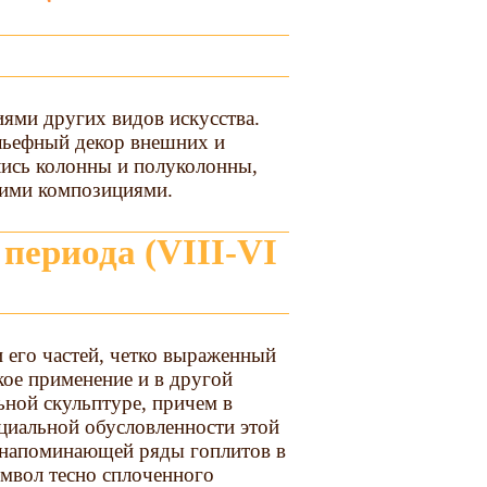
ями других видов искусства.
льефный декор внешних и
ись колонны и полуколонны,
шими композициями.
 его частей, четко выраженный
кое применение и в другой
ьной скульптуре, причем в
циальной обусловленности этой
, напоминающей ряды гоплитов в
имвол тесно сплоченного