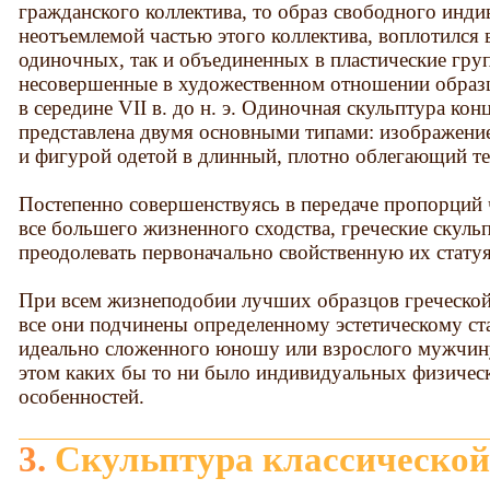
гражданского коллектива, то образ свободного инд
неотъемлемой частью этого коллектива, воплотился 
одиночных, так и объединенных в пластические гру
несовершенные в художественном отношении образ
в середине VII в. до н. э. Одиночная скульптура кон
представлена двумя основными типами: изображени
и фигурой одетой в длинный, плотно облегающий те
Постепенно совершенствуясь в передаче пропорций ч
все большего жизненного сходства, греческие скуль
преодолевать первоначально свойственную их статуя
При всем жизнеподобии лучших образцов греческой
все они подчинены определенному эстетическому ст
идеально сложенного юношу или взрослого мужчин
этом каких бы то ни было индивидуальных физичес
особенностей.
3. Скульптура классической Греции в V веке