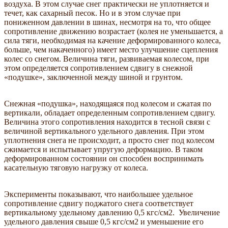
воздуха. В этом случае снег практически не уплотняется и
течет, как сахарный песок. Но и в этом случае при
пониженном давлении в шинах, несмотря на то, что общее
сопротивление движению возрастает (колея не уменьшается, а
сила тяги, необходимая на качение деформированного колеса,
больше, чем накаченного) имеет место улучшение сцепления
колес со снегом. Величина тяги, развиваемая колесом, при
этом определяется сопротивлением сдвигу в снежной
«подушке», заключенной между шиной и грунтом.
Снежная «подушка», находящаяся под колесом и сжатая по
вертикали, обладает определенным сопротивлением сдвигу.
Величина этого сопротивления находится в тесной связи с
величиной вертикального удельного давления. При этом
уплотнения снега не происходит, а просто снег под колесом
сжимается и испытывает упругую деформацию. В таком
деформированном состоянии он способен воспринимать
касательную тяговую нагрузку от колеса.
Эксперименты показывают, что наибольшее удельное
сопротивление сдвигу поджатого снега соответствует
вертикальному удельному давлению 0,5 кгс/см2. Увеличение
удельного давления свыше 0,5 кгс/см2 и уменьшение его