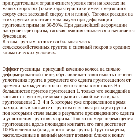
принудительным ограничением уровня тяги на колесах на
малых скоростях (такие характеристики имеет смерзшийся
сверху снег, засохший сверху ил и глина). Тяговая реакция на
этих грунтах достигает максимума при деформации
грунтовых призм на 30-50%. При дальнейшей деформации
наступает срез призм, тяговая реакция снижается и начинается
буксование.
К этим грунтам относится большая часть
сельскохозяйственных грунтов и снежный покров в средних
климатических условиях.
Эффект гусеницы, присущий качению колеса на сильно
деформированной шине, обусловливает зависимость степени
уплотнения грунта в результате его сдвига грунтозацепом от
времени нахождения этого грунтозацепа в контакте. На
большинстве грунтов грунтозацеп 1, только что вошедший в
контакт с грунтом, не может развить такой же тяги, как
грунтозацепы 2, 3, 4 и 5, которые уже определенное время
находились в контакте с грунтом и тяговая реакция грунта
под которыми стала выше в результате произведенного сдвига
и уплотнения грунтовых призм. Только по мере перемещения
грунтозацепа вдоль площадки контакта его тяга достигнет
100% величины (для данного вида грунта). Грунтозацепы,
расположенные в данный момент времени ближе к концу