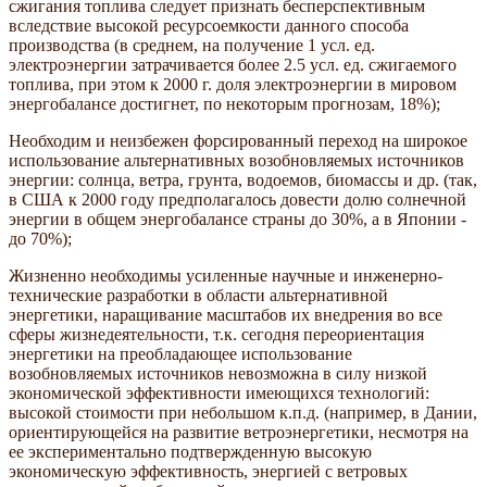
сжигания топлива следует признать бесперспективным
вследствие высокой ресурсоемкости данного способа
производства (в среднем, на получение 1 усл. ед.
электроэнергии затрачивается более 2.5 усл. ед. сжигаемого
топлива, при этом к 2000 г. доля электроэнергии в мировом
энергобалансе достигнет, по некоторым прогнозам, 18%);
Необходим и неизбежен форсированный переход на широкое
использование альтернативных возобновляемых источников
энергии: солнца, ветра, грунта, водоемов, биомассы и др. (так,
в США к 2000 году предполагалось довести долю солнечной
энергии в общем энергобалансе страны до 30%, а в Японии -
до 70%);
Жизненно необходимы усиленные научные и инженерно-
технические разработки в области альтернативной
энергетики, наращивание масштабов их внедрения во все
сферы жизнедеятельности, т.к. сегодня переориентация
энергетики на преобладающее использование
возобновляемых источников невозможна в силу низкой
экономической эффективности имеющихся технологий:
высокой стоимости при небольшом к.п.д. (например, в Дании,
ориентирующейся на развитие ветроэнергетики, несмотря на
ее экспериментально подтвержденную высокую
экономическую эффективность, энергией с ветровых