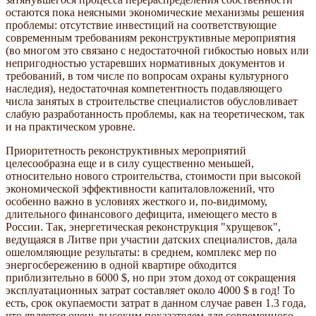
остаются пока неясными экономические механизмы решения
проблемы: отсутствие инвестиций на соответствующие
современным требованиям реконструктивные мероприятия
(во многом это связано с недостаточной гибкостью новых или
непригодностью устаревших нормативных документов и
требований, в том числе по вопросам охраны культурного
наследия), недостаточная компетентность подавляющего
числа занятых в строительстве специалистов обусловливает
слабую разработанность проблемы, как на теоретическом, так
и на практическом уровне.
Приоритетность реконструктивных мероприятий
целесообразна еще и в силу существенно меньшей,
относительно нового строительства, стоимости при высокой
экономической эффективности капиталовложений, что
особенно важно в условиях жесткого и, по-видимому,
длительного финансового дефицита, имеющего место в
России. Так, энергетическая реконструкция "хрущевок",
ведущаяся в Литве при участии датских специалистов, дала
ошеломляющие результаты: в среднем, комплекс мер по
энергосбережению в одной квартире обходится
приблизительно в 6000 $, но при этом доход от сокращения
эксплуатационных затрат составляет около 4000 $ в год! То
есть, срок окупаемости затрат в данном случае равен 1.3 года,
что является очень высоким показателем для современного