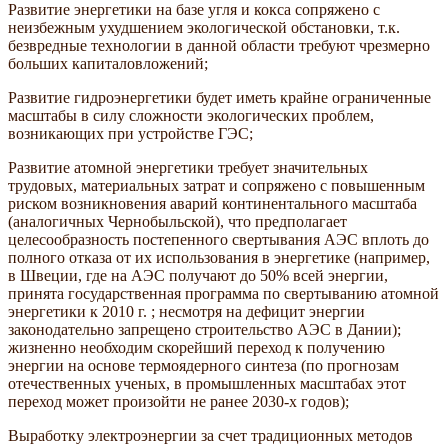
Развитие энергетики на базе угля и кокса сопряжено с
неизбежным ухудшением экологической обстановки, т.к.
безвредные технологии в данной области требуют чрезмерно
больших капиталовложений;
Развитие гидроэнергетики будет иметь крайне ограниченные
масштабы в силу сложности экологических проблем,
возникающих при устройстве ГЭС;
Развитие атомной энергетики требует значительных
трудовых, материальных затрат и сопряжено с повышенным
риском возникновения аварий континентального масштаба
(аналогичных Чернобыльской), что предполагает
целесообразность постепенного свертывания АЭС вплоть до
полного отказа от их использования в энергетике (например,
в Швеции, где на АЭС получают до 50% всей энергии,
принята государственная программа по свертыванию атомной
энергетики к 2010 г. ; несмотря на дефицит энергии
законодательно запрещено строительство АЭС в Дании);
жизненно необходим скорейший переход к получению
энергии на основе термоядерного синтеза (по прогнозам
отечественных ученых, в промышленных масштабах этот
переход может произойти не ранее 2030-х годов);
Выработку электроэнергии за счет традиционных методов