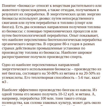
Понятие «биомасса» относят к веществам растительного или
животного происхождения, а также отходам, получаемым в
результате их переработки. В энергетических целях энергию
биомассы используют двояко: путем непосредственного
сжигания или путем переработки в топливо (спирт или
биогаз). Есть два основных направления получения топлива
из биомассы: с помощью термохимических процессов или
путем биотехнологической переработки. Опыт показывает,
что наиболее перспективна биотехнологическая переработка
органического вещества. В середине 80-х годов в разных
странах действовали промышленные установки по
производству топлива из биомассы. Наиболее широкое
распространение получило производство спирта.
Одно из наиболее перспективных направлений
энергетического использования биомассы – производство из
неё биогаза, состоящего на 50-80% из метана и на 20-50% из
углекислоты. Его теплотворная способность – 5-6 тыс. ккал/
м3 .
Наиболее эффективно производство биогаза из навоза. Из
одной тонны его можно получить 10-12 куб. м метана. А,
например, переработка 100 млн. тонн такого отхода
полеводства, как солома злаковых культур, может дать около