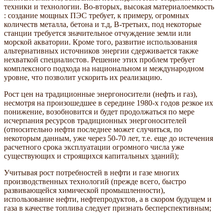
техники и технологии. Во-вторых, высокая материалоемкость
: создание мощных ПЭС требует, к примеру, огромных
количеств металла, бетона и т.д, В-третьих, под некоторые
станции требуется значительное отчуждение земли или
морской акватории. Кроме того, развитие использования
альтернативных источников энергии сдерживается также
нехваткой специалистов. Решение этих проблем требует
комплексного подхода на национальном и международном
уровне, что позволит ускорить их реализацию.
Рост цен на традиционные энергоносители (нефть и газ),
несмотря на произошедшее в середине 1980-х годов резкое их
понижение, возобновится и будет продолжаться по мере
исчерпания ресурсов традиционных энергоносителей
(относительно нефти последнее может случиться, по
некоторым данным, уже через 50-70 лет, т.е. еще до истечения
расчетного срока эксплуатации огромного числа уже
существующих и строящихся капитальных зданий);
Учитывая рост потребностей в нефти и газе многих
производственных технологий (прежде всего, быстро
развивающейся химической промышленности),
использование нефти, нефтепродуктов, а в скором будущем и
газа в качестве топлива следует признать бесперспективным;