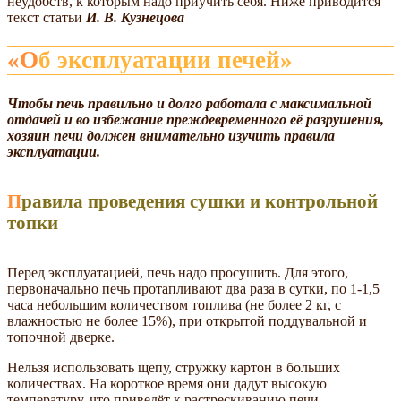
неудобств, к которым надо приучить себя. Ниже приводится
текст статьи
И. В. Кузнецова
«Об эксплуатации печей»
Чтобы печь правильно и долго работала с максимальной
отдачей и во избежание преждевременного её разрушения,
хозяин печи должен внимательно изучить правила
эксплуатации.
Правила проведения сушки и контрольной
топки
Перед эксплуатацией, печь надо просушить. Для этого,
первоначально печь протапливают два раза в сутки, по 1-1,5
часа небольшим количеством топлива (не более 2 кг, с
влажностью не более 15%), при открытой поддувальной и
топочной дверке.
Нельзя использовать щепу, стружку картон в больших
количествах. На короткое время они дадут высокую
температуру, что приведёт к растрескиванию печи.