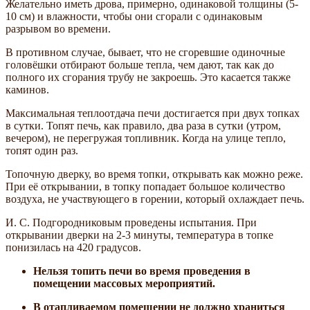
Желательно иметь дрова, примерно, одинаковой толщины (5-
10 см) и влажности, чтобы они сгорали с одинаковым
разрывом во времени.
В противном случае, бывает, что не сгоревшие одиночные
головёшки отбирают больше тепла, чем дают, так как до
полного их сгорания трубу не закроешь. Это касается также
каминов.
Максимальная теплоотдача печи достигается при двух топках
в сутки. Топят печь, как правило, два раза в сутки (утром,
вечером), не перегружая топливник. Когда на улице тепло,
топят один раз.
Топочную дверку, во время топки, открывать как можно реже.
При её открывании, в топку попадает большое количество
воздуха, не участвующего в горении, который охлаждает печь.
И. С. Подгородниковым проведены испытания. При
открывании дверки на 2-3 минуты, температура в топке
понизилась на 420 градусов.
Нельзя топить печи во время проведения в
помещении массовых мероприятий.
В отапливаемом помещении не должно храниться