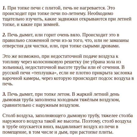
1.
При топке печи с плитой, печь не нагревается. Это
происходит при топке печи по-летнему. Необходимо
тщательно изучить, какие задвижки открываются при летней
топке, и какие при зимней.
2.
Печь дымит, или горит очень вяло. Происходит это в
правильно сложенной печи из-за того, что, или не замазаны
отверстия для чистки, или, при топке сырыми дровами.
Это же возможно, при недостаточной подаче воздуха к
топливу через колосниковую решетку (не убрана зола из
зольника), недостаточной высоте трубы или её сечения. В
русской печи «теплушка», если не плотно прикрыта заслонка
варочной камеры, через которую происходит подсос воздуха в
печь.
3.
Печь дымит, при топке летом. В жаркий летний день
дымовая труба заполнена холодным тяжёлым воздухом,
сравнительно с наружным воздухом.
Столб воздуха, заполняющего дымовую трубу, тяжелее столба
наружного воздуха такой же высоты. Поэтому, столб воздуха
в трубе опускается вниз, выдавливает воздух из печи в
помещение, в том числе и дым, при растопке плиты.