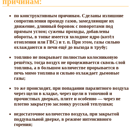
причинам:
по конструктивным причинам. Сделаны излишние
сопротивления проходу газов, замедляющие их
движение, длинный боровок с поворотами под
прямым углом; сужены проходы, добавлены
обороты, в топке имеется холодное ядро (котёл
отопления или ГВС) и т. п. При этом, газы сильно
охлаждаются в печи ещё до выхода в трубу;
топливо не покрывает полностью колосниковую
решётку, тогда воздух не процеживается сквозь слой
топлива, а в большом количестве прорывается в
печь мимо топлива и сильно охлаждает дымовые
газы;
то же происходит, при попадании паразитного воздуха
через щели в кладке, через щели в топочной и
прочистных дверках, плите и особенно — через не
плотно закрытую заслонку русской теплушки;
недостаточное количество воздуха, при закрытой
поддувальной дверке, в режиме интенсивного
горения;