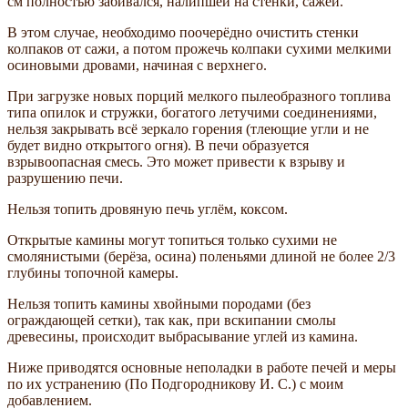
см полностью забивался, налипшей на стенки, сажей.
В этом случае, необходимо поочерёдно очистить стенки
колпаков от сажи, а потом прожечь колпаки сухими мелкими
осиновыми дровами, начиная с верхнего.
При загрузке новых порций мелкого пылеобразного топлива
типа опилок и стружки, богатого летучими соединениями,
нельзя закрывать всё зеркало горения (тлеющие угли и не
будет видно открытого огня). В печи образуется
взрывоопасная смесь. Это может привести к взрыву и
разрушению печи.
Нельзя топить дровяную печь углём, коксом.
Открытые камины могут топиться только сухими не
смолянистыми (берёза, осина) поленьями длиной не более 2/3
глубины топочной камеры.
Нельзя топить камины хвойными породами (без
ограждающей сетки), так как, при вскипании смолы
древесины, происходит выбрасывание углей из камина.
Ниже приводятся основные неполадки в работе печей и меры
по их устранению (По Подгородникову И. С.) с моим
добавлением.