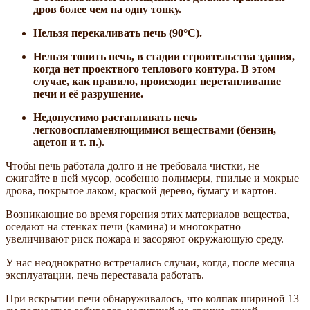
дров более чем на одну топку.
Нельзя перекаливать печь (90°С).
Нельзя топить печь, в стадии строительства здания,
когда нет проектного теплового контура. В этом
случае, как правило, происходит перетапливание
печи и её разрушение.
Недопустимо растапливать печь
легковоспламеняющимися веществами (бензин,
ацетон и т. п.).
Чтобы печь работала долго и не требовала чистки, не
сжигайте в ней мусор, особенно полимеры, гнилые и мокрые
дрова, покрытое лаком, краской дерево, бумагу и картон.
Возникающие во время горения этих материалов вещества,
оседают на стенках печи (камина) и многократно
увеличивают риск пожара и засоряют окружающую среду.
У нас неоднократно встречались случаи, когда, после месяца
эксплуатации, печь переставала работать.
При вскрытии печи обнаруживалось, что колпак шириной 13