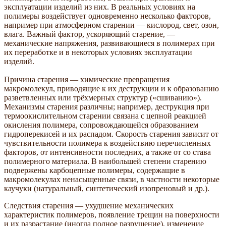
эксплуатации изделий из них. В реальных условиях на
полимеры воздействует одновременно несколько факторов,
например при атмосферном старении — кислород, свет, озон,
влага. Важный фактор, ускоряющий старение, —
механические напряжения, развивающиеся в полимерах при
их переработке и в некоторых условиях эксплуатации
изделий.
Причина старения — химические превращения
макромолекул, приводящие к их деструкции и к образованию
разветвленных или трёхмерных структур («сшиванию»).
Механизмы старения различны; например, деструкция при
термоокислительном старении связана с цепной реакцией
окисления полимера, сопровождающейся образованием
гидроперекисей и их распадом. Скорость старения зависит от
чувствительности полимера к воздействию перечисленных
факторов, от интенсивности последних, а также от со става
полимерного материала. В наибольшей степени старению
подвержены карбоцепные полимеры, содержащие в
макромолекулах ненасыщенные связи, в частности некоторые
каучуки (натуральный, синтетический изопреновый и др.).
Следствия старения — ухудшение механических
характеристик полимеров, появление трещин на поверхности
и их разрастание (иногда полное разрушение), изменение