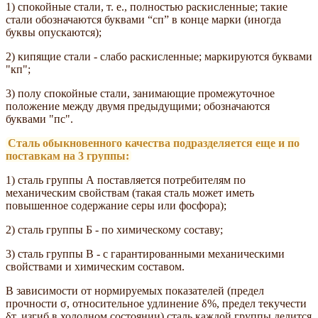
1) спокойные стали, т. е., полностью раскисленные; такие
стали обозначаются буквами “сп” в конце марки (иногда
буквы опускаются);
2) кипящие стали - слабо раскисленные; маркируются буквами
"кп";
3) полу спокойные стали, занимающие промежуточное
положение между двумя предыдущими; обозначаются
буквами "пс".
Сталь обыкновенного качества подразделяется еще и по
поставкам на 3 группы:
1) сталь группы А поставляется потребителям по
механическим свойствам (такая сталь может иметь
повышенное содержание серы или фосфора);
2) сталь группы Б - по химическому составу;
3) сталь группы В - с гарантированными механическими
свойствами и химическим составом.
В зависимости от нормируемых показателей (предел
прочности σ, относительное удлинение δ%, предел текучести
δт, изгиб в холодном состоянии) сталь каждой группы делится