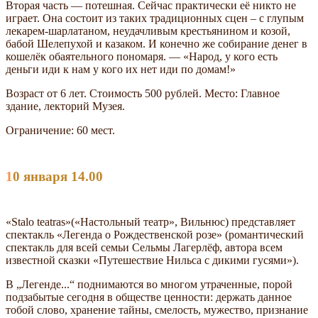
Вторая часть — потешная. Сейчас практически её никто не
играет. Она состоит из таких традиционных сцен – с глупым
лекарем-шарлатаном, неудачливым крестьянином и козой,
бабой Шелепухой и казаком. И конечно же собирание денег в
кошелёк обаятельного пономаря. — «Народ, у кого есть
деньги иди к нам у кого их нет иди по домам!»
Возраст от 6 лет. Стоимость 500 рублей. Место: Главное
здание, лекторий Музея.
Ограничение: 60 мест.
10 января 14.00
«Stalo teatras»(«Настольный театр», Вильнюс) представляет
спектакль «Легенда о Рождественской розе» (романтический
спектакль для всей семьи Сельмы Лагерлёф, автора всем
известной сказки «Путешествие Нильса с дикими гусями»).
В „Легенде...“ поднимаются во многом утраченные, порой
подзабытые сегодня в обществе ценности: держать данное
тобой слово, хранение тайны, смелость, мужество, признание