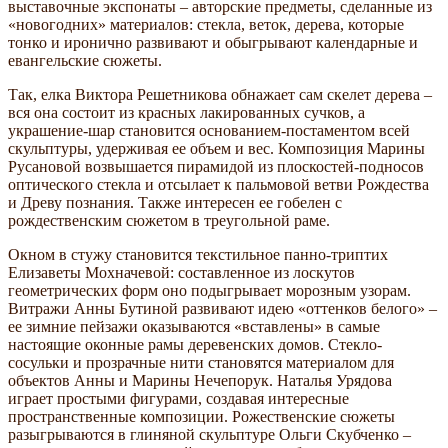
выставочные экспонаты – авторские предметы, сделанные из
«новогодних» материалов: стекла, веток, дерева, которые
тонко и иронично развивают и обыгрывают календарные и
евангельские сюжеты.
Так, елка Виктора Решетникова обнажает сам скелет дерева –
вся она состоит из красных лакированных сучков, а
украшение-шар становится основанием-постаментом всей
скульптуры, удерживая ее объем и вес. Композиция Марины
Русановой возвышается пирамидой из плоскостей-подносов
оптического стекла и отсылает к пальмовой ветви Рождества
и Древу познания. Также интересен ее гобелен с
рождественским сюжетом в треугольной раме.
Окном в стужу становится текстильное панно-триптих
Елизаветы Мохначевой: составленное из лоскутов
геометрических форм оно подыгрывает морозным узорам.
Витражи Анны Бутиной развивают идею «оттенков белого» –
ее зимние пейзажи оказываются «вставлены» в самые
настоящие оконные рамы деревенских домов. Стекло-
сосульки и прозрачные нити становятся материалом для
объектов Анны и Марины Нечепорук. Наталья Урядова
играет простыми фигурами, создавая интересные
пространственные композиции. Рожественские сюжеты
разыгрываются в глиняной скульптуре Ольги Скубченко –