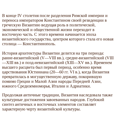
В конце IV столетия после разделения Римской империи и
переноса императором Константином своей резиденции в
греческую Византию ведущая роль в политической,
экономической и общественной жизни переходит в
восточную часть. С этого времени начинается эпоха
византийского государства, центром которого стала его новая
столица — Константинополь.
История архитектуры Византии делится на три периода:
ранне-византийский (V—VIII вв.), средне-византийский (VIII
—XIII вв.) и позд-невизантийский (XIII—XV вв.). Временем
высшего расцвета был первый период, особенно время
царствования Юстиниана (20—60 гг. VI в.), когда Византия
превратилась в могущественную державу, покорившую
помимо Греции и Малой Азии народы Передней Азии,
южного Средиземноморья, Италии и Адриатики.
Продолжая античные традиции, Византия наследовала также
культурные достижения завоеванных народов. Глубокий
синтез античных и восточных элементов составляет
характерную черту византийской культуры.