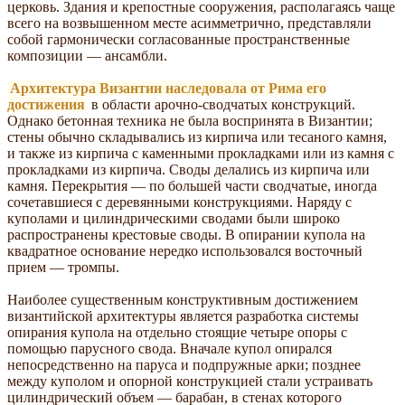
церковь. Здания и крепостные сооружения, располагаясь чаще
всего на возвышенном месте асимметрично, представляли
собой гармонически согласованные пространственные
композиции — ансамбли.
Архитектура Византии наследовала от Рима его
достижения
в области арочно-сводчатых конструкций.
Однако бетонная техника не была воспринята в Византии;
стены обычно складывались из кирпича или тесаного камня,
и также из кирпича с каменными прокладками или из камня с
прокладками из кирпича. Своды делались из кирпича или
камня. Перекрытия — по большей части сводчатые, иногда
сочетавшиеся с деревянными конструкциями. Наряду с
куполами и цилиндрическими сводами были широко
распространены крестовые своды. В опирании купола на
квадратное основание нередко использовался восточный
прием — тромпы.
Наиболее существенным конструктивным достижением
византийской архитектуры является разработка системы
опирания купола на отдельно стоящие четыре опоры с
помощью парусного свода. Вначале купол опирался
непосредственно на паруса и подпружные арки; позднее
между куполом и опорной конструкцией стали устраивать
цилиндрический объем — барабан, в стенах которого