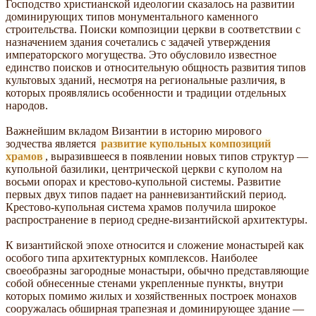
Господство христианской идеологии сказалось на развитии
доминирующих типов монументального каменного
строительства. Поиски композиции церкви в соответствии с
назначением здания сочетались с задачей утверждения
императорского могущества. Это обусловило известное
единство поисков и относительную общность развития типов
культовых зданий, несмотря на региональные различия, в
которых проявлялись особенности и традиции отдельных
народов.
Важнейшим вкладом Византии в историю мирового
зодчества является
развитие купольных композиций
храмов
, выразившееся в появлении новых типов структур —
купольной базилики, центрической церкви с куполом на
восьми опорах и крестово-купольной системы. Развитие
первых двух типов падает на ранневизантийский период.
Крестово-купольная система храмов получила широкое
распространение в период средне-византийской архитектуры.
К византийской эпохе относится и сложение монастырей как
особого типа архитектурных комплексов. Наиболее
своеобразны загородные монастыри, обычно представляющие
собой обнесенные стенами укрепленные пункты, внутри
которых помимо жилых и хозяйственных построек монахов
сооружалась обширная трапезная и доминирующее здание —