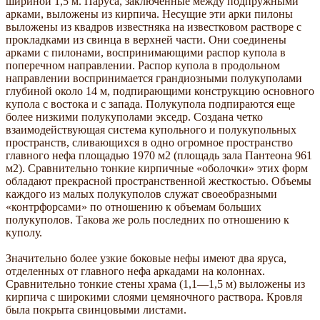
шириной 1,5 м. Паруса, заключенные между подпружными
арками, выложены из кирпича. Несущие эти арки пилоны
выложены из квадров известняка на известковом растворе с
прокладками из свинца в верхней части. Они соединены
арками с пилонами, воспринимающими распор купола в
поперечном направлении. Распор купола в продольном
направлении воспринимается грандиозными полукуполами
глубиной около 14 м, подпирающими конструкцию основного
купола с востока и с запада. Полукупола подпираются еще
более низкими полукуполами экседр. Создана четко
взаимодействующая система купольного и полукупольных
пространств, сливающихся в одно огромное пространство
главного нефа площадью 1970 м2 (площадь зала Пантеона 961
м2). Сравнительно тонкие кирпичные «оболочки» этих форм
обладают прекрасной пространственной жесткостью. Объемы
каждого из малых полукуполов служат своеобразными
«контрфорсами» по отношению к объемам больших
полукуполов. Такова же роль последних по отношению к
куполу.
Значительно более узкие боковые нефы имеют два яруса,
отделенных от главного нефа аркадами на колоннах.
Сравнительно тонкие стены храма (1,1—1,5 м) выложены из
кирпича с широкими слоями цемяночного раствора. Кровля
была покрыта свинцовыми листами.