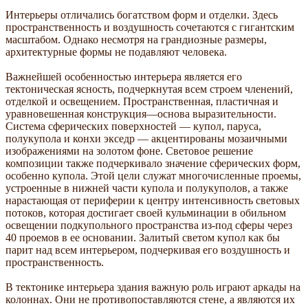
Интерьеры отличались богатством форм и отделки. Здесь
пространственность и воздушность сочетаются с гигантским
масштабом. Однако несмотря на грандиозные размеры,
архитектурные формы не подавляют человека.
Важнейшей особенностью интерьера является его
тектоническая ясность, подчеркнутая всем строем членений,
отделкой и освещением. Пространственная, пластичная и
уравновешенная конструкция—основа выразительности.
Система сферических поверхностей — купол, паруса,
полукупола и конхи экседр — акцентированы мозаичными
изображениями на золотом фоне. Световое решение
композиции также подчеркивало значение сферических форм,
особенно купола. Этой цели служат многочисленные проемы,
устроенные в нижней части купола и полукуполов, а также
нарастающая от периферии к центру интенсивность световых
потоков, которая достигает своей кульминации в обильном
освещении подкупольного пространства из-под сферы через
40 проемов в ее основании. Залитый светом купол как бы
парит над всем интерьером, подчеркивая его воздушность и
пространственность.
В тектонике интерьера здания важную роль играют аркады на
колоннах. Они не противопоставляются стене, а являются их