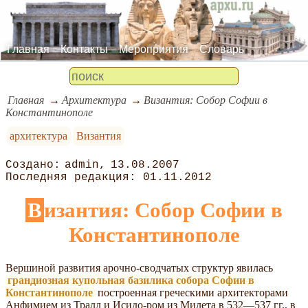
Главная
Контакты
Мероприятия
Словарь
Главная
Архитектура
Византия: Собор Софии в
Константинополе
архитектура
Византия
admin
13.08.2007
01.11.2012
Византия: Собор Софии в
Константинополе
Вершиной развития арочно-сводчатых структур явилась
грандиозная купольная базилика собора Софии в
Константинополе
построенная греческими архитекторами
Анфимием из Тралл и Исидо-ром из Милета в 532—537 гг., в