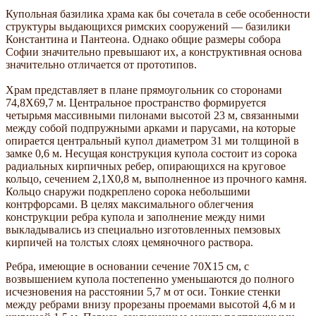
Купольная базилика храма как бы сочетала в себе особенности
структуры выдающихся римских сооружений — базилики
Константина и Пантеона. Однако общие размеры собора
Софии значительно превышают их, а конструктивная основа
значительно отличается от прототипов.
Храм представляет в плане прямоугольник со сторонами
74,8Х69,7 м. Центральное пространство формируется
четырьмя массивными пилонами высотой 23 м, связанными
между собой подпружными арками и парусами, на которые
опирается центральный купол диаметром 31 ми толщиной в
замке 0,6 м. Несущая конструкция купола состоит из сорока
радиальных кирпичных ребер, опирающихся на круговое
кольцо, сечением 2,1Х0,8 м, выполненное из прочного камня.
Кольцо снаружи подкреплено сорока небольшими
контрфорсами. В целях максимального облегчения
конструкции ребра купола и заполнение между ними
выкладывались из специально изготовленных пемзовых
кирпичей на толстых слоях цемяночного раствора.
Ребра, имеющие в основании сечение 70Х15 см, с
возвышением купола постепенно уменьшаются до полного
исчезновения на расстоянии 5,7 м от оси. Тонкие стенки
между ребрами внизу прорезаны проемами высотой 4,6 м и