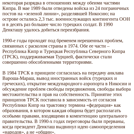
некоторая разрядка в отношениях между обеими частями
Кипра. В мае 1989 были отведены войска из 24 пограничных
постов на «зеленой линии», разделявшей Никосию; на
острове остались 2,3 тыс. военнослужащих контингента ООН
и в десять раз большее число турецких солдат. В 1990
Денкташу удалось добиться переизбрания.
1990-е годы проходят под бременем нерешенных проблем,
связанных с расколом страны в 1974. Обе ее части –
Республика Кипр и Турецкая Республика Северного Кипра
(ТРСК), поддерживаемая Турцией, фактически стали
совершенно обособленными территориями.
В 1984 ТРСК в принципе согласилась на передачу анклава
Вароша-Мараш, вывод иностранных войск (турецких и
греческих), открытие международного аэропорта в Никосии и
обсуждение проблем свободы передвижения, свободы выбора
местожительства и прав на собственность. Принятие этих
принципов ТРСК поставила в зависимость от согласия
Республики Кипр на трактовку термина «федерация» как
образования, в котором каждая община будет располагать
особыми правами, входящими в компетенцию центрального
правительства. В 1990-х годах переговоры были прерваны,
когда президент Денкташ выдвинул идею самоопределения
«народов», а не «общин».