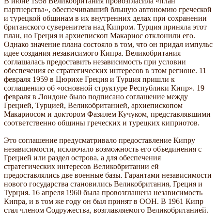
В июне 1958 Великобритания провозгласила «план
партнерства», обеспечивавший бльшую автономию греческой
и турецкой общинам в их внутренних делах при сохранении
британского суверенитета над Кипром. Турция приняла этот
план, но Греция и архиепископ Макариос отклонили его.
Однако значение плана состояло в том, что он придал импульс
идее создания независимого Кипра. Великобритания
соглашалась предоставить независимость при условии
обеспечения ее стратегических интересов в этом регионе. 11
февраля 1959 в Цюрихе Греция и Турция пришли к
соглашению об «основной структуре Республики Кипр». 19
февраля в Лондоне было подписано соглашение между
Грецией, Турцией, Великобританией, архиепископом
Макариосом и доктором Фазилем Кучуком, представлявшими
соответственно общины греческих и турецких киприотов.
Это соглашение предусматривало предоставление Кипру
независимости, исключало возможность его объединения с
Грецией или раздел острова, а для обеспечения
стратегических интересов Великобритании ей
предоставлялись две военные базы. Гарантами независимости
нового государства становились Великобритания, Греция и
Турция. 16 апреля 1960 была провозглашена независимость
Кипра, и в том же году он был принят в ООН. В 1961 Кипр
стал членом Содружества, возглавляемого Великобританией.