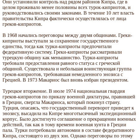
Они установили контроль над рядом районов Кипра, где в
целом проживало менее половины всех турок-киприотов, и
руководствовались своими законами. В течение 10 лет власть
правительства Кипра фактически осуществлялась от лица
греков-киприотов.
В 1968 начались переговоры между двумя общинами. Греки-
киприоты выступали за сохранение государственного
единства, тогда как турки-киприоты предпочитали
федеративную систему. Греки-киприоты рассматривали
турецкую общину как меньшинство. Турки-киприоты
требовали предоставления равного статуса с греческой
общиной. Существовала и небольшая воинствующая группа
греков-киприотов, требовавшая немедленного энозиса с
Грецией. В 1973 Макариос был вновь избран президентом.
Турецкое вторжение. В июле 1974 национальная гвардия
греков-киприотов по приказу военной диктатуры, правившей
в Греции, свергла Макариоса, который покинул страну.
Турция, опасаясь, что государственный переворот приведет к
энозису, высадила на Кипре многотысячный экспедиционный
корпус. Было достигнуто соглашение о прекращении военных
действий, так как в тому времени военная хунта в Греции
пала. Турки потребовали автономии в составе федеративного
Кипра, состоящего из двух зон. Однако переговоры по этому