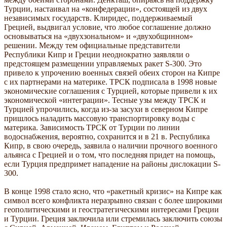
Турции, настаивал на «конфедерации», состоящей из двух
независимых государств. Клиридес, поддерживаемый
Грецией, выдвигал условие, что любое соглашение должно
основываться на «двухзональном» и «двухобщинном»
решении. Между тем официальные представители
Республики Кипр и Греции неоднократно заявляли о
предстоящем размещении управляемых ракет S-300. Это
привело к упрочению военных связей обеих сторон на Кипре
с их партнерами на материке. ТРСК подписала в 1998 новые
экономические соглашения с Турцией, которые привели к их
экономической «интеграции». Тесные узы между ТРСК и
Турцией упрочились, когда из-за засухи в северном Кипре
пришлось наладить массовую транспортировку воды с
материка. Зависимость ТРСК от Турции по линии
водоснабжения, вероятно, сохранится и в 21 в. Республика
Кипр, в свою очередь, заявила о наличии прочного военного
альянса с Грецией и о том, что последняя придет на помощь,
если Турция предпримет нападение на районы дислокации S-
300.
В конце 1998 стало ясно, что «ракетный кризис» на Кипре как
символ всего конфликта неразрывно связан с более широкими
геополитическими и геостратегическими интересами Греции
и Турции. Греция заключила или стремилась заключить союзы