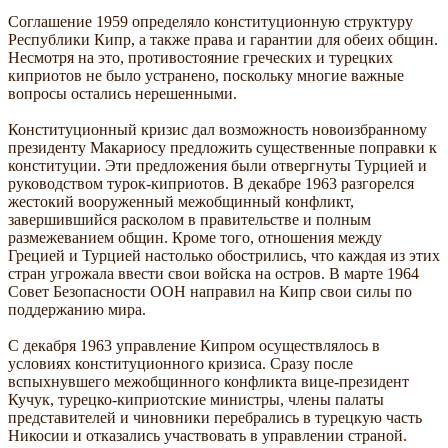
Соглашение 1959 определяло конституционную структуру
Республики Кипр, а также права и гарантии для обеих общин.
Несмотря на это, противостояние греческих и турецких
киприотов не было устранено, поскольку многие важные
вопросы остались нерешенными.
Конституционный кризис дал возможность новоизбранному
президенту Макариосу предложить существенные поправки к
конституции. Эти предложения были отвергнуты Турцией и
руководством турок-киприотов. В декабре 1963 разгорелся
жестокий вооруженный межобщинный конфликт,
завершившийся расколом в правительстве и полным
размежеванием общин. Кроме того, отношения между
Грецией и Турцией настолько обострились, что каждая из этих
стран угрожала ввести свои войска на остров. В марте 1964
Совет Безопасности ООН направил на Кипр свои силы по
поддержанию мира.
С декабря 1963 управление Кипром осуществлялось в
условиях конституционного кризиса. Сразу после
вспыхнувшего межобщинного конфликта вице-президент
Кучук, турецко-киприотские министры, члены палаты
представителей и чиновники перебрались в турецкую часть
Никосии и отказались участвовать в управлении страной.