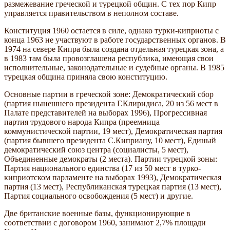
размежевание греческой и турецкой общин. С тех пор Кипр
управляется правительством в неполном составе.
Конституция 1960 остается в силе, однако турки-киприоты с
конца 1963 не участвуют в работе государственных органов. В
1974 на севере Кипра была создана отдельная турецкая зона, а
в 1983 там была провозглашена республика, имеющая свои
исполнительные, законодательные и судебные органы. В 1985
турецкая община приняла свою конституцию.
Основные партии в греческой зоне: Демократический сбор
(партия нынешнего президента Г.Клиридиса, 20 из 56 мест в
Палате представителей на выборах 1996), Прогрессивная
партия трудового народа Кипра (преемница
коммунистической партии, 19 мест), Демократическая партия
(партия бывшего президента С.Киприану, 10 мест), Единый
демократический союз центра (социалисты, 5 мест),
Объединенные демократы (2 места). Партии турецкой зоны:
Партия национального единства (17 из 50 мест в турко-
киприотском парламенте на выборах 1993), Демократическая
партия (13 мест), Республиканская турецкая партия (13 мест),
Партия социального освобождения (5 мест) и другие.
Две британские военные базы, функционирующие в
соответствии с договором 1960, занимают 2,7% площади