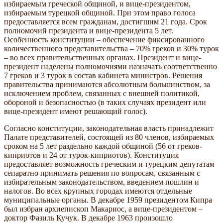
избираемым греческой общиной, и вице-президентом,
избираемым турецкой общиной. При этом право голоса
предоставляется всем гражданам, достигшим 21 года. Срок
полномочий президента и вице-президента 5 лет.
Особенность конституции – обеспечение фиксированного
количественного представительства – 70% греков и 30% турок
– во всех правительственных органах. Президент и вице-
президент наделены полномочиями назначать соответственно
7 греков и 3 турок в состав кабинета министров. Решения
правительства принимаются абсолютным большинством, за
исключением проблем, связанных с внешней политикой,
обороной и безопасностью (в таких случаях президент или
вице-президент имеют решающий голос).
Согласно конституции, законодательная власть принадлежит
Палате представителей, состоящей из 80 членов, избираемых
сроком на 5 лет раздельно каждой общиной (56 от греков-
киприотов и 24 от турок-киприотов). Конституция
предоставляет возможность греческим и турецким депутатам
сепаратно принимать решения по вопросам, связанным с
избирательным законодательством, введением пошлин и
налогов. Во всех крупных городах имеются отдельные
муниципальные органы. В декабре 1959 президентом Кипра
был избран архиепископ Макариос, а вице-президентом –
доктор Фазиль Кучук. В декабре 1963 произошло