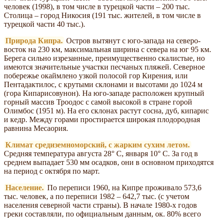
человек (1998), в том числе в турецкой части – 200 тыс.
Столица – город Никосия (191 тыс. жителей, в том числе в
турецкой части 40 тыс.).
Природа Кипра.
Остров вытянут с юго-запада на северо-
восток на 230 км, максимальная ширина с севера на юг 95 км.
Берега сильно изрезанные, преимущественно скалистые, но
имеются значительные участки песчаных пляжей. Северное
побережье окаймлено узкой полосой гор Кирения, или
Пентадактилос, с крутыми склонами и высотами до 1024 м
(гора Кипарисовунон). На юго-западе расположен крупный
горный массив Троодос с самой высокой в стране горой
Олимбос (1951 м). На его склонах растут сосна, дуб, кипарис
и кедр. Между горами простирается широкая плодородная
равнина Месаория.
Климат средиземноморский, с жарким сухим летом.
Средняя температура августа 28° С, января 10° С. За год в
среднем выпадает 530 мм осадков, они в основном приходятся
на период с октября по март.
Население.
По переписи 1960, на Кипре проживало 573,6
тыс. человек, а по переписи 1982 – 642,7 тыс. (с учетом
населения северной части страны). В начале 1980-х годов
греки составляли, по официальным данным, ок. 80% всего