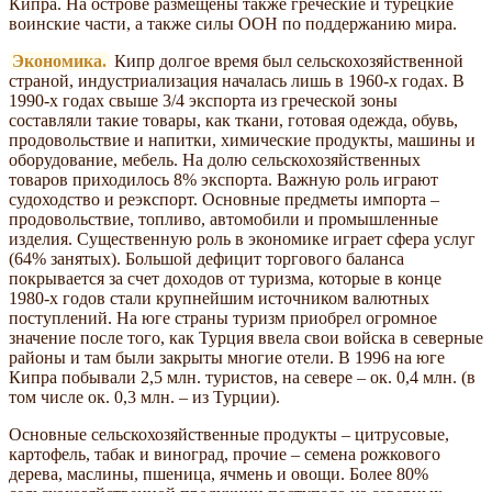
Кипра. На острове размещены также греческие и турецкие
воинские части, а также силы ООН по поддержанию мира.
Экономика.
Кипр долгое время был сельскохозяйственной
страной, индустриализация началась лишь в 1960-х годах. В
1990-х годах свыше 3/4 экспорта из греческой зоны
составляли такие товары, как ткани, готовая одежда, обувь,
продовольствие и напитки, химические продукты, машины и
оборудование, мебель. На долю сельскохозяйственных
товаров приходилось 8% экспорта. Важную роль играют
судоходство и реэкспорт. Основные предметы импорта –
продовольствие, топливо, автомобили и промышленные
изделия. Существенную роль в экономике играет сфера услуг
(64% занятых). Большой дефицит торгового баланса
покрывается за счет доходов от туризма, которые в конце
1980-х годов стали крупнейшим источником валютных
поступлений. На юге страны туризм приобрел огромное
значение после того, как Турция ввела свои войска в северные
районы и там были закрыты многие отели. В 1996 на юге
Кипра побывали 2,5 млн. туристов, на севере – ок. 0,4 млн. (в
том числе ок. 0,3 млн. – из Турции).
Основные сельскохозяйственные продукты – цитрусовые,
картофель, табак и виноград, прочие – семена рожкового
дерева, маслины, пшеница, ячмень и овощи. Более 80%