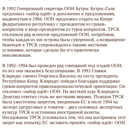
В 1992 Генеральный секретарь ООН Бутрос Бутрос-Гали
предложил «набор идей» в дополнение к предложениям,
выдвинутым в 1984. ООН предложил создать на Кипре
федеративную республику с президентом из греков-
киприотов и вице-президентом из турок-киприотов. ТРСК
отклонила ряд аспектов предложений ООН, потребовав,
чтобы каждая из зон острова была суверенной, а возвращение
беженцев в ТРСК сопровождалось такими жесткими
условиями, которые сделали бы его практически
невозможным.
В 1992–1994 был проведен ряд совещаний под эгидой ООН,
но все они оказались безуспешными. В 1993 Главкос
Клиридес сменил Георгиоса Василиу на посту президента
Республики Кипр. Клиридес победил благодаря поддержке
греков-киприотов правонационалистической ориентации. Он
отклонил «набор идей» ООН. На жесткий курс Клиридеса
Денкташ ответил столь же жесткими мерами. Позиция ТРСК
была ужесточена запретом, введенным ЕС в июле 1994 на
экспорт цитрусовых и томатов – двух основных экспортных
культур ТРСК и источника иностранной валюты.
Негодование ТРСК усиливалось тем, что она восприняла этот
запрет как попытку ЕС заставить принять «набор идей» ООН.