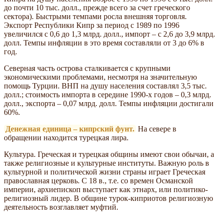
до почти 10 тыс. долл., прежде всего за счет греческого
сектора). Быстрыми темпами росла внешняя торговля.
Экспорт Республики Кипр за период с 1989 по 1996
увеличился с 0,6 до 1,3 млрд. долл., импорт – с 2,6 до 3,9 млрд.
долл. Темпы инфляции в это время составляли от 3 до 6% в
год.
Северная часть острова сталкивается с крупными
экономическими проблемами, несмотря на значительную
помощь Турции. ВНП на душу населения составлял 3,5 тыс.
долл.; стоимость импорта в середине 1990-х годов – 0,3 млрд.
долл., экспорта – 0,07 млрд. долл. Темпы инфляции достигали
60%.
Денежная единица – кипрский фунт.
На севере в
обращении находится турецкая лира.
Культура. Греческая и турецкая общины имеют свои обычаи, а
также религиозные и культурные институты. Важную роль в
культурной и политической жизни страны играет Греческая
православная церковь. С 18 в., т.е. со времен Османской
империи, архиепископ выступает как этнарх, или политико-
религиозный лидер. В общине турок-киприотов религиозную
деятельность возглавляет муфтий.