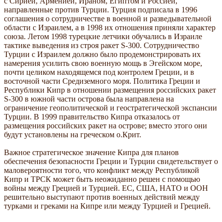
с Сирией, Арменией, Ираном, Египтом и Россией,
направленные против Турции. Турция подписала в 1996
соглашения о сотрудничестве в военной и разведывательной
области с Израилем, а в 1998 их отношения приняли характер
союза. Летом 1998 турецкие летчики обучались в Израиле
тактике выведения из строя ракет S-300. Сотрудничество
Турции с Израилем должно было продемонстрировать их
намерения усилить свою военную мощь в Эгейском море,
почти целиком находящемся под контролем Греции, и в
восточной части Средиземного моря. Политика Греции и
Республики Кипр в отношении размещения российских ракет
S-300 в южной части острова была направлена на
ограничение геополитической и геостратегической экспансии
Турции. В 1999 правительство Кипра отказалось от
размещения российских ракет на острове; вместо этого они
будут установлены на греческом о.Крит.
Важное стратегическое значение Кипра для планов
обеспечения безопасности Греции и Турции свидетельствует о
маловероятности того, что конфликт между Республикой
Кипр и ТРСК может быть неожиданно решен с помощью
войны между Грецией и Турцией. ЕС, США, НАТО и ООН
решительно выступают против военных действий между
турками и греками на Кипре или между Турцией и Грецией.