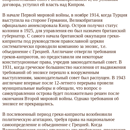
договора, уступил ей власть над Кипром.
В начале Первой мировой войны, в ноябре 1914, когда Турция
выступила на стороне Германии, Великобритания
официально аннексировала Кипр. Остров получил статус
колонии в 1925, для управления ею был назначен британский
губернатор. С самого начала британской оккупации греки-
киприоты под руководством православной церкви
систематически проводили компанию за энозис, т.е.
объединение с Грецией. Англичане отвергли требования
греков-киприотов, но предоставили им некоторые
конституционные права, учредив законодательный совет. В
1931, когда греческое большинство населения от выдвижения
требований об энозисе перешло к вооруженным
выступлениям, законодательный совет был распущен. В 1943
англичане впервые после 12-летнего перерыва провели
муниципальные выборы и обещали, что вопрос о
самоуправлении острова будет положительно решен после
окончания Второй мировой войны. Однако требования об
энозисе не прекращались.
В послевоенный период греки-киприоты возобновили
политическую агитацию, требуя права на национальное
самоопределение и объединение с Грецией. Когда
Великобритания снова отклонила это требование, предложив