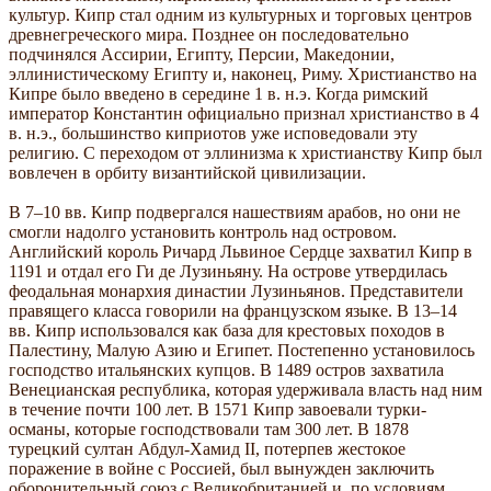
культур. Кипр стал одним из культурных и торговых центров
древнегреческого мира. Позднее он последовательно
подчинялся Ассирии, Египту, Персии, Македонии,
эллинистическому Египту и, наконец, Риму. Христианство на
Кипре было введено в середине 1 в. н.э. Когда римский
император Константин официально признал христианство в 4
в. н.э., большинство киприотов уже исповедовали эту
религию. С переходом от эллинизма к христианству Кипр был
вовлечен в орбиту византийской цивилизации.
В 7–10 вв. Кипр подвергался нашествиям арабов, но они не
смогли надолго установить контроль над островом.
Английский король Ричард Львиное Сердце захватил Кипр в
1191 и отдал его Ги де Лузиньяну. На острове утвердилась
феодальная монархия династии Лузиньянов. Представители
правящего класса говорили на французском языке. В 13–14
вв. Кипр использовался как база для крестовых походов в
Палестину, Малую Азию и Египет. Постепенно установилось
господство итальянских купцов. В 1489 остров захватила
Венецианская республика, которая удерживала власть над ним
в течение почти 100 лет. В 1571 Кипр завоевали турки-
османы, которые господствовали там 300 лет. В 1878
турецкий султан Абдул-Хамид II, потерпев жестокое
поражение в войне с Россией, был вынужден заключить
оборонительный союз с Великобританией и, по условиям