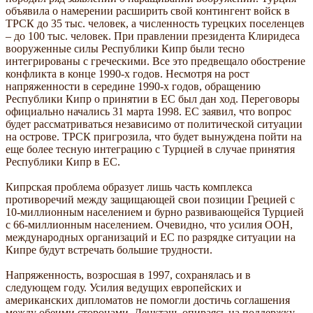
объявила о намерении расширить свой контингент войск в
ТРСК до 35 тыс. человек, а численность турецких поселенцев
– до 100 тыс. человек. При правлении президента Клиридеса
вооруженные силы Республики Кипр были тесно
интегрированы с греческими. Все это предвещало обострение
конфликта в конце 1990-х годов. Несмотря на рост
напряженности в середине 1990-х годов, обращению
Республики Кипр о принятии в ЕС был дан ход. Переговоры
официально начались 31 марта 1998. ЕС заявил, что вопрос
будет рассматриваться независимо от политической ситуации
на острове. ТРСК пригрозила, что будет вынуждена пойти на
еще более тесную интеграцию с Турцией в случае принятия
Республики Кипр в ЕС.
Кипрская проблема образует лишь часть комплекса
противоречий между защищающей свои позиции Грецией с
10-миллионным населением и бурно развивающейся Турцией
с 66-миллионным населением. Очевидно, что усилия ООН,
международных организаций и ЕС по разрядке ситуации на
Кипре будут встречать большие трудности.
Напряженность, возросшая в 1997, сохранялась и в
следующем году. Усилия ведущих европейских и
американских дипломатов не помогли достичь соглашения
между обеими сторонами. Денкташ, опираясь на поддержку