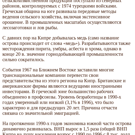
сельскохозяйственной продукции поступало из северных
районов, контролируемых с 1974 турецкими войсками.
Греческая община на юге развивала передовые методы
ведения сельского хозяйства, включая экстенсивное
орошение. В промышленных масштабах осуществляются
лесозаготовки и лов рыбы.
С давних пор на Кипре добывалась медь (само название
острова происходит от слова «медь»). Разрабатываются также
месторождения пирита, умбры, асбеста и хрома, однако в
конце 20 в. значение горнодобывающей промышленности
сильно сократилось.
События 1967 на Ближнем Востоке заставили многие
транснациональные компании перевести свои
представительства из этого региона на Кипр. Британские и
американские фирмы являются ведущими иностранными
инвесторами. В греческой зоне большинство рабочих
объединено в профсоюзы. Уровень безработицы в 1990-х
годах умеренный или низкий (3,1% в 1996), что было
характерно и для предыдущих 20 лет. Причина отчасти
связана со значительной эмиграцией.
На протяжении 1990-х годов экономика южной части острова
динамично развивалась. ВНП вырос в 1,5 раза (общий ВНП
Кипра на душу населения возрос с 1990 по 1996 с 8 тыс. долл.