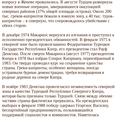
вопросу в Женеве провалились. В августе Турция развернула
новые военные операции, завершившиеся оккупацией
северных районов (37% общей площади острова). Около 200
тыс. греков-киприотов бежали в южную зону, а 40 тыс. турок-
киприотов – в северную, что сопровождалось убийствами с
обеих сторон.
В декабре 1974 Макариос вернулся из изгнания и приступил к
исполнению президентских обязанностей. В феврале 1975 в
северной зоне было провозглашено Федеративное Турецкое
Государство Республики Кипр, его президентом стал Рауф
Денкташ. После смерти Макариоса (август 1977) президентом
Кипра в 1978 был избран Спирос Киприану, переизбранный в
1983. Он твердо проводил курс на сохранение единства
страны. Греки-киприоты, особенно женщины, иногда
устраивали бурные демонстрации, требуя возвращения в
родные деревни на севере Кипра.
В ноябре 1983 Денкташ провозгласил независимость северной
зоны в качестве Турецкой Республики Северного Кипра,
которая была признана только Турцией. Связи между обеими
частями страны фактически прервались. На президентских
выборах в феврале 1988 победу одержал Георгиос Василиу,
беспартийный предприниматель, пользовавшийся
поддержкой социалистов и коммунистов. Наметилась