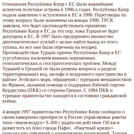
Отношения Республики Кипр с ЕС были важнейшим
аспектом политики острова в 1990-х годах. Республика Кипр
подала заявление о вступлении в ЕС в 1990. Переговоры по
этому вопросу были назначены на январь 1998. ТРСК
заявляла, что будет противодействовать принятию
Республики Кипр в ЕС до тех пор, пока Турция не будет
допущена в ЕС. В 1997 было предпринято множество
дипломатических усилий с целью найти выход из этого
тупика, но все они были обречены на неудачу.
Противодействие Турции приему Республики Кипр в ЕС
усугублялось наличием важных нерешенных
геополитических и геостратегических проблем. Между
Турцией и Грецией не были решены вопросы о разделе
территориальных вод, шельфа и воздушного пространства в
районе Эгейского моря, обращения с турецким меньшинством
во Фракии, оказания помощи и поддержки Рабочей партии
Курдистана (ПКК) со стороны Греции. С 1984 ПКК и
турецкое правительство находятся в состоянии гражданской
войны.
4 января 1997 правительство Республики Кипр сообщило о
своем намерении приобрести в России управляемые ракеты
типа «земля-воздух» S-300 с радиусом действия 150 км и
разместить их близ города Пафос. «Ракетный кризис»
породил ряд заявлений о наращивании вооружений. Турция