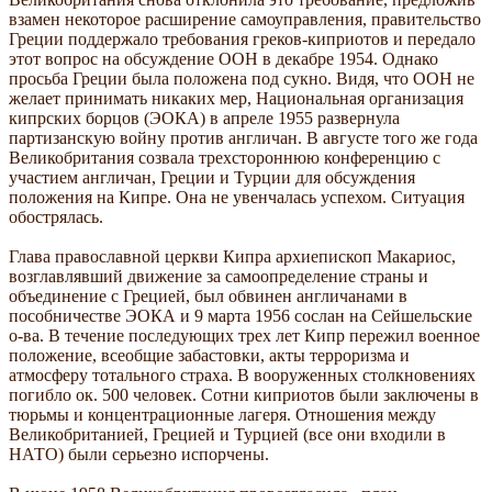
взамен некоторое расширение самоуправления, правительство
Греции поддержало требования греков-киприотов и передало
этот вопрос на обсуждение ООН в декабре 1954. Однако
просьба Греции была положена под сукно. Видя, что ООН не
желает принимать никаких мер, Национальная организация
кипрских борцов (ЭОКА) в апреле 1955 развернула
партизанскую войну против англичан. В августе того же года
Великобритания созвала трехстороннюю конференцию с
участием англичан, Греции и Турции для обсуждения
положения на Кипре. Она не увенчалась успехом. Ситуация
обострялась.
Глава православной церкви Кипра архиепископ Макариос,
возглавлявший движение за самоопределение страны и
объединение с Грецией, был обвинен англичанами в
пособничестве ЭОКА и 9 марта 1956 сослан на Сейшельские
о-ва. В течение последующих трех лет Кипр пережил военное
положение, всеобщие забастовки, акты терроризма и
атмосферу тотального страха. В вооруженных столкновениях
погибло ок. 500 человек. Сотни киприотов были заключены в
тюрьмы и концентрационные лагеря. Отношения между
Великобританией, Грецией и Турцией (все они входили в
НАТО) были серьезно испорчены.