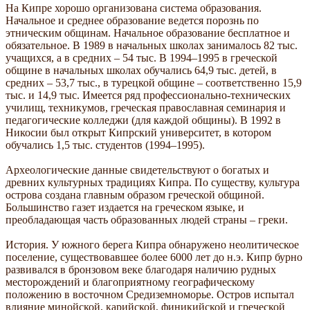
На Кипре хорошо организована система образования.
Начальное и среднее образование ведется порознь по
этническим общинам. Начальное образование бесплатное и
обязательное. В 1989 в начальных школах занималось 82 тыс.
учащихся, а в средних – 54 тыс. В 1994–1995 в греческой
общине в начальных школах обучались 64,9 тыс. детей, в
средних – 53,7 тыс., в турецкой общине – соответственно 15,9
тыс. и 14,9 тыс. Имеется ряд профессионально-технических
училищ, техникумов, греческая православная семинария и
педагогические колледжи (для каждой общины). В 1992 в
Никосии был открыт Кипрский университет, в котором
обучались 1,5 тыс. студентов (1994–1995).
Археологические данные свидетельствуют о богатых и
древних культурных традициях Кипра. По существу, культура
острова создана главным образом греческой общиной.
Большинство газет издается на греческом языке, и
преобладающая часть образованных людей страны – греки.
История. У южного берега Кипра обнаружено неолитическое
поселение, существовавшее более 6000 лет до н.э. Кипр бурно
развивался в бронзовом веке благодаря наличию рудных
месторождений и благоприятному географическому
положению в восточном Средиземноморье. Остров испытал
влияние минойской, карийской, финикийской и греческой