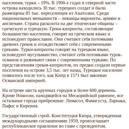
населения, турки – 19%. В 1990-х годах в северной части
острова находились 30 тыс. турецких солдат и были
размещены 85 тыс. переселенцев из Анатолии. Среди
национальных меньшинств – ливанцы-марониты, армяне и
англичане. Страна расколота на две этнические общины –
греческую и турецкую. Греки-киприоты, составляющие
большинство населения, говорят на греческом языке и
исповедуют православие. Они считают себя потомками
древних греков и отождествляют себя с современными
греками. Турки-киприоты говорят на турецком языке,
исповедуют мусульманство, считают себя потомками турок-
османов и развивают связи с современными турками. По
представлениям греков-киприотов, их предки создали первые
поселения на острове 3,5 тыс. лет назад. Турецкое население
появилось после того, как Кипр в 1571 был завоеван
Османской империей.
На острове шесть крупных городов и более 600 деревень.
Кроме Никосии, находящейся на Месаорийской равнине, все
остальные города прибрежные: Лимасол, Фамагуста, Ларнака,
Пафос и Кирения.
Государственный строй. Конституция Кипра, утвержденная
международными соглашениями 1959, провозглашает
республиканское правление во главе с президентом,