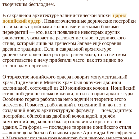
творческим бесплодием.
В сакральной архитектуре эллинистической эпохи
царил
ионийский ордер
. Немногочисленные дорические постройки
отличались стройными колоннами и лёгкими балками
перекрытий — это, как и появление некоторых других
элементов, указывает на разложение старого дорического
стиля, который лишь на греческом Западе ещё сохранял
древние традиции. Если в сакральной архитектуре
дорический орден был распространён мало, то в светском
строительстве к нему прибегали часто, как это видно по
колоннадам портиков.
О торжестве ионийского ордера говорит монументальный
храм Дидимайон в Милете: храм был окружён двойной
колоннадой, состоящей из 210 ионийских колонн. Ионийский
стиль победил не только в жизни, но и в теории архитектуры.
Особенно горячо работал за него зодчий и теоретик этого
искусства Гермоген, работавший в середине II в. до н. э. и
создавший новую архитектурную формулу — псевдодиптер:
постройка, обнесённая двойной колоннадой, причём
внутренний ряд колонн был до половины скрыт в стене
здания. Эта форма — последнее творение ионийского стиля
— воплощена была в большом храме Артемиды Левкофриены
в Магнесии; позднее псевдодиптер был широко заимствован