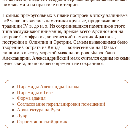
римлянами и на практике и в теории.
Помимо прямоугольных в плане построек в эпоху эллинизма
всё чаще появлялись памятники круглые, продолжавшие
традиции IV в. до н. э. Из сохранившихся памятников этого
типа заслуживают внимания, прежде всего Арсиноэйон на
острове Самофракия, хореический памятник Фрасилла,
постройки в Олимпии и Эретрии. Самым выдающимся было
творение Сострата из Книда — вознесённый на 100 м. с
лишним в высоту морской маяк на острове Фарос близ
Александрии. Александрийский маяк считался одним из семи
чудес света, но до нашего времени не сохранился.
Пирамиды Александра Голода
Пирамиды в Гизе
Форма здания
Согласование перепланировки помещений
Архитектура на Руси
Лувр
Строим японский домик