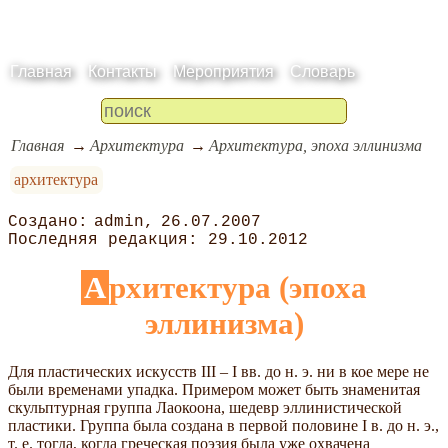
Главная
Контакты
Мероприятия
Словарь
Главная
Архитектура
Архитектура, эпоха эллинизма
архитектура
admin
26.07.2007
29.10.2012
Архитектура (эпоха
эллинизма)
Для пластических искусств III – I вв. до н. э. ни в кое мере не
были временами упадка. Примером может быть знаменитая
скульптурная группа Лаокоона, шедевр эллинистической
пластики. Группа была создана в первой половине I в. до н. э.,
т. е. тогда, когда греческая поэзия была уже охвачена