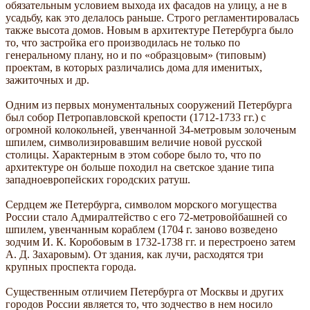
обязательным условием выхода их фасадов на улицу, а не в
усадьбу, как это делалось раньше. Строго регламентировалась
также высота домов. Новым в архитектуре Петербурга было
то, что застройка его производилась не только по
генеральному плану, но и по «образцовым» (типовым)
проектам, в которых различались дома для именитых,
зажиточных и др.
Одним из первых монументальных сооружений Петербурга
был собор Петропавловской крепости (1712-1733 гг.) с
огромной колокольней, увенчанной 34-метровым золоченым
шпилем, символизировавшим величие новой русской
столицы. Характерным в этом соборе было то, что по
архитектуре он больше походил на светское здание типа
западноевропейских городских ратуш.
Сердцем же Петербурга, символом морского могущества
России стало Адмиралтейство с его 72-метровойбашней со
шпилем, увенчанным кораблем (1704 г. заново возведено
зодчим И. К. Коробовым в 1732-1738 гг. и перестроено затем
А. Д. Захаровым). От здания, как лучи, расходятся три
крупных проспекта города.
Существенным отличием Петербурга от Москвы и других
городов России является то, что зодчество в нем носило