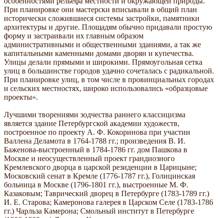
особенностями рельефа местности и окружающей природы.
При планировке они мастерски вписывали в общий план
исторически сложившиеся системы застройки, памятники
архитектуры и другие. Площадям обычно придавали простую
форму и застраивали их главным образом
административными и общественными зданиями, а так же
капитальными каменными домами дворян и купечества.
Улицы делали прямыми и широкими. Прямоугольная сетка
улиц в большинстве городов удачно сочеталась с радикальной.
При планировке улиц, в том числе в провинциальных городах
и сельских местностях, широко использовались «образцовые
проекты».
Лучшими творениями зодчества раннего классицизма
является здание Петербургской академии художеств,
построенное по проекту А. Ф. Кокоринова при участии
Валлена Деламота в 1764-1788 гг.; произведения В. И.
Баженова-выстроенный в 1784-1786 гг. дом Пашкова в
Москве и неосуществленный проект грандиозного
Кремлевского дворца в царской резиденции в Царицыне;
Московский сенат в Кремле (1776-1787 гг.), Голицинская
больница в Москве (1796-1801 гг.), выстроенные М. Ф.
Казаковым; Таврический дворец в Петербурге (1783-1789 гг.)
И. Е. Старова; Камеронова галерея в Царском Селе (1783-1786
гг.) Чарльза Камерона; Смольный институт в Петербурге