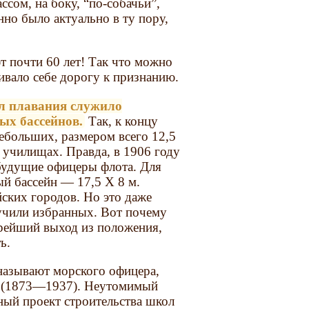
сом, на боку, “по-собачьи”,
нно было актуально в ту пору,
т почти 60 лет! Так что можно
ивало себе дорогу к признанию.
л плавания служило
ых бассейнов.
Так, к концу
небольших, размером всего 12,5
х училищах. Правда, в 1906 году
будущие офицеры флота. Для
ый бассейн — 17,5 X 8 м.
ских городов. Но это даже
учили избранных. Вот почему
орейший выход из положения,
ь.
называют морского офицера,
а (1873—1937). Неутомимый
ный проект строительства школ