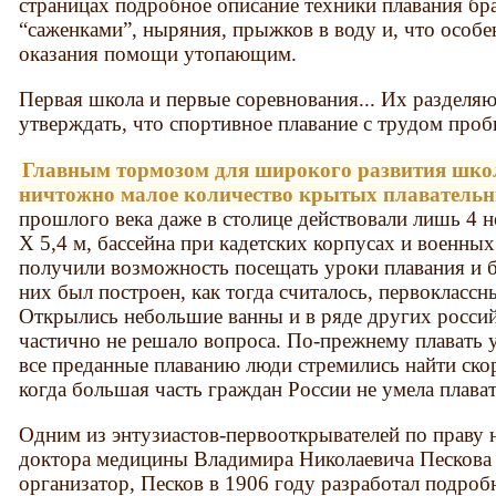
страницах подробное описание техники плавания брас
“саженками”, ныряния, прыжков в воду и, что особе
оказания помощи утопающим.
Первая школа и первые соревнования... Их разделяю
утверждать, что спортивное плавание с трудом проб
Главным тормозом для широкого развития шко
ничтожно малое количество крытых плавательн
прошлого века даже в столице действовали лишь 4 
X 5,4 м, бассейна при кадетских корпусах и военны
получили возможность посещать уроки плавания и 
них был построен, как тогда считалось, первоклассн
Открылись небольшие ванны и в ряде других россий
частично не решало вопроса. По-прежнему плавать 
все преданные плаванию люди стремились найти ск
когда большая часть граждан России не умела плават
Одним из энтузиастов-первооткрывателей по праву 
доктора медицины Владимира Николаевича Песков
организатор, Песков в 1906 году разработал подроб