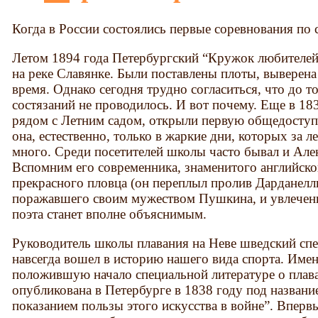
Когда в России состоялись первые соревнования по
Летом 1894 года Петербургский “Кружок любителей
на реке Славянке. Были поставлены плоты, выверена
время. Однако сегодня трудно согласиться, что до 
состязаний не проводилось. И вот почему. Еще в 183
рядом с Летним садом, открыли первую общедоступ
она, естественно, только в жаркие дни, которых за л
много. Среди посетителей школы часто бывал и Ал
Вспомним его современника, знаменитого английског
прекрасного пловца (он переплыл пролив Дарданелл
поражавшего своим мужеством Пушкина, и увлечени
поэта станет вполне объяснимым.
Руководитель школы плавания на Неве шведский спе
навсегда вошел в историю нашего вида спорта. Имен
положившую начало специальной литературе о плава
опубликована в Петербурге в 1838 году под названи
показанием пользы этого искусства в войне”. Впервы