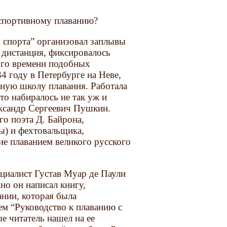
 спортивному плаванию?
 спорта” организовал заплывы
 дистанция, фиксировалось
того времени подобных
4 году в Петербурге на Неве,
ную школу плавания. Работала
ето набиралось не так уж и
ександр Сергеевич Пушкин.
о поэта Д. Байрона,
ы) и фехтовальщика,
е плаванием великого русского
циалист Густав Муар де Паули
но он написал книгу,
нии, которая была
ем “Руководство к плаванию с
е читатель нашел на ее