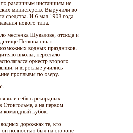
 по различным инстанциям не
рских министерств. Выручили во
и средства. И 6 мая 1908 года
лавания нового типа.
оло местечка Шувалове, отсюда и
 детище Пескова стало
евозможных водных праздников.
дителю школы, перестало
асполагался оркестр второго
алыши, и взрослые учились
льние проплывы по озеру.
е.
оявили себя в рекордных
 Стокгольме, а на первом
ли командный кубок.
водных дорожках те, кто
 он полностью был на стороне