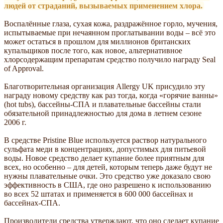
людей от страданий, вызываемых применением хлора.
Воспалённые глаза, сухая кожа, раздражённое горло, мучения,
испытываемые при нечаянном проглатывании воды – всё это
может остаться в прошлом для миллионов британских
купальщиков после того, как новое, альтернативное
хлорсодержащим препаратам средство получило награду Seal
of Approval.
Благотворительная организация Allergy UK присудило эту
награду новому средству как раз тогда, когда «горячие ванны»
(hot tubs), бассейны-СПА и плавательные бассейны стали
обязательной принадлежностью для дома в летнем сезоне
2006 г.
В средстве Pristine Blue используется раствор натурального
сульфата меди в концентрациях, допустимых для питьевой
воды. Новое средство делает купание более приятным для
всех, но особенно – для детей, которым теперь даже будут не
нужны плавательные очки. Это средство уже доказало свою
эффективность в США, где оно разрешено к использованию
во всех 52 штатах и применяется в 600 000 бассейнах и
бассейнах-СПА.
Производители средства утверждают, что оно сделает купание