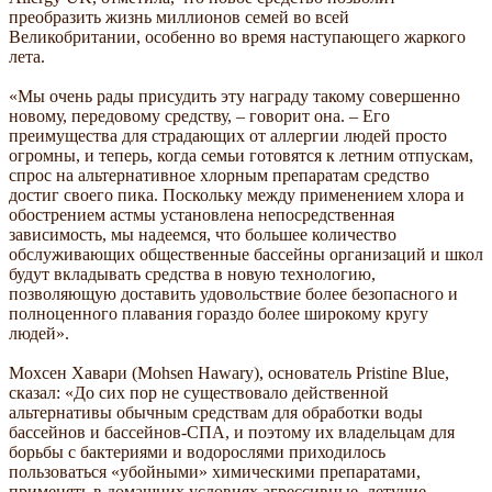
преобразить жизнь миллионов семей во всей
Великобритании, особенно во время наступающего жаркого
лета.
«Мы очень рады присудить эту награду такому совершенно
новому, передовому средству, – говорит она. – Его
преимущества для страдающих от аллергии людей просто
огромны, и теперь, когда семьи готовятся к летним отпускам,
спрос на альтернативное хлорным препаратам средство
достиг своего пика. Поскольку между применением хлора и
обострением астмы установлена непосредственная
зависимость, мы надеемся, что большее количество
обслуживающих общественные бассейны организаций и школ
будут вкладывать средства в новую технологию,
позволяющую доставить удовольствие более безопасного и
полноценного плавания гораздо более широкому кругу
людей».
Мохсен Хавари (Mohsen Hawary), основатель Pristine Blue,
сказал: «До сих пор не существовало действенной
альтернативы обычным средствам для обработки воды
бассейнов и бассейнов-СПА, и поэтому их владельцам для
борьбы с бактериями и водорослями приходилось
пользоваться «убойными» химическими препаратами,
применять в домашних условиях агрессивные, летучие