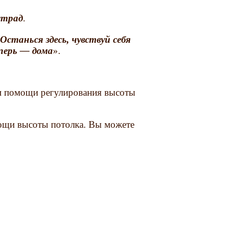
страд
.
«
Останься здесь, чувствуй себя
еперь — дома
».
и помощи регулирования высоты
ощи высоты потолка. Вы можете