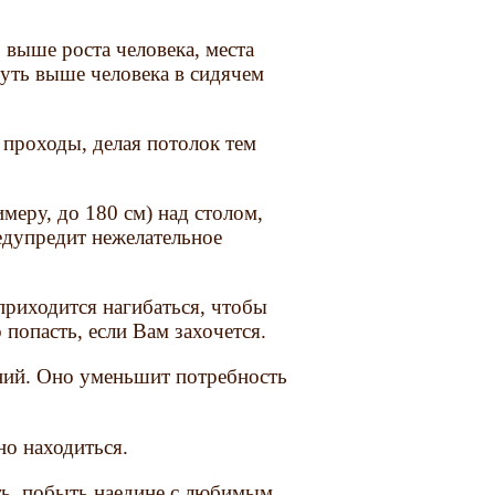
выше роста человека, места
уть выше человека в сидячем
 проходы, делая потолок тем
меру, до 180 см) над столом,
редупредит нежелательное
приходится нагибаться, чтобы
о попасть, если Вам захочется.
ний. Оно уменьшит потребность
но находиться.
ать, побыть наедине с любимым