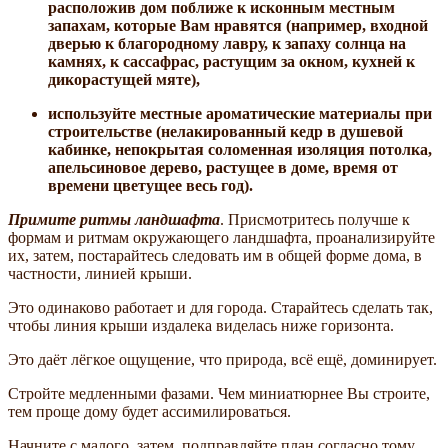
расположив дом поближе к исконным местным
запахам, которые Вам нравятся (например, входной
дверью к благородному лавру, к запаху солнца на
камнях, к сассафрас, растущим за окном, кухней к
дикорастущей мяте),
используйте местные ароматические материалы при
строительстве (нелакированный кедр в душевой
кабинке, непокрытая соломенная изоляция потолка,
апельсиновое дерево, растущее в доме, время от
времени цветущее весь год).
Примите ритмы ландшафта
. Присмотритесь получше к
формам и ритмам окружающего ландшафта, проанализируйте
их, затем, постарайтесь следовать им в общей форме дома, в
частности, линией крыши.
Это одинаково работает и для города. Старайтесь сделать так,
чтобы линия крыши издалека виделась ниже горизонта.
Это даёт лёгкое ощущение, что природа, всё ещё, доминирует.
Стройте медленными фазами. Чем миниатюрнее Вы строите,
тем проще дому будет ассимилироваться.
Начните с малого, затем, подправляйте план согласно тому,