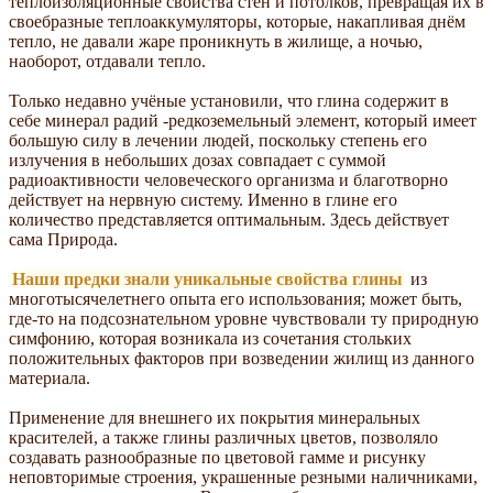
теплоизоляционные свойства стен и потолков, превращая их в
своебразные теплоаккумуляторы, которые, накапливая днём
тепло, не давали жаре проникнуть в жилище, а ночью,
наоборот, отдавали тепло.
Только недавно учёные установили, что глина содержит в
себе минерал радий -редкоземельный элемент, который имеет
большую силу в лечении людей, поскольку степень его
излучения в небольших дозах совпадает с суммой
радиоактивности человеческого организма и благотворно
действует на нервную систему. Именно в глине его
количество представляется оптимальным. Здесь действует
сама Природа.
Наши предки знали уникальные свойства глины
из
многотысячелетнего опыта его использования; может быть,
где-то на подсознательном уровне чувствовали ту природную
симфонию, которая возникала из сочетания стольких
положительных факторов при возведении жилищ из данного
материала.
Применение для внешнего их покрытия минеральных
красителей, а также глины различных цветов, позволяло
создавать разнообразные по цветовой гамме и рисунку
неповторимые строения, украшенные резными наличниками,