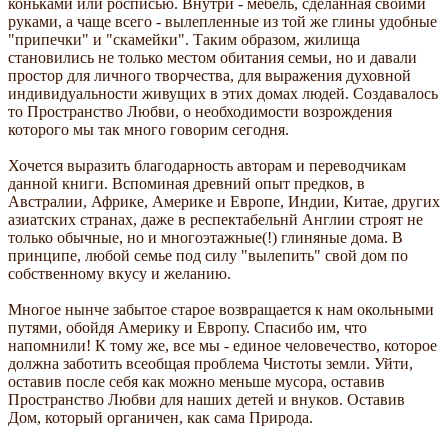
коньками или росписью. Внутри - мебель, сделанная своими
руками, а чаще всего - вылепленные из той же глины удобные
"припечки" и "скамейки". Таким образом, жилища
становились не только местом обитания семьи, но и давали
простор для личного творчества, для выражения духовной
индивидуальности живущих в этих домах людей. Создавалось
то Пространство Любви, о необходимости возрождения
которого мы так много говорим сегодня.
Хочется выразить благодарность авторам и переводчикам
данной книги. Вспоминая древний опыт предков, в
Австралии, Африке, Америке и Европе, Индии, Китае, других
азиатских странах, даже в респектабельнй Англии строят не
только обычные, но и многоэтажные(!) глиняные дома. В
принципе, любой семье под силу "вылепить" свой дом по
собственному вкусу и желанию.
Многое нынче забытое старое возвращается к нам окольными
путями, обойдя Америку и Европу. Спасибо им, что
напомнили! К тому же, все мы - единое человечество, которое
должна заботить всеобщая проблема Чистоты земли. Уйти,
оставив после себя как можно меньше мусора, оставив
Пространство Любви для наших детей и внуков. Оставив
Дом, который органичен, как сама Природа.