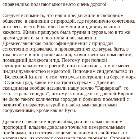
справедливо полагают многие,это очень дорого!
Следует вспомнить, что наши предки жили в свободном
обществе, в единении с природой, где гармонично сочетались
интересы всего Рода или Племени и индивидуальность
каждого. Жизнь пращуров была трудна и сурова, но в то же
время удивительно поэтична и возвышенна.
Древнеславянская философия единения с природой
естественно отражалась в произведениях культуры, быта, в
том числе и в постройке жилищ, хозяйственных помещений,
помещений для скота и т.д. Поэтому, при полной
функциональности строений, они отличались, тем не менее,
индивидуальностью и красотой. Вспомним свидетельство из
"Велесовой Книги" о том, что русы построили на берегу моря
"Сурожь-град, какой не построить грекам". Древние
скандинавы вообще называли нашу землю "Гардарика", то
есть "страна городов", потому что нигде в тогдашней Европе
не было такого количества городов и больших поселений с
развитой инфраструктурой и надёжными защитными
сооружениями, кроме как на Руси.
Древние славянские зодчие обладали не только знанием
пропорций, владели довольно точными измерительными
приборами, но и потрясающими знаниями о свойствах тех
материалов, из которых создавали свои творения. Строения