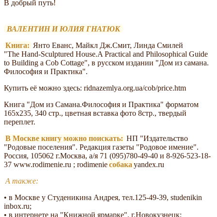
В добрый путь!
ВАЛЕНТИН И ЮЛИЯ ГНАТЮК
Книга:
Янто Еванс, Майкл Дж.Смит, Линда Смилей
"The Hand-Sculptured House.A Practical and Philosophical Guide
to Building a Cob Cottage", в русском издании "Дом из самана.
Философия и Практика".
Купить её можно здесь: ridnazemlya.org.ua/cob/price.htm
Книга "Дом из Самана.Философия и Практика" форматом
165х235, 340 стр., цветная вставка фото 8стр., твердый
переплет.
В Москве книгу можно поискать:
НП "Издательство
"Родовые поселения". Редакция газеты "Родовое имение".
Россия, 105062 г.Москва, а/я 71 (095)780-49-40 и 8-926-523-18-
37 www.rodimenie.ru ; rodimenie
собака
yandex.ru
А также:
• в Москве у Студеникина Андрея, тел.125-49-39, studenikin
inbox.ru;
• в интернете на "Книжной ярмарке", г.Новокузнецк;