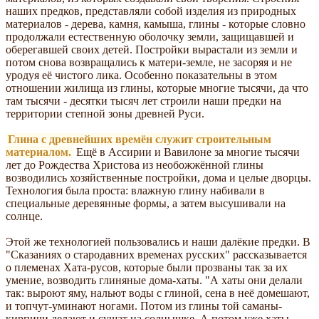
наших предков, представляли собой изделия из природных
материалов - дерева, камня, камыша, глины - которые словно
продолжали естественную оболочку земли, защищавшей и
оберегавшей своих детей. Постройки вырастали из земли и
потом снова возвращались к матери-земле, не засоряя и не
уродуя её чистого лика. Особенно показательны в этом
отношении жилища из глины, которые многие тысячи, да что
там тысячи - десятки тысяч лет строили наши предки на
территории степной зоны древней Руси.
Глина с древнейших времён служит строительным
материалом.
Ещё в Ассирии и Вавилоне за многие тысячи
лет до Рождества Христова из необожжённой глины
возводились хозяйственные постройки, дома и целые дворцы.
Технология была проста: влажную глину набивали в
специальные деревянные формы, а затем высушивали на
солнце.
Этой же технологией пользовались и наши далёкие предки. В
"Сказаниях о стародавних временах русских" рассказывается
о племенах Хата-русов, которые были прозваны так за их
умение, возводить глиняные дома-хаты. "А хаты они делали
так: выроют яму, нальют воды с глиной, сена в неё домешают,
и топчут-уминают ногами. Потом из глины той саманы-
кирпичи делают и сушат на солнышке. А потом уже хаты