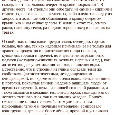
складывают и камышом-очеретом крыши покрывают". В
другом месте: "И строили они себе хаты из самана - кирпичей
глиняных, на солнышке высушеных, либо плели загородку из
хвороста и лозы, глиной обмазывали, а крышу очеретом
крыли, как и мы сейчас делаем. И жили в хатах тех, землю
раяли, пашницу сеяли, разводили коров и овец и пасли их на
травах".
О свойствах глины наши предки знали, очевидно, гораздо
больше, чем мы, так как издревле применяли её не только для
хранения продуктов и приготовления пищи (крынки,
кувшины, горшки и прочее), но и для лечения различных
недугов (желудочно-кишечных, кожных, нервных и т.д.), как
антисептик, для уничтожения запахов, очищения воды.
Естественно, что и строения из глины обладали теми же
свойствами (антисептическими, дезодорирующими,
очищающими), но, кроме этого, стены выполненые из глины
и потолки, покрытые глиной, надёжно защищали людей от
вредных излучений, шума, излишней солнечнй радиации, а
также являлись надежным теплоизолятором, защищая как от
летнего степного зноя, так и от зимних холодов. Причём,
смешивание глины с соломой, этим удивительным
природным легким и прочным материалом, армировало
конструкцию, делало её более лёгкой, прочной и усиливало