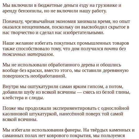
Мы включили в бюджетные деньги езду на грузовике и
аренду бензопилы, но не включили нашу работу.
Поначалу, чрезвычайная экономия занимала время, но опыт
оказался неоценимым, поскольку он высвободил скрытое в
нас творчество и сделал нас изобретательными.
Наше желание избегать покупных промышленных товаров
также способствовало тому, что дом получился
почти без
токсичных материалов
.
Мы не использовали обработанного дерева и обошлись
вообще без краски, вместо этого, мы оставили деревянную
поверхность необработанной.
Внутри мы оштукатурили саман ярким гипсом, а потом,
добавили шубу из всякой всячины — смесь из белой глины,
клейстера и слюды.
Позже мы продолжали экспериментировать с однослойной
каолиновой штукатуркой, нанесённой поверх той самой
всякой всячины.
Мы избегали использования фанеры. На твёрдых каменных и
саманных полах нет коврового покрытия, мы пользуемся