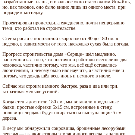
разработанные планы, и овальное окно стало окном Инь-Янь,
но, как таковое, оно было видно лишь из одного места, при
подходе к коттеджу.
Проектировка происходила ежедневно, почти непрерывно
теми, кто работал на строительстве.
Стены росли с постоянной скоростью от 90 до 180 см. в
неделю, в зависимости от того, насколько сухая была погода.
Прогресс строительства дома «Сердце» шёл медленно,
частично из-за того, что постоянно работали всего лишь два
человека, частично потому, что мы, всё ещё оставались
любителями, и некому было нас научить, а частично ещё и
потому, что дождь шёл весь июнь и немного в июле.
Сейчас мы строим намного быстрее, раза в два или три,
затрачивая меньше усилий.
Когда стены достигли 180 см., мы вставили продольные
балки, простые обрезки 5х15 см, встроенные в стену,
половицы чердака будут опираться на выступающие 5 см.
дерева.
В лесу мы обнаружили сокровища, брошенные лесорубами
деревья — гладкие стволы земляничного дерева, западного