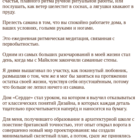
счастья, плавного ритма ручной ритуальной работы, или
послушать, как ветер шелестит в соснах, а лягушки квакают в
пруду.
Прелесть самана в том, что вы спокойно работаете дома, в
ваших условиях, голыми руками и ногами.
Это ежедневная ритмическая медитация, связанная с
первобытностью.
Одним из самых больших разочарований в моей жизни стал
день, когда мы с Майклом закончили саманные стены.
Я днями вышагивал по участку, как покинутый любовник,
размышляя о том, чем же я мог бы заняться на протяжении
остатка своей жизни, чувствуя себя опустошённым, потому
что больше не лепил ничего из самана.
Дом «Сердце» стал уроком, на котором я выучил отказываться
от классических понятий Дизайна, в которых каждая деталь
тщательно просчитывается наперёд и наносится на бумагу.
Для меня, получившего образование в архитектурной школе с
поистине британской точностью, этот опыт открыл ворота в
совершенно новый мир проектирования: мы создали
минимальный скелетный план, а потом, сразу же принялись