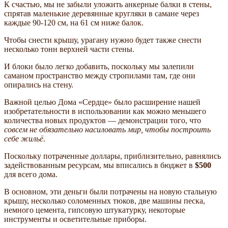
К счастью, мы не забыли уложить анкерные балки в стены,
спрятав маленькие деревянные кругляки в самане через
каждые 90-120 см, на 61 см ниже балок.
Чтобы снести крышу, урагану нужно будет также снести
несколько тонн верхней части стены.
И блоки было легко добавить, поскольку мы залепили
саманом пространство между стропилами там, где они
опирались на стену.
Важной целью Дома «Сердце» было расширение нашей
изобретательности в использовании как можно меньшего
количества новых продуктов — демонстрации того, что
совсем не обязательно насиловать мир, чтобы построить
себе жильё
.
Поскольку потраченные доллары, приблизительно, равнялись
задействованным ресурсам, мы вписались в бюджет в
$500
для всего дома.
В основном, эти деньги были потрачены на новую стальную
крышу, несколько соломенных тюков, две машины песка,
немного цемента, гипсовую штукатурку, некоторые
инструменты и осветительные приборы.