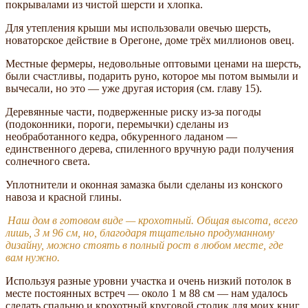
покрывалами из чистой шерсти и хлопка.
Для утепления крыши мы использовали овечью шерсть,
новаторское действие в Орегоне, доме трёх миллионов овец.
Местные фермеры, недовольные оптовыми ценами на шерсть,
были счастливы, подарить руно, которое мы потом вымыли и
вычесали, но это — уже другая история (см. главу 15).
Деревянные части, подверженные риску из-за погоды
(подоконники, пороги, перемычки) сделаны из
необработанного кедра, обкуренного ладаном —
единственного дерева, спиленного вручную ради получения
солнечного света.
Уплотнители и оконная замазка были сделаны из конского
навоза и красной глины.
Наш дом в готовом виде — крохотный. Общая высота, всего
лишь, 3 м 96 см, но, благодаря тщательно продуманному
дизайну, можно стоять в полный рост в любом месте, где
вам нужно.
Используя разные уровни участка и очень низкий потолок в
месте постоянных встреч — около 1 м 88 см — нам удалось
сделать спальню и крохотный круговой столик для моих книг