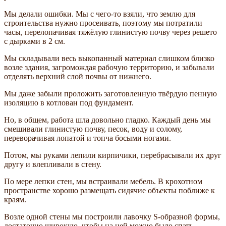
Мы делали ошибки. Мы с чего-то взяли, что землю для
строительства нужно просеивать, поэтому мы потратили
часы, перелопачивая тяжёлую глинистую почву через решето
с дырками в 2 см.
Мы складывали весь выкопанный материал слишком близко
возле здания, загромождая рабочую территорию, и забывали
отделять верхний слой почвы от нижнего.
Мы даже забыли проложить заготовленную твёрдую пенную
изоляцию в котлован под фундамент.
Но, в общем, работа шла довольно гладко. Каждый день мы
смешивали глинистую почву, песок, воду и солому,
переворачивая лопатой и топча босыми ногами.
Потом, мы руками лепили кирпичики, перебрасывали их друг
другу и влепливали в стену.
По мере лепки стен, мы встраивали мебель. В крохотном
пространстве хорошо размещать сидячие объекты поближе к
краям.
Возле одной стены мы построили лавочку S-образной формы,
достаточно широкую, чтобы на ней можно было спать,