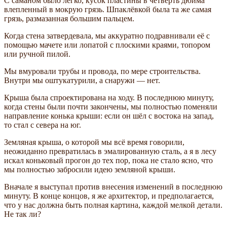
С саманом было легко, кусок пластины в четверть дюйма
влепленный в мокрую грязь. Шпаклёвкой была та же самая
грязь, размазанная большим пальцем.
Когда стена затвердевала, мы аккуратно подравнивали её с
помощью мачете или лопатой с плоскими краями, топором
или ручной пилой.
Мы вмуровали трубы и провода, по мере строительства.
Внутри мы оштукатурили, а снаружи — нет.
Крыша была спроектирована на ходу. В последнюю минуту,
когда стены были почти закончены, мы полностью поменяли
направление конька крыши: если он шёл с востока на запад,
то стал с севера на юг.
Земляная крыша, о которой мы всё время говорили,
неожиданно превратилась в эмалированную сталь, а я в лесу
искал коньковый прогон до тех пор, пока не стало ясно, что
мы полностью забросили идею земляной крыши.
Вначале я выступал против внесения изменений в последнюю
минуту. В конце концов, я же архитектор, и предполагается,
что у нас должна быть полная картина, каждой мелкой детали.
Не так ли?