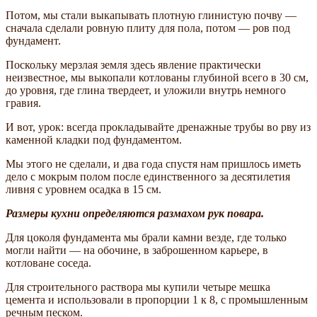
Потом, мы стали выкапывать плотную глинистую почву —
сначала сделали ровную плиту для пола, потом — ров под
фундамент.
Поскольку мерзлая земля здесь явление практически
неизвестное, мы выкопали котлованы глубиной всего в 30 см,
до уровня, где глина твердеет, и уложили внутрь немного
гравия.
И вот, урок: всегда прокладывайте дренажные трубы во рву из
каменной кладки под фундаментом.
Мы этого не сделали, и два года спустя нам пришлось иметь
дело с мокрым полом после единственного за десятилетия
ливня с уровнем осадка в 15 см.
Размеры кухни определяются размахом рук повара.
Для цоколя фундамента мы брали камни везде, где только
могли найти — на обочине, в заброшенном карьере, в
котловане соседа.
Для строительного раствора мы купили четыре мешка
цемента и использовали в пропорции 1 к 8, с промышленным
речным песком.