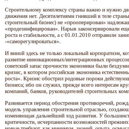
Строительному комплексу страны важно и нужно дви
движения нет. Десятилетиями гнивший в теле страны
строительный бизнес) не «прооперирован» надлежащ
«продезинфицирован». Нарыв за­консервировали ещ
роста и стабиль­ности, а с 01.01.2010 отправили за
-«саморегулироваться».
И виной здесь не только локальный корпоратизм, к
развитие инновационных/интеграционных процессов.
советский запас прочности экономики были бездум
кризис, в котором российская экономика естественн
роста». Кризис обострил родовые пороки действую
бизнеса; ибо он служил, прежде всего интересам к
компаний, банков, руководителей строительных ком
Развивается период обострения противоречий, рожд
модель управления строительной отраслью, создаю
изменяющая дальнейший ход развития. У большинс
критичности, исчерпанности возможностей прежних 
новые требуют, как минимум, знаний, опыта, осмыс