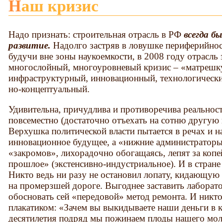
Наш кризис
Надо признать: строительная отрасль в РФ
всегда б
развитие.
Надолго застряв в ловушке периферийнос
будучи вне зоны наукоемкости, в 2008 году отрасль
многослойный, многоуровневый кризис – «матрешк
инфраструктурный, ин­новационный, технологически
но-концептуальный.
Удивительна, причудлива и противоречива реальност
повсеместно (достаточно отъехать на сотню другу
Верхушка политической власти пытается в речах и н
инновационное будущее, а «нижние администраторы
«закромов», лихорадочно обогащаясь, лепят за копе
прошлое» (экстенсивно-инду­стриальное). И в стран
Никто ведь ни разу не остановил лопату, кидающую 
на промерзшей дороге. Выгоднее заставить лабора
обосновать сей «передовой» метод ремонта. И никто
плакатиком: «Зачем вы выкидываете наши деньги в 
десятилетия подряд мы пожинаем плоды нашего мо