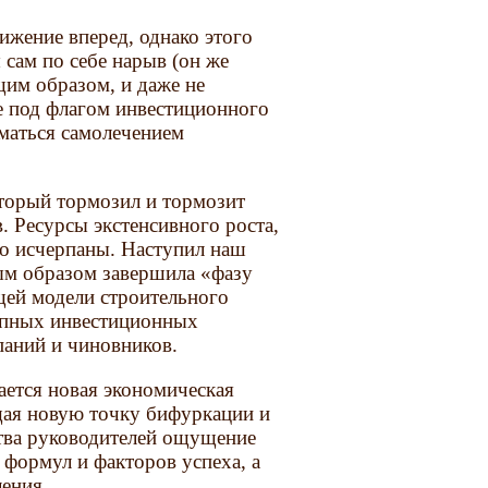
же­ние вперед, однако этого
 сам по себе нарыв (он же
им образом, и даже не
е под флагом инвестиционного
ниматься самолечением
оторый тормозил и тормозит
 Ресурсы экстенсивного роста,
но исчерпаны. Наступил наш
ым образом завер­шила «фазу
щей модели строительного
рупных инвестиционных
паний и чиновников.
ается новая экономическая
щая новую точку бифуркации и
тва руководителей ощущение
формул и факторов успеха, а
ления.