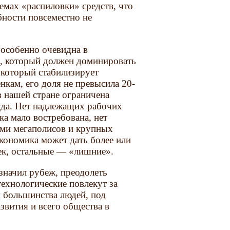
емах «распиловки» средств, что
ности повсеместно не
особенно очевидна в
я, который должен доми­нировать
, который стабилизирует
нкам, его доля не превысила 20-
в нашей стране ограничена
куда. Нет надлежащих рабочих
ка мало востребована, нет
лами мегаполисов и крупных
экономика может дать более или
ек, остальные — «лишние».
значил рубеж, преодолеть
технологические повлекут за
и большинства людей, под
звития и всего общества в