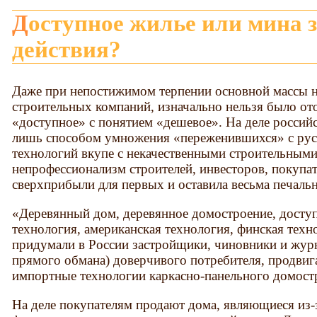
Доступное жилье или мина замедленного
действия?
Даже при непостижимом терпении основной массы н
строительных компаний, изначально нельзя было от
«доступное» с понятием «дешевое». На деле российс
лишь способом умножения «переженившихся» с рус
технологий вкупе с некачественными строительными
непрофессионализм строителей, инвесторов, покупате
сверхприбыли для первых и оставила весьма печаль
«Деревянный дом, деревянное домостроение, доступ
технология, американская технология, финская техно
придумали в России застройщики, чиновники и жур
прямого обмана) доверчивого потребителя, продви
импортные технологии каркасно-панельного домост
На деле покупателям продают дома, являющиеся из-з