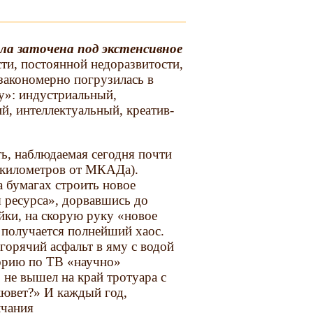
ыла заточена
под экстенсив­ное
ти, постоянной недоразвитости,
 закономерно погрузилась в
у»: индустриальный,
й, интеллектуальный, креатив­
ь, наблюдаемая сегодня почти
ю километров от МКАДа).
а бумагах строить новое
 ресурса», дорвавшись до
йки, на скорую руку «новое
е получается полнейший хаос.
горячий асфальт в яму с водой
торию по ТВ «научно»
 не вышел на край тротуара с
кювет?» И каждый год,
лчания