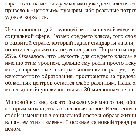
заработать на используемых ими уже десятилетия сх
привело к «ценовым» пузырям, ибо реальные потреб
удовлетворялись.
Исчерпанность действующей экономической модели 
социальной сфере. Размер среднего класса, того сло
в развитой стране, который задает стандарты жизни
политическую жизнь, перестал расти. По разным оце
25%. Оказалось, что «емкость для среднего класса» 
именно этим уровнем, дальше ему расти про­сто не
мест, современные секторы экономики не растут, нау
качественного образования, пространство за преде
областных центров остается слабо раз­витым. Наша 
менее достойную жизнь только 30 миллионам челов
Мировой кризис, как это бывало уже много раз, обо
который можно, только осваивая новое. Изменения 
собой изменения в социальной сфере и образе жизн
влиянием этих изменений осознается новый тренд ра
целом.