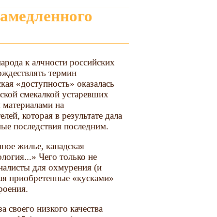
арода к алчности российских
ождествлять термин
кая «доступность» оказалась
ской смекалкой устаревших
 материалами на
лей, которая в результате дала
ные последствия последним.
ное жилье, канадская
логия...» Чего только не
налисты для охмурения (и
гая приобретенные «кусками»
роения.
а своего низкого качества