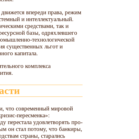
 движется впереди права, режим
стем­ный и интеллектуальный.
ическими средствами, так и
 ресурсной базы, одряхлевшего
промышленно-технологической
ия существенных льгот и
ного капитала.
ительного комплекса
ития.
расти
ии, что современный мировой
кризис-пересменка»:
ду перестала удовлетворять про­
ым он стал потому, что банкиры,
дствам страны, старались