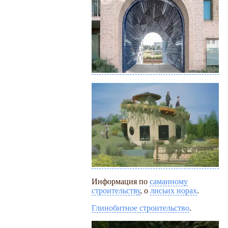
Информация по
саманному
строительству
, о
лисьих норах
.
Глинобитное строительство
.