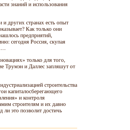
асти знаний и использования
 и других странах есть опыт
оказывает? Как только они
 нашлось предприятий,
ню: сегодня Россия, скупая
ТО…
нновациях» только для того,
ие Трумэн и Даллес запляшут от
индустриализацией строительства
ргои капиталосберегающего
вления» и контроля
амим строителям и их давно
д ли это позволит достичь