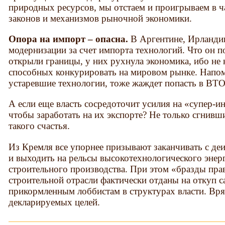
природных ресурсов, мы отстаем и проигрываем в ч
законов и механизмов рыночной экономики.
Опора на импорт – опасна.
В Аргентине, Ирландии
модернизации за счет импорта технологий. Что он п
открыли границы, у них рухнула экономика, ибо не
способных конкурировать на мировом рынке. Напом
устаревшие технологии, тоже жаждет попасть в В
А если еще власть сосредоточит усилия на «супер-и
чтобы заработать на их экспорте? Не только сгнивш
такого счастья.
Из Кремля все упорнее призывают за­канчивать с де
и выходить на рельсы высо­котехнологического эне
строитель­ного производства. При этом «бразды пра
строительной отрасли фактически отданы на откуп с
прикормленным лоббистам в структурах власти. Вря
декларируемых целей.