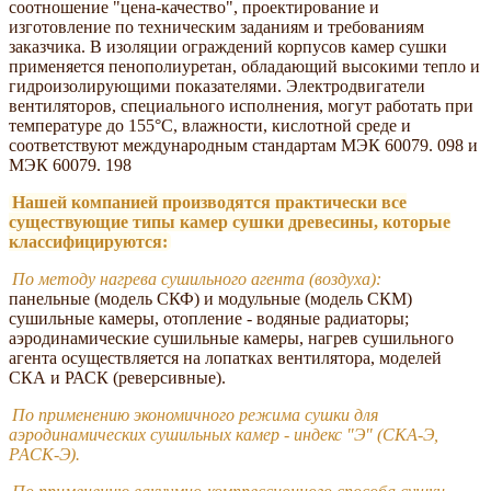
соотношение "цена-качество", проектирование и
изготовление по техническим заданиям и требованиям
заказчика. В изоляции ограждений корпусов камер сушки
применяется пенополиуретан, обладающий высокими тепло и
гидроизолирующими показателями. Электродвигатели
вентиляторов, специального исполнения, могут работать при
температуре до 155°С, влажности, кислотной среде и
соответствуют международным стандартам МЭК 60079. 098 и
МЭК 60079. 198
Нашей компанией производятся практически все
существующие типы камер сушки древесины, которые
классифицируются:
По методу нагрева сушильного агента (воздуха):
панельные (модель СКФ) и модульные (модель СКМ)
сушильные камеры, отопление - водяные радиаторы;
аэродинамические сушильные камеры, нагрев сушильного
агента осуществляется на лопатках вентилятора, моделей
СКА и РАСК (реверсивные).
По применению экономичного режима сушки для
аэродинамических сушильных камер - индекс "Э" (СКА-Э,
РАСК-Э).