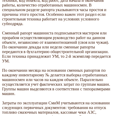
техники, код объекта, код работ, дата начала и окончания
работы, количество отработанных машиносмен. В
специальном разделе рапорта указываются часы простоя и
причины этого простоя. Особенно важен этот раздел если
строительная техника работает на условиях условного
субподряда.
Сменный рапорт машиниста подписывается мастером или
прорабом осуществляющим руководство работ на данном
объекте, независимо от взаимоотношений (своя или чужая).
По окончании декады или недели сменные рапорты
передаются в бухгалтерию общестроительной организации.
Если техника принадлежит УМ, то 2-й экземпляр передается
УМ.
По окончании месяца на основании сменных рапортов по
каждому инвентарному № делается выборка отработанных
машиносмен или часов на каждом объекте. Параллельно
осуществляется учет фактических затрат по группам машин.
Группы машин выделяются в соответствии с типоразмерами
машин.
Затраты по эксплуатации СмиМ учитываются на основании
следующих первичных документов: требования на отпуск
топливо смазочных материалов, кассовые чеки АЗС,