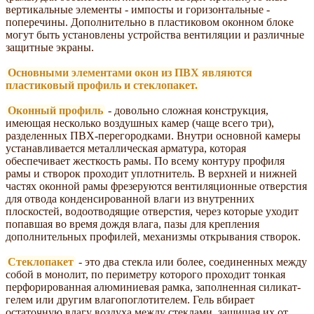
вертикальные элементы - импосты и горизонтальные -
поперечины. Дополнительно в пластиковом оконном блоке
могут быть установлены устройства вентиляции и различные
защитные экраны.
Основными элементами окон из ПВХ являются
пластиковый профиль и стеклопакет.
Оконный профиль
- довольно сложная конструкция,
имеющая несколько воздушных камер (чаще всего три),
разделенных ПВХ-перегородками. Внутри основной камеры
устанавливается металлическая арматура, которая
обеспечивает жесткость рамы. По всему контуру профиля
рамы и створок проходит уплотнитель. В верхней и нижней
частях оконной рамы фрезеруются вентиляционные отверстия
для отвода конденсированной влаги из внутренних
плоскостей, водоотводящие отверстия, через которые уходит
попавшая во время дождя влага, пазы для крепления
дополнительных профилей, механизмы открывания створок.
Стеклопакет
- это два стекла или более, соединенных между
собой в монолит, по периметру которого проходит тонкая
перфорированная алюминиевая рамка, заполненная силикат-
гелем или другим влагопоглотителем. Гель вбирает
остаточную влагу воздуха между стеклами, защищая их от