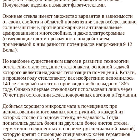
Получаемые изделия называют флоат-стеклами.
Оконные стекла имеют множество вариантов в зависимости
от своих свойств и областей применения: энергосберегающие,
солнцезащитные, противопожарные и антивандальные
армированные и многослойные, и даже электрохромные
(изменяющие цвет и прозрачность под действием
применяемой к ним разности потенциалов напряжения 9-12
Вольт).
Но наиболее существенным шагом в развитии технологии
остекления стало создание стеклопакета, основной задачей
которого является надежная теплозащита помещений. Кстати,
в прошлом году стеклопакету как изобретению исполнилось
140 лет: первый патент на производство был выдан в 1865
году. Однако впервые стеклопакет использовали лишь через
70 лет при остеклении железнодорожных вагонов в Германии.
Добиться хорошего микроклимата в помещениях при
использовании многорамных конструкций, в каждой из
которых стояло по одному стеклу, не удавалось. Тогда
попытались делать блоки из двух или более листов стекла,
герметично соединенных по периметру специальной рамкой,
которую крепят с помощью специальных клеев-герметиков
(клееные стеклопакеты). Реже встречаются сварные