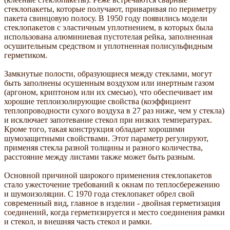
стеклопакеты, которые получают, приваривая по периметру
пакета свинцовую полосу. В 1950 году появились модели
стеклопакетов с эластичным уплотнением, в которых была
использована алюминиевая пустотелая рейка, заполненная
осушительным средством и уплотненная полисульфидным
герметиком.
Замкнутые полости, образующиеся между стеклами, могут
быть заполнены осушенным воздухом или инертным газом
(аргоном, криптоном или их смесью), что обеспечивает им
хорошие теплоизолирующие свойства (коэффициент
теплопроводности сухого воздуха в 27 раз ниже, чем у стекла)
и исключает запотевание стекол при низких температурах.
Кроме того, такая конструкция обладает хорошими
шумозащитными свойствами. Этот параметр регулируют,
применяя стекла разной толщины и разного количества,
расстояние между листами также может быть разным.
Основной причиной широкого применения стеклопакетов
стало ужесточение требований к окнам по теплосбережению
и шумоизоляции. С 1970 года стеклопакет обрел свой
современный вид, главное в изделии - двойная герметизация
соединений, когда герметизируется и место соединения рамки
и стекол, и внешняя часть стекол и рамки.