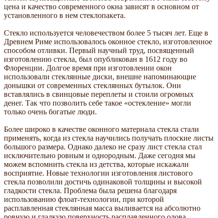
цена и качество современного окна зависят в основном от
установленного в нем стеклопакета.
Стекло используется человечеством более 5 тысяч лет. Еще в
Древнем Риме использовалось оконное стекло, изготовленное
способом отливки. Первый научный труд, посвященный
изготовлению стекла, был опубликован в 1612 году во
Флоренции. Долгое время при изготовлении окон
использовали стеклянные диски, внешне напоминающие
донышки от современных стеклянных бутылок. Они
вставлялись в свинцовые переплеты и стоили огромных
денег. Так что позволить себе такое «остекление» могли
только очень богатые люди.
Более широко в качестве оконного материала стекла стали
применять, когда из стекла научились получать плоские листы
большого размера. Однако далеко не сразу лист стекла стал
исключительно ровным и однородным. Даже сегодня мы
можем вспомнить стекла из детства, которые искажали
восприятие. Новые технологии изготовления листового
стекла позволили достичь одинаковой толщины и высокой
гладкости стекла. Проблема была решена благодаря
использованию флоат-технологии, при которой
расплавленная стеклянная масса выливается на абсолютно
ровную и гладкую поверхность расплавленного олова.