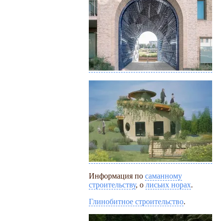
Информация по
саманному
строительству
, о
лисьих норах
.
Глинобитное строительство
.