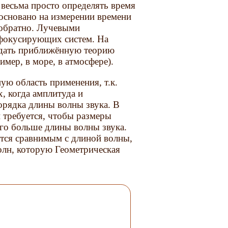
весьма просто определять время
 основано на измерении времени
 обратно. Лучевыми
 фокусирующих систем. На
оздать приближённую теорию
мер, в море, в атмосфере).
ю область применения, т.к.
х, когда амплитуда и
орядка длины волны звука. В
 требуется, чтобы размеры
го больше длины волны звука.
ится сравнимым с длиной волны,
олн, которую Геометрическая