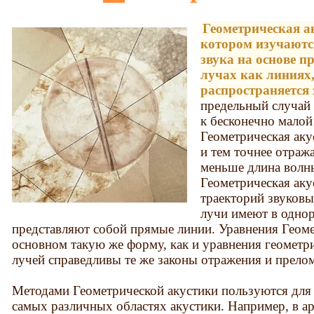
Геометрическая ак
котором изучаютс
звука на основе п
лучах как линиях
распространяется 
предельный случай 
к бесконечно малой
Геометрическая ак
и тем точнее отраж
меньше длина волны
Геометрическая аку
траекторий звуковы
лучи имеют в однор
представляют собой прямые линии. Уравнения Геоме
основном такую же форму, как и уравнения геометр
лучей справедливы те же законы отражения и прелом
Методами Геометрической акустики пользуются для
самых различных областях акустики. Например, в а