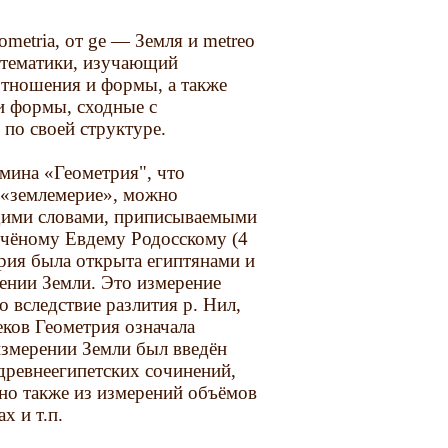
ometria, от ge — Земля и metreo
атематики, изучающий
отношения и формы, а также
и формы, сходные с
по своей структуре.
мина «Геометрия", что
 «землемерие», можно
щими словами, приписываемыми
учёному Евдему Родосскому (4
етрия была открыта египтянами и
ении Земли. Это измерение
 вследствие разлития р. Нил,
ков Геометрия означала
 измерении Земли был введён
древнеегипетских сочинений,
 но также из измерений объёмов
х и т.п.