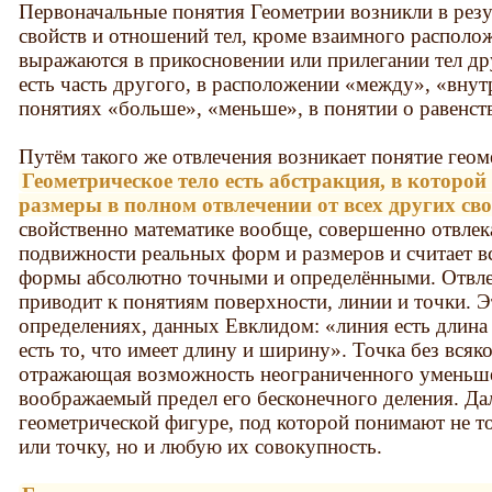
Первоначальные понятия Геометрии возникли в резул
свойств и отношений тел, кроме взаимного располо
выражаются в прикосновении или прилегании тел друг
есть часть другого, в расположении «между», «внут
понятиях «больше», «меньше», в понятии о равенств
Путём такого же отвлечения возникает понятие геом
Геометрическое тело есть абстракция, в которо
размеры в полном отвлечении от всех других сво
свойственно математике вообще, совершенно отвлек
подвижности реальных форм и размеров и считает в
формы абсолютно точными и определёнными. Отвле
приводит к понятиям поверхности, линии и точки. Э
определениях, данных Евклидом: «линия есть длина
есть то, что имеет длину и ширину». Точка без всяк
отражающая возможность неограниченного уменьшен
воображаемый предел его бесконечного деления. Да
геометрической фигуре, под которой понимают не то
или точку, но и любую их совокупность.