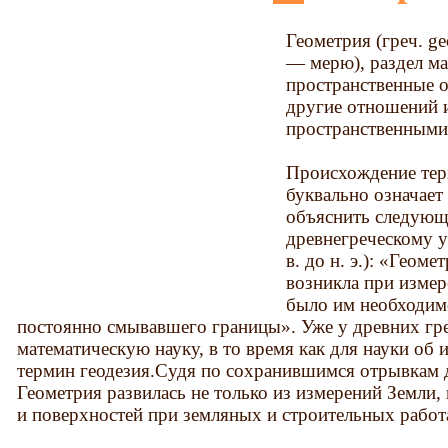
Геометрия (греч. ge
— мерю), раздел м
пространственные 
другие отношений 
пространственными 
Происхождение тер
буквально означает
объяснить следую
древнегреческому 
в. до н. э.): «Геом
возникла при измер
было им необходимо
постоянно смывавшего границы». Уже у древних гре
математическую науку, в то время как для науки об
термин геодезия.Судя по сохранившимся отрывкам 
Геометрия развилась не только из измерений Земли,
и поверхностей при земляных и строительных работа