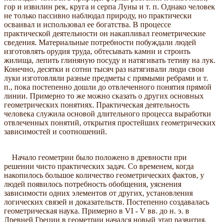
гор и извилин рек, круга и серпа Луны и т. п. Однако человек
не только пассивно наблюдал природу, но практически
осваивал и использовал ее богатства. В процессе
практической деятельности он накапливал геометрические
сведения. Материальные потребности побуждали людей
изготовлять орудия труда, обтесывать камни и строить
жилища, лепить глиняную посуду и натягивать тетиву на лук.
Конечно, десятки и сотни тысяч раз натягивали люди свои
луки изготовляли разные предметы с прямыми ребрами и т.
п., пока постепенно дошли до отвлеченного понятия прямой
линии. Примерно то же можно сказать о других основных
геометрических понятиях. Практическая деятельность
человека служила основой длительного процесса выработки
отвлеченных понятий, открытия простейших геометрических
зависимостей и соотношений.
Начало геометрии было положено в древности при
решении чисто практических задач. Со временем, когда
накопилось большое количество геометрических фактов, у
людей появилось потребность обобщения, уяснения
зависимости одних элементов от других, установления
логических связей и доказательств. Постепенно создавалась
геометрическая наука. Примерно в VI - V вв. до н. э. в
Древней Греции в геометрии начался новый этап развития,