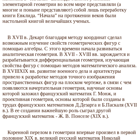
элементарной геометрии во всем мире представляли (а
многие и поныне представляют) собой лишь переработку
книги Евклида. “Начала” на протяжении веков были
настольной книгой величайших ученых.
В XVII в. Декарт благодаря методу координат сделал
возможным изучение свойств геометрических фигур с
помощью алгебры. С этого времени начала развиваться
аналитическая геометрия. В XVII - XVIII вв. зарождается и
разрабатывается дифференциальная геометрия, изучающая
свойства фигур с помощью методов математического анализа.
В XVIIIXIX вв. развитие военного дела и архитектуры
привело к разработке методов точного изображения
пространственных фигур на плоском чертеже, в связи с чем
появляются начертательная геометрия, научные основы
которой заложил французский математик Г. Монж, и
проективная геометрия, основы которой были созданы в
трудах французских математиков Д.Дезарга и Б.Паскаля (XVII
в.). В ее создании важнейшую роль сыграл другой
французский математик - Ж. В. Понселе (XIX в.).
Коренной перелом в геометрии впервые произвел в первой
половине ХIХ в. великий русский математик Николай