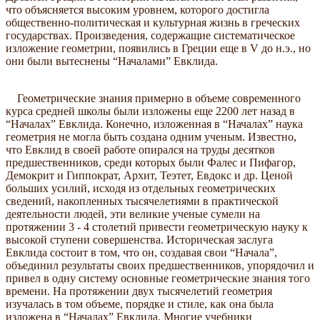
что объясняется высоким уровнем, которого достигла
общественно-политическая и культурная жизнь в греческих
государствах. Произведения, содержащие систематическое
изложение геометрии, появились в Греции еще в V до н.э., но
они были вытеснены “Началами” Евклида.
Геометрические знания примерно в объеме современного
курса средней школы были изложены еще 2200 лет назад в
“Началах” Евклида. Конечно, изложенная в “Началах” наука
геометрия не могла быть создана одним ученым. Известно,
что Евклид в своей работе опирался на труды десятков
предшественников, среди которых были Фалес и Пифагор,
Демокрит и Гиппократ, Архит, Теэтет, Евдокс и др. Ценой
больших усилий, исходя из отдельных геометрических
сведений, накопленных тысячелетиями в практической
деятельности людей, эти великие ученые сумели на
протяжении 3 - 4 столетий привести геометрическую науку к
высокой ступени совершенства. Историческая заслуга
Евклида состоит в том, что он, создавая свои “Начала”,
объединил результаты своих предшественников, упорядочил и
привел в одну систему основные геометрические знания того
времени. На протяжении двух тысячелетий геометрия
изучалась в том объеме, порядке и стиле, как она была
изложена в “Началах” Евклида. Многие учебники