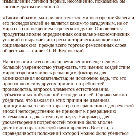
измышлений логикой первые, несомненно, показались бы
конгломератом нелепостей.
«Таким образом, материалистическое мировоззрение Фалеса и
его последователей не является каким-то загадочным, не от
мира сего порождением «греческого духа». Оно является
продуктом вполне определенных социально-экономических
условий и выражает интересы исторически-конкретных
социальных сил, прежде всего торгово-ремесленных слоев
общества» — пишет О. И. Кедровский.
На основании всего вышеперечисленного еще нельзя с
большой уверенностью утверждать, что именно воздействие
мировоззрения явилось решающим фактором для
возникновения доказательства; не исключено ведь, что это
произошло в силу других причин: потребностей
производства, запросов элементов естествознания,
субъективных побуждений исследователей. Однако можно
убедиться, что каждая из этих причин не изменила
принципиально своего характера по сравнению с догреческой
эпохой непосредственно не приводит к превращению
математики в доказательную науку. Например, для
удовлетворения потребностей техники было вполне
достаточно практической науки древнего Востока, в
справедливости положений которой можно было убедиться