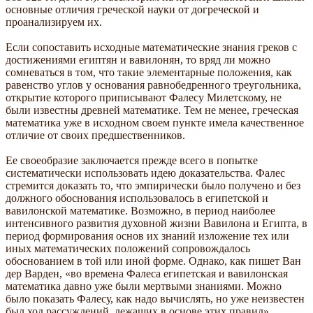
основные отличия греческой науки от догреческой и
проанализируем их.
Если сопоставить исходные математические знания греков с
достижениями египтян и вавилонян, то вряд ли можно
сомневаться в том, что такие элементарные положения, как
равенство углов у основания равнобедренного треугольника,
открытие которого приписывают Фалесу Милетскому, не
были известны древней математике. Тем не менее, греческая
математика уже в исходном своем пункте имела качественное
отличие от своих предшественников.
Ее своеобразие заключается прежде всего в попытке
систематически использовать идею доказательства. Фалес
стремится доказать то, что эмпирически было получено и без
должного обоснования использовалось в египетской и
вавилонской математике. Возможно, в период наиболее
интенсивного развития духовной жизни Вавилона и Египта, в
период формирования основ их знаний изложение тех или
иных математических положений сопровождалось
обоснованием в той или иной форме. Однако, как пишет Ван
дер Варден, «во времена Фалеса египетская и вавилонская
математика давно уже были мертвыми знаниями. Можно
было показать Фалесу, как надо вычислять, но уже неизвестен
был ход рассуждений, лежащих в основе этих правил».