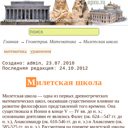
Главная
Контакты
Мероприятия
Словарь
Главная
Геометрия. Математика
Милетская школа
математика
уравнения
admin
23.07.2010
24.10.2012
Милетская школа
Милетская школа — одна из первых древнегреческих
математических школ, оказавшая существенное влияние на
развитие философских представлений того времени. Она
существовала в Ионии в конце V — IV вв. до н. э.;
основными деятелями ее являлись Фалес (ок. 624—547 гг. до
н. э.), Анаксимандр (ок. 610-546 гг. до н. э.) и Анаксимен (ок.
585-525 гг. до н. э.). Рассмотрим на примере милетской школы