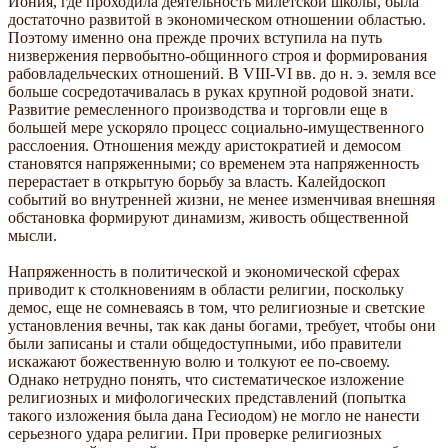
Иония, где проходила деятельность милетской школы, была
достаточно развитой в экономическом отношении областью.
Поэтому именно она прежде прочих вступила на путь
низвержения первобытно-общинного строя и формирования
рабовладельческих отношений. В VIII-VI вв. до н. э. земля все
больше сосредотачивалась в руках крупной родовой знати.
Развитие ремесленного производства и торговли еще в
большей мере ускоряло процесс социально-имущественного
расслоения. Отношения между аристократией и демосом
становятся напряженными; со временем эта напряженность
перерастает в открытую борьбу за власть. Калейдоскоп
событий во внутренней жизни, не менее изменчивая внешняя
обстановка формируют динамизм, живость общественной
мысли.
Напряженность в политической и экономической сферах
приводит к столкновениям в области религии, поскольку
демос, еще не сомневаясь в том, что религиозные и светские
установления вечны, так как даны богами, требует, чтобы они
были записаны и стали общедоступными, ибо правители
искажают божественную волю и толкуют ее по-своему.
Однако нетрудно понять, что систематическое изложение
религиозных и мифологических представлений (попытка
такого изложения была дана Гесиодом) не могло не нанести
серьезного удара религии. При проверке религиозных