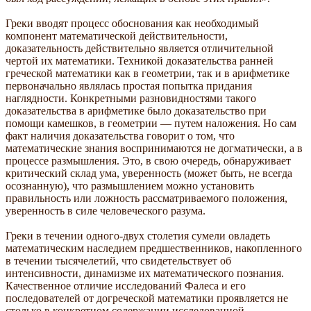
Греки вводят процесс обоснования как необходимый
компонент математической действительности,
доказательность действительно является отличительной
чертой их математики. Техникой доказательства ранней
греческой математики как в геометрии, так и в арифметике
первоначально являлась простая попытка придания
наглядности. Конкретными разновидностями такого
доказательства в арифметике было доказательство при
помощи камешков, в геометрии — путем наложения. Но сам
факт наличия доказательства говорит о том, что
математические знания воспринимаются не догматически, а в
процессе размышления. Это, в свою очередь, обнаруживает
критический склад ума, уверенность (может быть, не всегда
осознанную), что размышлением можно установить
правильность или ложность рассматриваемого положения,
уверенность в силе человеческого разума.
Греки в течении одного-двух столетия сумели овладеть
математическим наследием предшественников, накопленного
в течении тысячелетий, что свидетельствует об
интенсивности, динамизме их математического познания.
Качественное отличие исследований Фалеса и его
последователей от догреческой математики проявляется не
столько в конкретном содержании исследованной