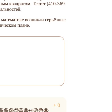
лным квадратом. Теэтет (410-369
альностей.
 математике возникли серьёзные
рическом плане.
😆😆😱🧐😺😆👀😜😳😭