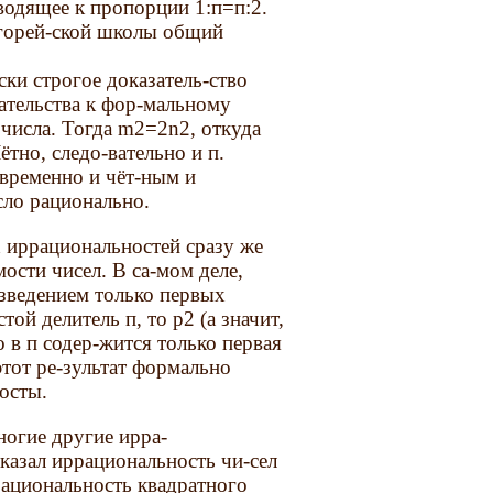
водящее к пропорции 1:п=п:2.
агорей-ской школы общий
ки строгое доказатель-ство
ательства к фор-мальному
 числа. Тогда m2=2n2, откуда
Чётно, следо-вательно и п.
временно и чёт-ным и
сло рационально.
 иррациональностей сразу же
ости чисел. В са-мом деле,
оизведением только первых
ой делитель п, то р2 (а значит,
Но в п содер-жится только первая
 этот ре-зультат формально
осты.
огие другие ирра-
оказал иррациональность чи-сел
ррациональность квадратного