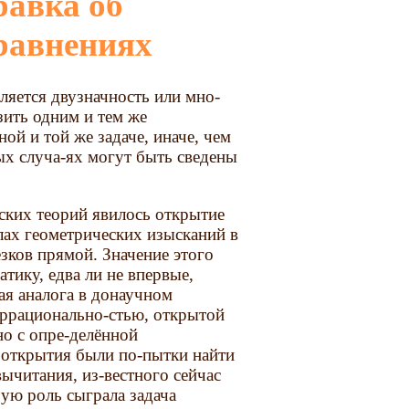
равнениях
ляется двузначность или мно-
зить одним и тем же
й и той же задаче, иначе, чем
ых случа-ях могут быть сведены
ских теорий явилось открытие
лах геометрических изысканий в
зков прямой. Значение этого
тику, едва ли не впервые,
ая аналога в донаучном
иррационально-стью, открытой
о с опре-делённой
 открытия были по-пытки найти
читания, из-вестного сейчас
ую роль сыграла задача