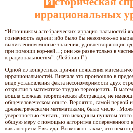
Историческая справка об
иррациональных у
“Источником алгебраических иррацио-нальностей яв
гозначность задачи; ибо было бы невозмож-но выра
вычислением многие значения, удовлетворяющие одно
при помощи кор-ней…; они же разве только в частн
к рациональностям”. (Лейбниц Г.)
Одной из конкретных причин появления математиче
иррациональностей. Вначале это произошло в преде
виде установления факта несоизмеримости двух отре
открытия в математике трудно переоценить. В матема
вошла сложная теоретическая абстракция, не имеющ
общечеловеческом опыте. Вероятно, самой первой 
древнегреческими математиками, было число . Можн
уверенностью считать, что исходным пунктом этого
общую меру с помощью алгоритма попеременного вы
как алгоритм Евклида. Возможно также, что некотор