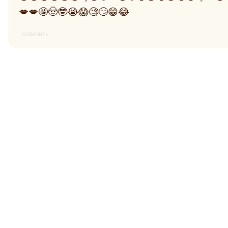
💋💋🤩🤠🤓😭😱🧐🙄😁😂
ответить