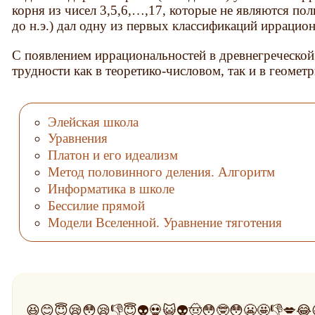
корня из чисел 3,5,6,…,17, которые не являются по
до н.э.) дал одну из первых классификаций иррацион
С появлением иррациональностей в древнегреческой
трудности как в теоретико-числовом, так и в геомет
Элейская школа
Уравнения
Платон и его идеализм
Метод половинного деления. Алгоритм
Информатика в школе
Бессилие прямой
Модели Вселенной. Уравнение тяготения
😆😊😇😪😳😪👎😇👽💀😺👽🤠😳🤓😳😬🤩👎💋😂