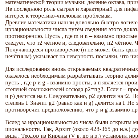
математической теории музыки: деление октава, при
Не последнюю роль сыграл и характерный для пиф
интерес к теоретико-числовым проблемам.
Древние математики нашли довольно быстро логичес
иррациональности числа путём сведения этого доказ
противоречию. Пусть , где m и n – взаимно простые
следует, что т2 чётное и, следовательно, п2 чётное. 
Получающееся противоречие (п не может быть одно
нечётным) указывает на неверность посылки, что чи
Для исследования вновь открываемых квадратичных
оказалось необходимым разрабатывать теорию делим
пусть , где p и g - взаимно просты, а п является пр
степеней сомножителей отсюда р2=пg2. Если t – прост
и р) делится на t. Следовательно, р2 делится на t2. 
степень t. Значит g2 (равно как и g) делится на t. Но
противоречит предположению, что р и g взаимно пр
Вслед за иррациональностью числа были открыты мн
циональности. Так, Архит (около 428-365 до н.э.) д
вида . Теодор из Кирены (V в. до н.э.) установил и