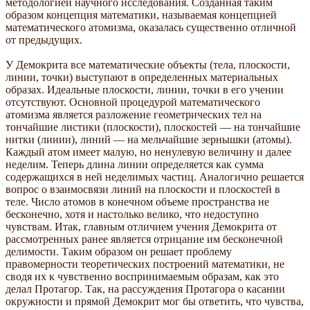
методологией научного исследования. Созданная таким
образом концепция математики, называемая концепцией
математического атомизма, оказалась существенно отличной
от предыдущих.
У Демокрита все математические объекты (тела, плоскости,
линии, точки) выступают в определенных материальных
образах. Идеальные плоскости, линии, точки в его учении
отсутствуют. Основной процедурой математического
атомизма является разложение геометрических тел на
тончайшие листики (плоскости), плоскостей — на тончайшие
нитки (линии), линий — на мельчайшие зернышки (атомы).
Каждый атом имеет малую, но ненулевую величину и далее
неделим. Теперь длина линии определяется как сумма
содержащихся в ней неделимых частиц. Аналогично решается
вопрос о взаимосвязи линий на плоскости и плоскостей в
теле. Число атомов в конечном объеме пространства не
бесконечно, хотя и настолько велико, что недоступно
чувствам. Итак, главным отличием учения Демокрита от
рассмотренных ранее является отрицание им бесконечной
делимости. Таким образом он решает проблему
правомерности теоретических построений математики, не
сводя их к чувственно воспринимаемым образам, как это
делал Протагор. Так, на рассуждения Протагора о касании
окружности и прямой Демокрит мог бы ответить, что чувства,