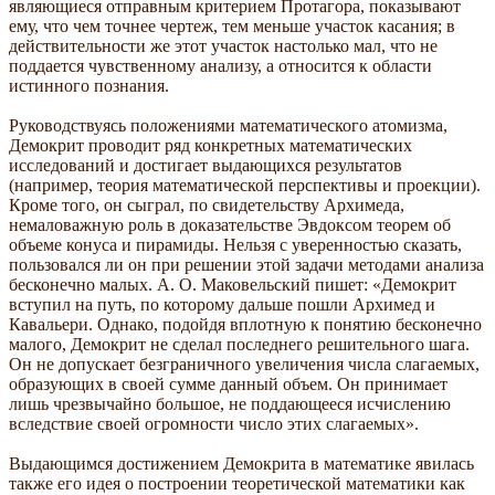
являющиеся отправным критерием Протагора, показывают
ему, что чем точнее чертеж, тем меньше участок касания; в
действительности же этот участок настолько мал, что не
поддается чувственному анализу, а относится к области
истинного познания.
Руководствуясь положениями математического атомизма,
Демокрит проводит ряд конкретных математических
исследований и достигает выдающихся результатов
(например, теория математической перспективы и проекции).
Кроме того, он сыграл, по свидетельству Архимеда,
немаловажную роль в доказательстве Эвдоксом теорем об
объеме конуса и пирамиды. Нельзя с уверенностью сказать,
пользовался ли он при решении этой задачи методами анализа
бесконечно малых. А. О. Маковельский пишет: «Демокрит
вступил на путь, по которому дальше пошли Архимед и
Кавальери. Однако, подойдя вплотную к понятию бесконечно
малого, Демокрит не сделал последнего решительного шага.
Он не допускает безграничного увеличения числа слагаемых,
образующих в своей сумме данный объем. Он принимает
лишь чрезвычайно большое, не поддающееся исчислению
вследствие своей огромности число этих слагаемых».
Выдающимся достижением Демокрита в математике явилась
также его идея о построении теоретической математики как