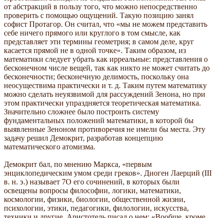
от абстракций в пользу того, что можно непосредственно
проверить с помощью ощущений. Такую позицию занял
софист Протагор. Он считал, что «мы не можем представить
себе ничего прямого или круглого в том смысле, как
представляет эти термины геометрия; в самом деле, круг
касается прямой не в одной точке». Таким образом, из
математики следует убрать как ирреальные: представления о
бесконечном числе вещей, так как никто не может считать до
бесконечности; бесконечную делимость, поскольку она
неосуществима практически и т. д. Таким путем математику
можно сделать неуязвимой для рассуждений Зенона, но при
этом практически упраздняется теоретическая математика.
Значительно сложнее было построить систему
фундаментальных положений математики, в которой бы
выявленные Зеноном противоречия не имели бы места. Эту
задачу решил Демокрит, разработав концепцию
математического атомизма.
Демокрит бал, по мнению Маркса, «первым
энциклопедическим умом среди греков». Диоген Лаерций (III
в. н. э.) называет 7О его сочинений, в которых были
освещены вопросы философии, логики, математики,
космологии, физики, биологии, общественной жизни,
психологии, этики, педагогики, филологии, искусства,
техники и другие. Аристотель писал о нем: «Вообще, кроме