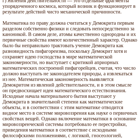
г) Явления действительности — это отдельные фрагменты
упорядоченного космоса, который возник и функционирует в
результате действий чисто механической причинности.
Математика по праву должна считаться у Демокрита первым
разделом собственно физики и следовать непосредственно за
каноникой. В самом деле, атомы качественно однородны и их
первичные свойства имеют количественный характер. Однако
было бы неправильно трактовать учение Демокрита как
разновидность пифагореизма, поскольку Демокрит хотя и
сохраняет идею господства в мире математической
закономерности, но выступает с критикой априорных
математических построений пифагорейцев, считая, что число
должно выступать не законодателем природы, а извлекаться
из нее. Математическая закономерность выявляется
Демокритом из явлений действительности, и в этом смысле
он предвосхищает идеи математического естествознания.
Исходные начала материального бытия выступают у
Демокрита в значительной степени как математические
объекты, и в соответствии с этим математике отводится
видное место в системе мировоззрения как науке о первичных
свойствах вещей. Однако включение математики в основание
мировоззренческой системы потребовало ее перестройки,
приведения математики в соответствие с исходными
философскими положениями, с логикой, гносеологией,