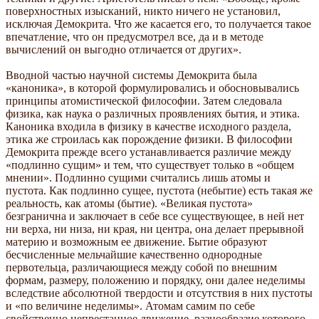
поверхностных изысканий, никто ничего не установил,
исключая Демокрита. Что же касается его, то получается такое
впечатление, что он предусмотрел все, да и в методе
вычислений он выгодно отличается от других».
Вводной частью научной системы Демокрита была
«каноника», в которой формулировались и обосновывались
принципы атомистической философии. Затем следовала
физика, как наука о различных проявлениях бытия, и этика.
Каноника входила в физику в качестве исходного раздела,
этика же строилась как порождение физики. В философии
Демокрита прежде всего устанавливается различие между
«подлинно сущим» и тем, что существует только в «общем
мнении». Подлинно сущими считались лишь атомы и
пустота. Как подлинно сущее, пустота (небытие) есть такая же
реальность, как атомы (бытие). «Великая пустота»
безгранична и заключает в себе все существующее, в ней нет
ни верха, ни низа, ни края, ни центра, она делает прерывной
материю и возможным ее движение. Бытие образуют
бесчисленные мельчайшие качественно однородные
первотельца, различающиеся между собой по внешним
формам, размеру, положению и порядку, они далее неделимы
вследствие абсолютной твердости и отсутствия в них пустоты
и «по величине неделимы». Атомам самим по себе
свойственно непрестанное движение, разнообразие которого