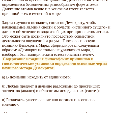
определяется бесконечным разнообразием форм атомов.
Движение атомов вечно и в конечном итоге является
причиной всех изменений в мире.
Задача научного познания, согласно Демокриту, чтобы
наблюдаемые явления свести к области «истинного сущего» и
дать им объяснение исходя из общих принципов атомистики.
Это может быть достигнуто посредством совместной
деятельности ощущений и разума. Гносеологическую
позицию Демокрита Маркс сформулировал следующим
образом: «Демокрит не только не удалялся от мира, а,
наоборот, был эмпирическим естествоиспытателем».
Содержание исходных философских принципов и
гносеологические установки определили основные черты
научного метода Демокрита:
а) В познании исходить от единичного;
б) Любые предмет и явление разложимы до простейших
элементов (анализ) и объяснимы исходя из них (синтез);
в) Различать существование «по истине» и «согласно
мнению»;