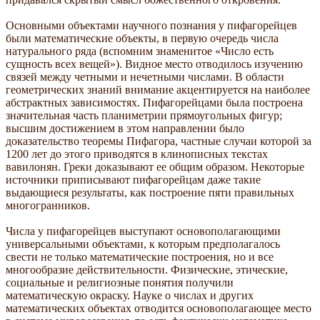
Основными объектами научного познания у пифагорейцев
были математические объекты, в первую очередь числа
натурального ряда (вспомним знаменитое «Число есть
сущность всех вещей»). Видное место отводилось изучению
связей между четными и нечетными числами. В области
геометрических знаний внимание акцентируется на наиболее
абстрактных зависимостях. Пифагорейцами была построена
значительная часть планиметрии прямоугольных фигур;
высшим достижением в этом направлении было
доказательство теоремы Пифагора, частные случаи которой за
1200 лет до этого приводятся в клинописных текстах
вавилонян. Греки доказывают ее общим образом. Некоторые
источники приписывают пифагорейцам даже такие
выдающиеся результаты, как построение пяти правильных
многогранников.
Числа у пифагорейцев выступают основополагающими
универсальными объектами, к которым предполагалось
свести не только математические построения, но и все
многообразие действительности. Физические, этические,
социальные и религиозные понятия получили
математическую окраску. Науке о числах и других
математических объектах отводится основополагающее место