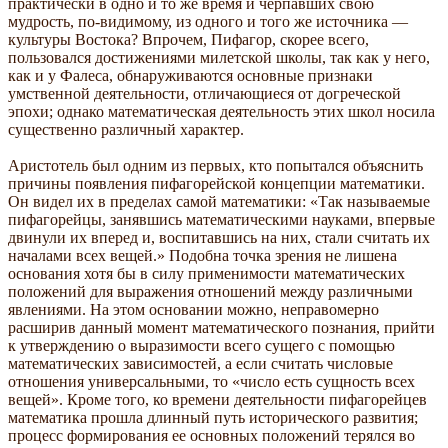
практически в одно и то же время и черпавших свою
мудрость, по-видимому, из одного и того же источника —
культуры Востока? Впрочем, Пифагор, скорее всего,
пользовался достижениями милетской школы, так как у него,
как и у Фалеса, обнаруживаются основные признаки
умственной деятельности, отличающиеся от догреческой
эпохи; однако математическая деятельность этих школ носила
существенно различный характер.
Аристотель был одним из первых, кто попытался объяснить
причины появления пифагорейской концепции математики.
Он видел их в пределах самой математики: «Так называемые
пифагорейцы, занявшись математическими науками, впервые
двинули их вперед и, воспитавшись на них, стали считать их
началами всех вещей.» Подобна точка зрения не лишена
основания хотя бы в силу применимости математических
положений для выражения отношений между различными
явлениями. На этом основании можно, неправомерно
расширив данный момент математического познания, прийти
к утверждению о выразимости всего сущего с помощью
математических зависимостей, а если считать числовые
отношения универсальными, то «число есть сущность всех
вещей». Кроме того, ко времени деятельности пифагорейцев
математика прошла длинный путь исторического развития;
процесс формирования ее основных положений терялся во