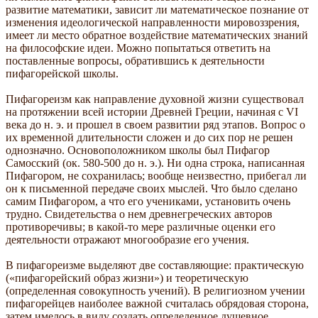
развитие математики, зависит ли математическое познание от
изменения идеологической направленности мировоззрения,
имеет ли место обратное воздействие математических знаний
на философские идеи. Можно попытаться ответить на
поставленные вопросы, обратившись к деятельности
пифагорейской школы.
Пифагореизм как направление духовной жизни существовал
на протяжении всей истории Древней Греции, начиная с VI
века до н. э. и прошел в своем развитии ряд этапов. Вопрос о
их временной длительности сложен и до сих пор не решен
однозначно. Основоположником школы был Пифагор
Самосский (ок. 580-500 до н. э.). Ни одна строка, написанная
Пифагором, не сохранилась; вообще неизвестно, прибегал ли
он к письменной передаче своих мыслей. Что было сделано
самим Пифагором, а что его учениками, установить очень
трудно. Свидетельства о нем древнегреческих авторов
противоречивы; в какой-то мере различные оценки его
деятельности отражают многообразие его учения.
В пифагореизме выделяют две составляющие: практическую
(«пифагорейский образ жизни») и теоретическую
(определенная совокупность учений). В религиозном учении
пифагорейцев наиболее важной считалась обрядовая сторона,
затем имелось в виду создать определенное душевное