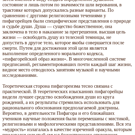
состояние и лишь потом по значимости шли верования, в
трактовке которых допускались разные варианты. По
сравнению с другими религиозными течениями у
пифагорейцев были специфические представления о природе
и судьбе души. Душа — существо божественное, она
заключена в тело в наказание за прегрешения. высшая цель
жизни — освободить душу из телесной темницы, не
допустить в другое тело, которое якобы совершается после
смерти. Путем для достижения этой цели является
выполнение определенного морального кодекса,
«пифагорейский образ жизни». В многочисленной системе
предписаний, регламентировавших почти каждый шаг жизни,
видное место отводилось занятиям музыкой и научными
исследованиями.
Теоретическая сторона пифагореизма тесно связана с
практической. В теоретических изысканиях пифагорейцы
видели лучшее средство освобождения души из круга
рождений, а их результаты стремились использовать для
рационального обоснования предполагаемой доктрины.
Вероятно, в деятельности Пифагора и его ближайших
учеников научные положения были перемешаны с мистикой,
религиозными и мифологическими представлениями. Вся эта
«мудрость» излагалась в качестве изречений оракула, которым
придавался скрытый смысл божественного откровения.