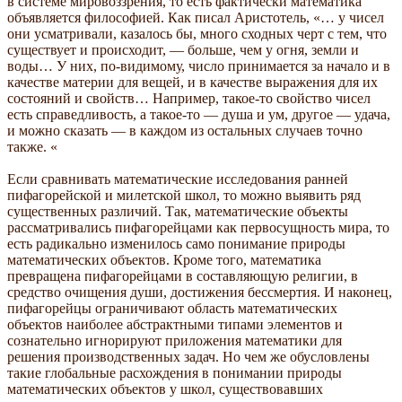
в системе мировоззрения, то есть фактически математика
объявляется философией. Как писал Аристотель, «… у чисел
они усматривали, казалось бы, много сходных черт с тем, что
существует и происходит, — больше, чем у огня, земли и
воды… У них, по-видимому, число принимается за начало и в
качестве материи для вещей, и в качестве выражения для их
состояний и свойств… Например, такое-то свойство чисел
есть справедливость, а такое-то — душа и ум, другое — удача,
и можно сказать — в каждом из остальных случаев точно
также. «
Если сравнивать математические исследования ранней
пифагорейской и милетской школ, то можно выявить ряд
существенных различий. Так, математические объекты
рассматривались пифагорейцами как первосущность мира, то
есть радикально изменилось само понимание природы
математических объектов. Кроме того, математика
превращена пифагорейцами в составляющую религии, в
средство очищения души, достижения бессмертия. И наконец,
пифагорейцы ограничивают область математических
объектов наиболее абстрактными типами элементов и
сознательно игнорируют приложения математики для
решения производственных задач. Но чем же обусловлены
такие глобальные расхождения в понимании природы
математических объектов у школ, существовавших