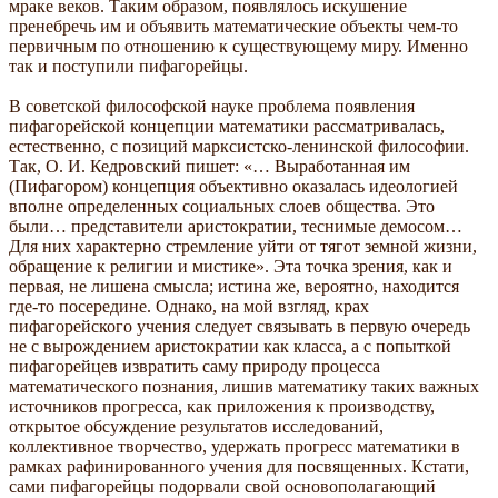
мраке веков. Таким образом, появлялось искушение
пренебречь им и объявить математические объекты чем-то
первичным по отношению к существующему миру. Именно
так и поступили пифагорейцы.
В советской философской науке проблема появления
пифагорейской концепции математики рассматривалась,
естественно, с позиций марксистско-ленинской философии.
Так, О. И. Кедровский пишет: «… Выработанная им
(Пифагором) концепция объективно оказалась идеологией
вполне определенных социальных слоев общества. Это
были… представители аристократии, теснимые демосом…
Для них характерно стремление уйти от тягот земной жизни,
обращение к религии и мистике». Эта точка зрения, как и
первая, не лишена смысла; истина же, вероятно, находится
где-то посередине. Однако, на мой взгляд, крах
пифагорейского учения следует связывать в первую очередь
не с вырождением аристократии как класса, а с попыткой
пифагорейцев извратить саму природу процесса
математического познания, лишив математику таких важных
источников прогресса, как приложения к производству,
открытое обсуждение результатов исследований,
коллективное творчество, удержать прогресс математики в
рамках рафинированного учения для посвященных. Кстати,
сами пифагорейцы подорвали свой основополагающий