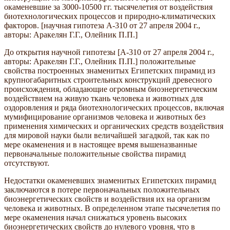
окаменевшие за 3000-10500 гг. тысячелетия от воздействия
биотехнологических процессов и природно-климатических
факторов. [научная гипотеза А-310 от 27 апреля 2004 г.,
авторы: Аракелян Г.Г., Олейник П.П.]
До открытия научной гипотезы [А-310 от 27 апреля 2004 г.,
авторы: Аракелян Г.Г., Олейник П.П.] положительные
свойства построенных знаменитых Египетских пирамид из
крупногабаритных строительных конструкций древесного
происхождения, обладающие огромным биоэнергетическим
воздействием на живую ткань человека и животных для
оздоровления и ряда биотехнологических процессов, включая
мумифицирование организмов человека и животных без
применения химических и органических средств воздействия
для мировой науки были величайшей загадкой, так как по
мере окаменения и в настоящее время вышеназванные
первоначальные положительные свойства пирамид
отсутствуют.
Недостатки окаменевших знаменитых Египетских пирамид
заключаются в потере первоначальных положительных
биоэнергетических свойств и воздействия их на организм
человека и животных. В определенном этапе тысячелетия по
мере окаменения начал снижаться уровень высоких
биоэнергетических свойств до нулевого уровня, что в