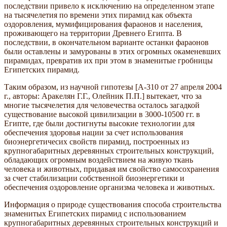
последствии привело к исключению на определенном этапе
на тысячелетия по времени этих пирамид как объекта
оздоровления, мумифицирования фараонов и населения,
проживающего на территории Древнего Египта. В
последствии, в окончательном варианте останки фараонов
были оставлены и замурованы в этих огромных окаменевших
пирамидах, превратив их при этом в знаменитые гробницы
Египетских пирамид.
Таким образом, из научной гипотезы [А-310 от 27 апреля 2004
г., авторы: Аракелян Г.Г., Олейник П.П.] вытекает, что за
многие тысячелетия для человечества осталось загадкой
существование высокой цивилизации в 3000-10500 гг. в
Египте, где были достигнуты высокие технологии для
обеспечения здоровья нации за счет использования
биоэнергетичесих свойств пирамид, построенных из
крупногабаритных деревянных строительных конструкций,
обладающих огромным воздействием на живую ткань
человека и животных, придавая им свойство самосохранения
за счет стабилизации собственной биоэнергетики и
обеспечения оздоровление организма человека и животных.
Информация о природе существования способа строительства
знаменитых Египетских пирамид с использованием
крупногабаритных деревянных строительных конструкций и