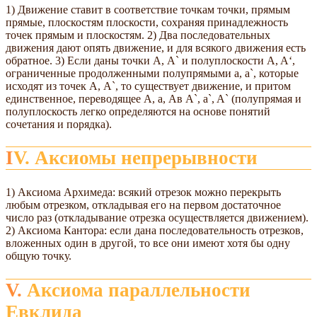
1) Движение ставит в соответствие точкам точки, прямым
прямые, плоскостям плоскости, сохраняя принадлежность
точек прямым и плоскостям. 2) Два последовательных
движения дают опять движение, и для всякого движения есть
обратное. 3) Если даны точки А, A` и полуплоскости A, A‘,
ограниченные продолженными полупрямыми а, а`, которые
исходят из точек А, A`, то существует движение, и притом
единственное, переводящее А, а, Aв A`, a`, A` (полупрямая и
полуплоскость легко определяются на основе понятий
сочетания и порядка).
IV. Аксиомы непрерывности
1) Аксиома Архимеда: всякий отрезок можно перекрыть
любым отрезком, откладывая его на первом достаточное
число раз (откладывание отрезка осуществляется движением).
2) Аксиома Кантора: если дана последовательность отрезков,
вложенных один в другой, то все они имеют хотя бы одну
общую точку.
V. Аксиома параллельности
Евклида