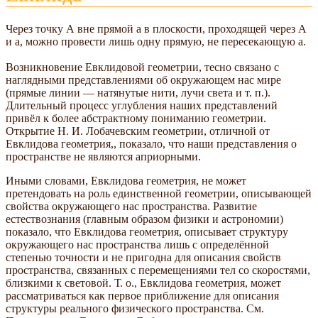
Через точку А вне прямой а в плоскости, проходящей через А
и а, можно провести лишь одну прямую, не пересекающую а.
Возникновение Евклидовой геометрии, тесно связано с
наглядными представлениями об окружающем нас мире
(прямые линии — натянутые нити, лучи света и т. п.).
Длительный процесс углубления наших представлений
привёл к более абстрактному пониманию геометрии.
Открытие Н. И. Лобачевским геометрии, отличной от
Евклидова геометрия,, показало, что наши представления о
пространстве не являются априорными.
Иными словами, Евклидова геометрия, не может
претендовать на роль единственной геометрии, описывающей
свойства окружающего нас пространства. Развитие
естествознания (главным образом физики и астрономии)
показало, что Евклидова геометрия, описывает структуру
окружающего нас пространства лишь с определённой
степенью точности и не пригодна для описания свойств
пространства, связанных с перемещениями тел со скоростями,
близкими к световой. Т. о., Евклидова геометрия, может
рассматриваться как первое приближение для описания
структуры реального физического пространства. См.