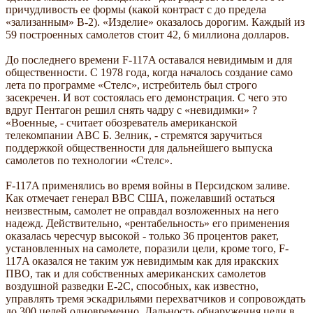
причудливость ее формы (какой контраст с до предела
«зализанным» В-2). «Изделие» оказалось дорогим. Каждый из
59 построенных самолетов стоит 42, 6 миллиона долларов.
До последнего времени F-117A оставался невидимым и для
общественности. С 1978 года, когда началось создание само
лета по программе «Стелс», истребитель был строго
засекречен. И вот состоялась его демонстрация. С чего это
вдруг Пентагон решил снять чадру с «невидимки» ?
«Военные, - считает обозреватель американской
телекомпании ABC Б. Зелник, - стремятся заручиться
поддержкой общественности для дальнейшего выпуска
самолетов по технологии «Стелс».
F-117A применялись во время войны в Персидском заливе.
Как отмечает генерал ВВС США, пожелавший остаться
неизвестным, самолет не оправдал возложенных на него
надежд. Действительно, «рентабельность» его применения
оказалась чересчур высокой - только 36 процентов ракет,
установленных на самолете, поразили цели, кроме того, F-
117A оказался не таким уж невидимым как для иракских
ПВО, так и для собственных американских самолетов
воздушной разведки E-2C, способных, как известно,
управлять тремя эскадрильями перехватчиков и сопровождать
до 300 целей одновременно. Дальность обнаружения цели в