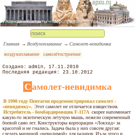
Главная
Контакты
Мероприятия
Словарь
Главная
Воздухоплавание
Самолет-невидимка
воздухоплавание
самолётостроение
admin
17.11.2010
23.10.2012
Самолет-невидимка
В 1990 году Пентагон продемонстрировал самолет -
«невидимку».
Этот самолет не отличается изяществом.
Истребитель - бомбардировщик F-117A
скорее напоминает
какую-то экзотическую летучую мышь, нежели современный
боевой само лет. Конструкторы корпорации «Локхид» за
красотой и не гнались. Задача была у них совсем другая:
сделать машиной «невидимой» для радаров. Из-за этого и