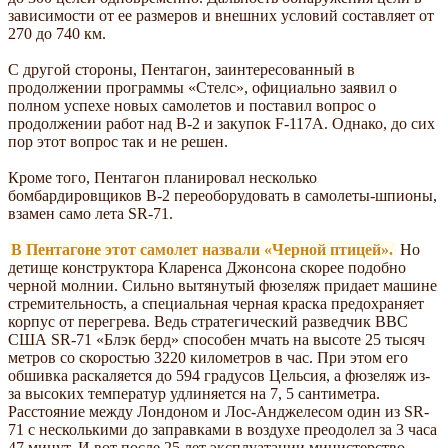
зависимости от ее размеров и внешних условий составляет от
270 до 740 км.
С другой стороны, Пентагон, заинтересованный в
продолжении программы «Стелс», официально заявил о
полном успехе новых самолетов и поставил вопрос о
продолжении работ над В-2 и закупок F-117A. Однако, до сих
пор этот вопрос так и не решен.
Кроме того, Пентагон планировал несколько
бомбардировщиков В-2 переоборудовать в самолеты-шпионы,
взамен само лета SR-71.
В Пентагоне этот самолет назвали «Черной птицей».
Но
детище конструктора Кларенса Джонсона скорее подобно
черной молнии. Сильно вытянутый фюзеляж придает машине
стремительность, а специальная черная краска предохраняет
корпус от перегрева. Ведь стратегический разведчик ВВС
США SR-71 «Блэк берд» способен мчать на высоте 25 тысяч
метров со скоростью 3220 километров в час. При этом его
обшивка раскаляется до 594 градусов Цельсия, а фюзеляж из-
за высоких температур удлиняется на 7, 5 сантиметра.
Расстояние между Лондоном и Лос-Анджелесом один из SR-
71 с несколькими до заправками в воздухе преодолел за 3 часа
47 минут. И вот после 25 лет эксплуатации министерство