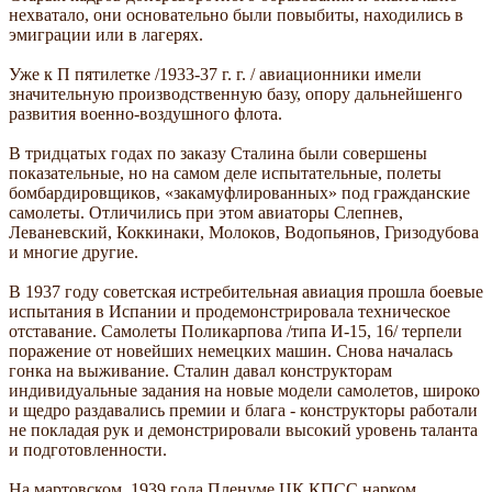
нехватало, они основательно были повыбиты, находились в
эмиграции или в лагерях.
Уже к П пятилетке /1933-37 г. г. / авиационники имели
значительную производственную базу, опору дальнейшенго
развития военно-воздушного флота.
В тридцатых годах по заказу Сталина были совершены
показательные, но на самом деле испытательные, полеты
бомбардировщиков, «закамуфлированных» под гражданские
самолеты. Отличились при этом авиаторы Слепнев,
Леваневский, Коккинаки, Молоков, Водопьянов, Гризодубова
и многие другие.
В 1937 году советская истребительная авиация прошла боевые
испытания в Испании и продемонстрировала техническое
отставание. Самолеты Поликарпова /типа И-15, 16/ терпели
поражение от новейших немецких машин. Снова началась
гонка на выживание. Сталин давал конструкторам
индивидуальные задания на новые модели самолетов, широко
и щедро раздавались премии и блага - конструкторы работали
не покладая рук и демонстрировали высокий уровень таланта
и подготовленности.
На мартовском, 1939 года Пленуме ЦК КПСС нарком