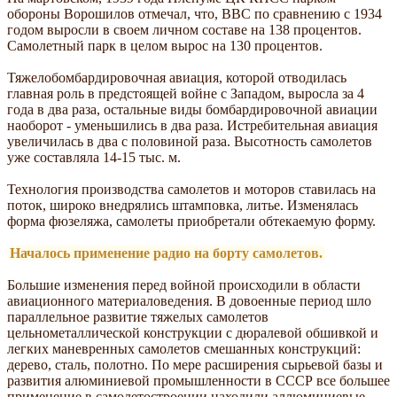
обороны Ворошилов отмечал, что, ВВС по сравнению с 1934
годом выросли в своем личном составе на 138 процентов.
Самолетный парк в целом вырос на 130 процентов.
Тяжелобомбардировочная авиация, которой отводилась
главная роль в предстоящей войне с Западом, выросла за 4
года в два раза, остальные виды бомбардировочной авиации
наоборот - уменьшились в два раза. Истребительная авиация
увеличилась в два с половиной раза. Высотность самолетов
уже составляла 14-15 тыс. м.
Технология производства самолетов и моторов ставилась на
поток, широко внедрялись штамповка, литье. Изменялась
форма фюзеляжа, самолеты приобретали обтекаемую форму.
Началось применение радио на борту самолетов.
Большие изменения перед войной происходили в области
авиационного материаловедения. В довоенные период шло
параллельное развитие тяжелых самолетов
цельнометаллической конструкции с дюралевой обшивкой и
легких маневренных самолетов смешанных конструкций:
дерево, сталь, полотно. По мере расширения сырьевой базы и
развития алюминиевой промышленности в СССР все большее
применение в самолетостроении находили аллюминиевые