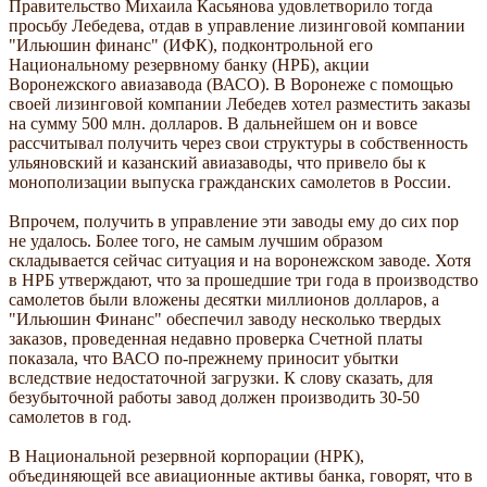
Правительство Михаила Касьянова удовлетворило тогда
просьбу Лебедева, отдав в управление лизинговой компании
"Ильюшин финанс" (ИФК), подконтрольной его
Национальному резервному банку (НРБ), акции
Воронежского авиазавода (ВАСО). В Воронеже с помощью
своей лизинговой компании Лебедев хотел разместить заказы
на сумму 500 млн. долларов. В дальнейшем он и вовсе
рассчитывал получить через свои структуры в собственность
ульяновский и казанский авиазаводы, что привело бы к
монополизации выпуска гражданских самолетов в России.
Впрочем, получить в управление эти заводы ему до сих пор
не удалось. Более того, не самым лучшим образом
складывается сейчас ситуация и на воронежском заводе. Хотя
в НРБ утверждают, что за прошедшие три года в производство
самолетов были вложены десятки миллионов долларов, а
"Ильюшин Финанс" обеспечил заводу несколько твердых
заказов, проведенная недавно проверка Счетной платы
показала, что ВАСО по-прежнему приносит убытки
вследствие недостаточной загрузки. К слову сказать, для
безубыточной работы завод должен производить 30-50
самолетов в год.
В Национальной резервной корпорации (НРК),
объединяющей все авиационные активы банка, говорят, что в