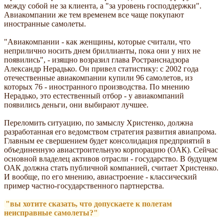
между собой не за клиента, а "за уровень господдержки".
Авиакомпании же тем временем все чаще покупают
иностранные самолеты.
"Авиакомпании - как женщины, которые считали, что
неприлично носить днем бриллианты, пока они у них не
появились", - изящно возразил глава Ространснадзора
Александр Нерадько. Он привел статистику: с 2002 года
отечественные авиакомпании купили 96 самолетов, из
которых 76 - иностранного производства. По мнению
Нерадько, это естественный отбор - у авиакомпаний
появились деньги, они выбирают лучшее.
Переломить ситуацию, по замыслу Христенко, должна
разработанная его ведомством стратегия развития авиапрома.
Главным ее свершением будет консолидация предприятий в
объединенную авиастроительную корпорацию (ОАК). Сейчас
основной владелец активов отрасли - государство. В будущем
ОАК должна стать публичной компанией, считает Христенко.
И вообще, по его мнению, авиастроение - классический
пример частно-государственного партнерства.
"вы хотите сказать, что допускаете к полетам
неисправные самолеты?"