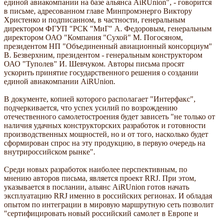
единой авиакомпании на базе альянса AiRUnion", - говорится
в письме, адресованном главе Минпромэнерго Виктору
Христенко и подписанном, в частности, генеральным
директором ФГУП "РСК "МиГ" А. Федоровым, генеральным
директором ОАО "Компания "Сухой" М. Погосяном,
президентом НП "Объединенный авиационный консорциум"
В. Безверхним, президентом - генеральным конструктором
ОАО "Туполев" И. Шевчуком. Авторы письма просят
ускорить принятие государственного решения о создании
единой авиакомпании AiRUnion.
В документе, копией которого располагает "Интерфакс",
подчеркивается, что успех усилий по возрождению
отечественного самолетостроения будет зависеть "не только от
наличия удачных конструкторских разработок и готовности
производственных мощностей, но и от того, насколько будет
сформирован спрос на эту продукцию, в первую очередь на
внутрироссийском рынке".
Среди новых разработок наиболее перспективным, по
мнению авторов письма, является проект RRJ. При этом,
указывается в послании, альянс AiRUnion готов начать
эксплуатацию RRJ именно в российских регионах. И обладая
опытом по интеграции в мировую маршрутную сеть позволит
"сертифицировать новый российский самолет в Европе и