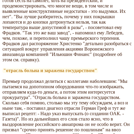
готов сесть на самолет, хоть на президентский, и
продемонстрировать, что многие вещи, в том числе и
выявленные конструктивные недостатки - это выдумки. Их
нет". "Вы лучше разберитесь, почему у них покрышки
лопаются и до кнопки дотронуться нельзя, так как
температура выше допустимой в разы", - посоветовал ему
Фрадков. "Так это же ваш завод", - напомнил ему Лебедев,
чем, похоже, и переполнил чашу премьерского терпения.
Фрадков дал распоряжение Христенко "детально разобраться с
ситуацией вокруг управления акциями Воронежского
авиазавода компанией "Ильюшин Финанс" (подробнее об
этом см. справку).
"отрасль больна и заражена государством"
Премьер продолжал делиться с коллегами наболевшим: "Мы
пытаемся на допотопном оборудовании что-то изображать,
отправляем куда-то деньги, а потом этим интересуется
прокуратура". "Отрасль больна и заражена государством.
Сколько себя помню, столько мы эту тему обсуждаем, а воз и
ныне там, - поставил диагноз отрасли Герман Греф и тут же
выписал рецепт: - Надо указ выпускать (о создании ОАК. -
Газета)". Но из дальнейших его слов стало ясно, что в
выздоровление российского авиапрома он не особо верит. Он
призвал "срочно принять решение по пошлинам" на ввоз