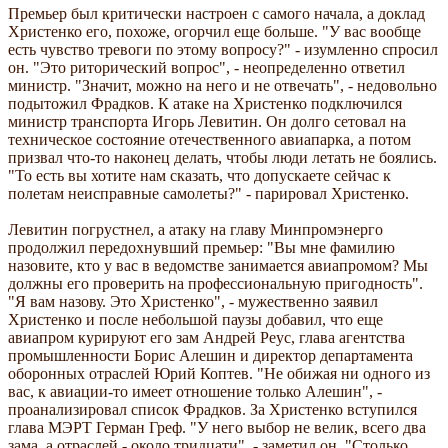
Премьер был критически настроен с самого начала, а доклад
Христенко его, похоже, огорчил еще больше. "У вас вообще
есть чувство тревоги по этому вопросу?" - изумленно спросил
он. "Это риторический вопрос", - неопределенно ответил
министр. "Значит, можно на него и не отвечать", - недовольно
подытожил Фрадков. К атаке на Христенко подключился
министр транспорта Игорь Левитин. Он долго сетовал на
техническое состояние отечественного авиапарка, а потом
призвал что-то наконец делать, чтобы люди летать не боялись.
"То есть вы хотите нам сказать, что допускаете сейчас к
полетам неисправные самолеты?" - парировал Христенко.
Левитин погрустнел, а атаку на главу Минпромэнерго
продолжил передохнувший премьер: "Вы мне фамилию
назовите, кто у вас в ведомстве занимается авиапромом? Мы
должны его проверить на профессиональную пригодность".
"Я вам назову. Это Христенко", - мужественно заявил
Христенко и после небольшой паузы добавил, что еще
авиапром курируют его зам Андрей Реус, глава агентства
промышленности Борис Алешин и директор департамента
оборонных отраслей Юрий Коптев. "Не обижая ни одного из
вас, к авиации-то имеет отношение только Алешин", -
проанализировал список Фрадков. За Христенко вступился
глава МЭРТ Герман Греф. "У него выбор не велик, всего два
зама, а отраслей - около тридцати", - заметил он. "Столько