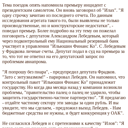
Тема поездок опять напомнила премьеру инцидент с
президентским самолетом. Он вновь заговорил об "Илах". "Я
одну строчку зачитаю из последнего отчета. По данным
исследования агрегата такого-то, были выявлены не только
производственные, но и конструкторские недостатки", -
поведал премьер. Более подробно на эту тему он пожелал
поговорить с депутатом Александром Лебедевым, который
через подконтрольный ему Национальный резервный банк
участвует в управлении "Ильюшин Финанс Ко". С Лебедевым
у Фрадкова личные счеты. Депутат подал в суд на премьера за
то, что тот не ответил на его депутатский запрос по
проблемам авиапрома.
"Я попрошу без пиара", - предупредил депутата Фрадков.
"Зато с энтузиазмом!" - парировал Лебедев. Он напомнил, что
контрольный пакет "Ильюшин Финанс Ко" принадлежит
государству. Но когда два месяца назад у компании возникли
проблемы, "правительство палец о палец не ударило, чтобы
защитить государственно-частное партнерство". "Я предлагаю
- отдайте частному сектору эти заводы за один рубль. И вы
увидите, что мы сделаем, - предложил выход Лебедев. - Нам
бюджетные средства не нужны, и будет конкуренция у ОАК".
Не согласился Лебедев и с претензиями к качеству "Илов": "Я