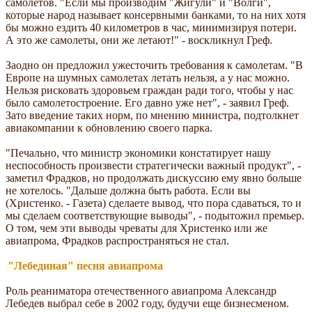
самолетов. "Если мы производим "Жигули" и "Волги",
которые народ называет консервными банками, то на них хотя
бы можно ездить 40 километров в час, минимизируя потери.
А это же самолеты, они же летают!" - воскликнул Греф.
Заодно он предложил ужесточить требования к самолетам. "В
Европе на шумных самолетах летать нельзя, а у нас можно.
Нельзя рисковать здоровьем граждан ради того, чтобы у нас
было самолетостроение. Его давно уже нет", - заявил Греф.
Зато введение таких норм, по мнению министра, подтолкнет
авиакомпании к обновлению своего парка.
"Печально, что министр экономики констатирует нашу
неспособность произвести стратегически важный продукт", -
заметил Фрадков, но продолжать дискуссию ему явно больше
не хотелось. "Дальше должна быть работа. Если вы
(Христенко. - Газета) сделаете вывод, что пора сдаваться, то и
мы сделаем соответствующие выводы", - подытожил премьер.
О том, чем эти выводы чреваты для Христенко или же
авиапрома, Фрадков распространяться не стал.
"Лебединая" песня авиапрома
Роль реаниматора отечественного авиапрома Александр
Лебедев выбрал себе в 2002 году, будучи еще бизнесменом.