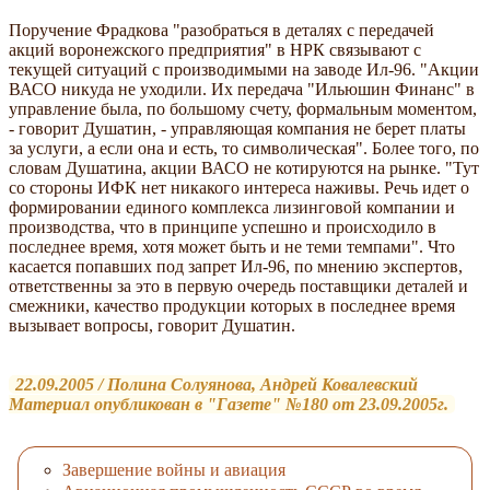
Поручение Фрадкова "разобраться в деталях с передачей
акций воронежского предприятия" в НРК связывают с
текущей ситуаций с производимыми на заводе Ил-96. "Акции
ВАСО никуда не уходили. Их передача "Ильюшин Финанс" в
управление была, по большому счету, формальным моментом,
- говорит Душатин, - управляющая компания не берет платы
за услуги, а если она и есть, то символическая". Более того, по
словам Душатина, акции ВАСО не котируются на рынке. "Тут
со стороны ИФК нет никакого интереса наживы. Речь идет о
формировании единого комплекса лизинговой компании и
производства, что в принципе успешно и происходило в
последнее время, хотя может быть и не теми темпами". Что
касается попавших под запрет Ил-96, по мнению экспертов,
ответственны за это в первую очередь поставщики деталей и
смежники, качество продукции которых в последнее время
вызывает вопросы, говорит Душатин.
22.09.2005 / Полина Солуянова, Андрей Ковалевский
Материал опубликован в "Газете" №180 от 23.09.2005г.
Завершение войны и авиация