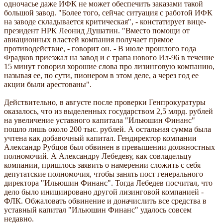
одночасье даже ИФК не может обеспечить заказами такой
большой завод. "Более того, сейчас ситуация с работой ИФК
на заводе складывается критическая", - констатирует вице-
президент НРК Леонид Душатин. "Вместо помощи от
авиационных властей компания получает прямое
противодействие, - говорит он. - В июле прошлого года
Фрадков приезжал на завод и с трапа нового Ил-96 в течение
15 минут говорил хорошие слова про лизинговую компанию,
называя ее, по сути, пионером в этом деле, а через год ее
акции были арестованы".
Действительно, в августе после проверки Генпрокуратуры
оказалось, что из выделенных государством 2,5 млрд. рублей
на увеличение уставного капитала "Ильюшин Финанс"
пошло лишь около 200 тыс. рублей. А остальная сумма была
учтена как добавочный капитал. Гендиректор компании
Александр Рубцов был обвинен в превышении должностных
полномочий. А Александру Лебедеву, как совладельцу
компании, пришлось заявить о намерении сложить с себя
депутатские полномочия, чтобы занять пост генерального
директора "Ильюшин Финанс". Тогда Лебедев посчитал, что
дело было инициировано другой лизинговой компанией -
ФЛК. Обжаловать обвинение и доначислить все средства в
уставный капитал "Ильюшин Финанс" удалось совсем
недавно.