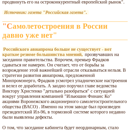
продвинуть его на остроконкурентный европейский рынок".
Источник: газета "Российская газета".
"Самолетостроения в России
давно уже нет"
Российского авиапрома больше не существует - вот
краткое резюме большинства мнений,
прозвучавших на
заседании правительства. Впрочем, премьер Фрадков
сдаваться не намерен. Он считает, что от борьбы за
возрождение этой важнейшей отрасли отказываться нельзя. В
стратегии развития авиапрома, предложенной
Минпромэнерго, Фрадков усмотрел упаднические настроения
и велел ее доработать. А заодно поручил главе ведомства
Виктору Христенко "детально разобраться" с ситуацией
вокруг управления компанией "Ильюшин Финанс Ко"
акциями Воронежского акционерного самолетостроительного
общества (ВАСО) . Именно на этом заводе был произведен
президентский Ил-96, в тормозной системе которого недавно
были выявлены дефекты.
О том, что заседание кабинета будет неординарным, стало