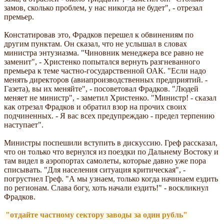
замов, сколько проблем, у нас никогда не будет", - отрезал
премьер.
Констатировав это, Фрадков перешел к обвинениям по
другим пунктам. Он сказал, что не услышал в словах
министра энтузиазма. "Чиновник менеджера все равно не
заменит", - Христенко попытался вернуть разгневанного
премьера к теме частно-государственной ОАК. "Если надо
менять директоров (авиапроизводственных предприятий. -
Газета), вы их меняйте", - посоветовал Фрадков. "Людей
меняет не министр", - заметил Христенко. "Министр! - сказал
как отрезал Фрадков и обратил взор на прочих своих
подчиненных. - Я вас всех предупреждаю - предел терпению
наступает".
Министры поспешили вступить в дискуссию. Греф рассказал,
что он только что вернулся из поездки по Дальнему Востоку и
там видел в аэропортах самолеты, которые давно уже пора
списывать. "Для населения ситуация критическая", -
погрустнел Греф. "А мы узнаем, только когда начинаем ездить
по регионам. Слава богу, хоть начали ездить!" - воскликнул
Фрадков.
"отдайте частному сектору заводы за один рубль"