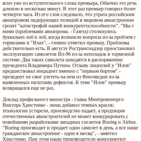
ясно уже из вступительного слова премьера. Обычно это речь
длиною в несколько минут. В этот раз премьер говорил более
четверти часа. Из его слов следовало, что утрата российским
авиапромом лидирующих позиций в мировом авиастроении
грозит "катастрофой нашей конкурентоспособности". "Мы с
ними (проблемами авиапрома. - Газета) столкнулись
буквально лоб в лоб, когда возникли вопросы из-за проблем с
тормозами в "Илах", - гневно отметил премьер. Проблемы
действительно есть. В августе Ространснадзор приостановил
эксплуатацию самолетов Ил-96 из-за неполадок в тормозной
системе. Два таких самолета находятся в распоряжении
президента Владимира Путина. Отзыву лицензий у "Илов"
предшествовал инцидент именно с "первым бортом" -
президент не смог улететь на нем из Финляндии из-за
выявленных пилотами дефектов. К теме "Илов" премьер
возвращался еще не раз.
Доклад профильного министра - главы Минпромэнерго
Виктора Христенко - лишь добавил темных красок:
технологии устарели, производство падает, а продукция
отечественных авиастроителей не может конкурировать с
новейшими разработками западных гигантов Boeing и Airbus.
"Boeing производит и продает один самолет в день, а все наше
гражданское авиастроение - один в месяц", - заметил
Христенко. При этом наши производители конкурируют