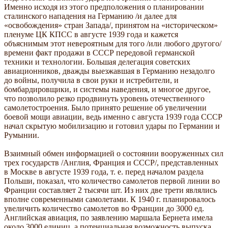
Именно исходя из этого предположения о планировании
сталинского нападения на Германию /и далее для
«освобождения» стран Запада/, принятом на «историческом»
пленуме ЦК КПСС в августе 1939 года и кажется
объяснимым этот невероятным для того /или любого другого/
времени факт продажи в СССР передовой германской
техники и технологии. Большая делегация советских
авиационников, дважды выезжавшая в Германию незадолго
до войны, получила в свои руки и истребители, и
бомбардировщики, и системы наведения, и многое другое,
что позволило резко продвинуть уровень отечественного
самолетостроения. Было принято решение об увеличении
боевой мощи авиации, ведь именно с августа 1939 года СССР
начал скрытую мобилизацию и готовил удары по Германии и
Румынии.
Взаимный обмен информацией о состоянии вооруженных сил
трех государств /Англия, Франция и СССР/, представленных
в Москве в августе 1939 года, т. е. перед началом раздела
Польши, показал, что количество самолетов первой линии во
Франции составляет 2 тысячи шт. Из них две трети являлись
вполне современными самолетами. К 1940 г. планировалось
увеличить количество самолетов во Франции до 3000 ед.
Английская авиация, по заявлению маршала Бернета имела
около 3000 единиц, а потенциальная возможность выпуска