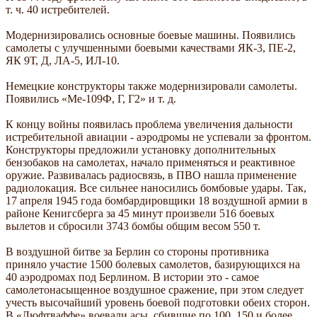
т. ч. 40 истребителей.
Модернизировались основные боевые машины. Появились
самолеты с улучшенными боевыми качествами ЯК-3, ПЕ-2,
ЯК 9Т, Д, ЛА-5, ИЛ-10.
Немецкие конструкторы также модернизировали самолеты.
Появились «Ме-109Ф, Г, Г2» и т. д.
К концу войны появилась проблема увеличения дальности
истребительной авиации - аэродромы не успевали за фронтом.
Конструкторы предложили установку дополнительных
бензобаков на самолетах, начало применяться и реактивное
оружие. Развивалась радиосвязь, в ПВО нашла применение
радиолокация. Все сильнее наносились бомбовые удары. Так,
17 апреля 1945 года бомбардировщики 18 воздушной армии в
районе Кенигсберга за 45 минут произвели 516 боевых
вылетов и сбросили 3743 бомбы общим весом 550 т.
В воздушной битве за Берлин со стороны противника
приняло участие 1500 болевых самолетов, базирующихся на
40 аэродромах под Берлином. В истории это - самое
самолетонасыщенное воздушное сражение, при этом следует
учесть высочайший уровень боевой подготовки обеих сторон.
В «Люфтваффе» воевали асы, сбившие по 100, 150 и более