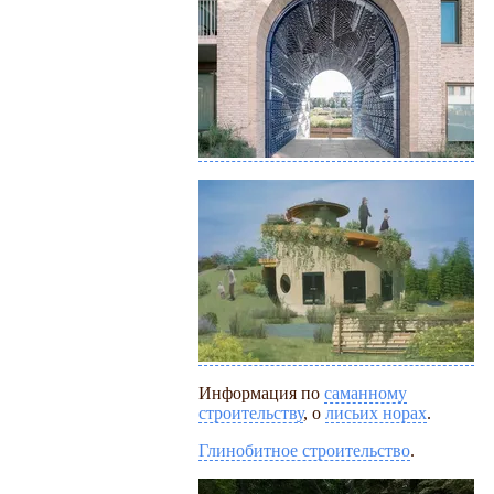
Информация по
саманному
строительству
, о
лисьих норах
.
Глинобитное строительство
.