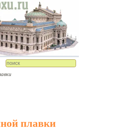
лавки
нной плавки