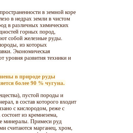
спространенности в земной коре
лезо в недрах земли в чистом
ород в различных химических
идностей горных пород,
яют собой железные руды.
породы, из которых
авки. Экономическая
от уровня развития техники и
анены в природе руды
яется более 90 % чугуна.
ещества), пустой породы и
ерал, в состав которого входит
язано с кислородом, реже с
 состоит из кремнезема,
ые минералы. Примеси руд
ми считаются марганец, хром,