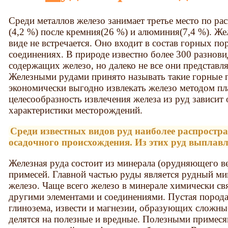
Среди металлов железо занимает третье место по ра
(4,2 %) после кремния(26 %) и алюминия(7,4 %). Же
виде не встречается. Оно входит в состав горных п
соединениях. В природе известно более 300 разнов
содержащих железо, но далеко не все они представл
Железными рудами принято называть такие горные 
экономически выгодно извлекать железо методом пл
целесообразность извлечения железа из руд зависит 
характеристики месторождений.
Среди известных видов руд наиболее распростр
осадочного происхождения. Из этих руд выплавл
Железная руда состоит из минерала (орудняющего в
примесей. Главной частью руды является рудный мин
железо. Чаще всего железо в минерале химически св
другими элементами и соединениями. Пустая порода
глинозема, извести и магнезии, образующих сложн
делятся на полезные и вредные. Полезными примеся