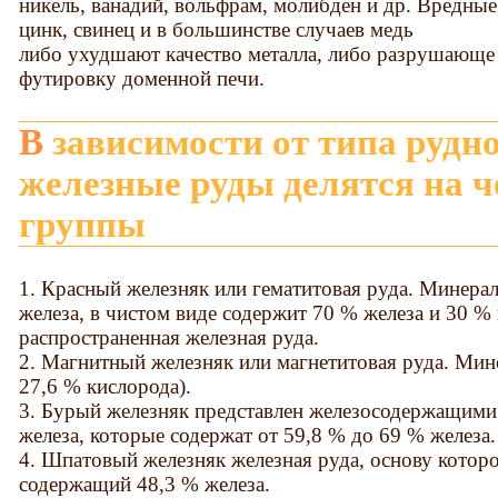
никель, ванадий, вольфрам, молибден и др. Вредны
цинк, свинец и в большинстве случаев медь
либо ухудшают качество металла, либо разрушающе
футировку доменной печи.
В зависимости от типа рудного минерала
железные руды делятся на 
группы
1. Красный железняк или гематитовая руда. Минера
железа, в чистом виде содержит 70 % железа и 30 %
распространенная железная руда.
2. Магнитный железняк или магнетитовая руда. Мине
27,6 % кислорода).
3. Бурый железняк представлен железосодержащими
железа, которые содержат от 59,8 % до 69 % железа.
4. Шпатовый железняк железная руда, основу которо
содержащий 48,3 % железа.