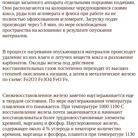
помощи засыпного аппарата отдельными порциями подачами.
Они располагаются на колошнике чередующимися слоями
кокса, руды или агломерата и флюса при работе на не
полностью офлюсованном агломерате. Загрузку подач
производят через 5 8 мин. по мере освобождения
пространства на колошнике в результате опускания
материалов.
В процессе нагревания опускающихся материалов происходит
удаление из них влаги и летучих веществ кокса и разложение
карбонатов. Оксиды железа под действием
восстановительных газов постепенно переходят от высших
степеней окисления к низшим, а затем в металлическое железо
по схеме: Fe2O3 Fe3O4 FeO Fe.
Свежевосстановленное железо заметно науглераживается еще
в твердом состоянии. По мере науглераживания температура
плавления его понижается. При температуре 1000 1100 С
восстановление железа почти заканчивается и начинают
восстанавливаться более трудновосстановимые элементы
кремний, марганец и фосфор. Науглероженное железо,
содержащее около 4 % углерода и некоторое количество
кремния, марганца и фосфора, плавится при температуре 1130