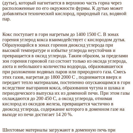
(дутье), который нагнетается в верхнюю часть горна через
расположенные по его окружности фурмы. К дутью может
добавляться технический кислород, природный газ, водяной
пар.
Кокс поступает в горн нагретым до 1400 1500 С. В зонах
горения углерод кокса взаимодействует с кислородом дутья.
Образующийся в зонах горения диоксид углерода при
высокой температуре и избытке углерода неустойчив и
превращается в оксид углерода. Таким образом, за пределами
зон горения горновой газ состоит только из оксида углерода,
азота и небольшого количества водорода, образовавшегося
при разложении водяных паров или природного газа. Смесь
этих газов, нагретая до 1800 2000 С , поднимается вверх и
передает тепло материалам, постепенно опускающимся в горн
вследствие выгорания кокса, образования чугуна и шлака и
периодического выпуска их из доменной печи. При этом газы
охлаждаются до 200 450 С, а оксид углерода, отнимая
кислород из оксидов железа, превращается частично в
диоксид углерода, содержание которого в доменном газе на
выходе из печи достигает 14 20 %.
Шихтовые материалы загружают в доменную печь при