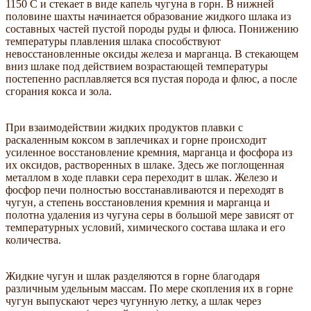
1150 С и стекает в виде капель чугуна в горн. В нижней
половине шахты начинается образование жидкого шлака из
составных частей пустой породы руды и флюса. Понижению
температуры плавления шлака способствуют
невосстановленные оксиды железа и марганца. В стекающем
вниз шлаке под действием возрастающей температуры
постепенно расплавляется вся пустая порода и флюс, а после
сгорания кокса и зола.
При взаимодействии жидких продуктов плавки с
раскаленным коксом в заплечиках и горне происходит
усиленное восстановление кремния, марганца и фосфора из
их оксидов, растворенных в шлаке. Здесь же поглощенная
металлом в ходе плавки сера переходит в шлак. Железо и
фосфор печи полностью восстанавливаются и переходят в
чугун, а степень восстановления кремния и марганца и
полотна удаления из чугуна серы в большой мере зависят от
температурных условий, химического состава шлака и его
количества.
Жидкие чугун и шлак разделяются в горне благодаря
различным удельным массам. По мере скопления их в горне
чугун выпускают через чугунную летку, а шлак через